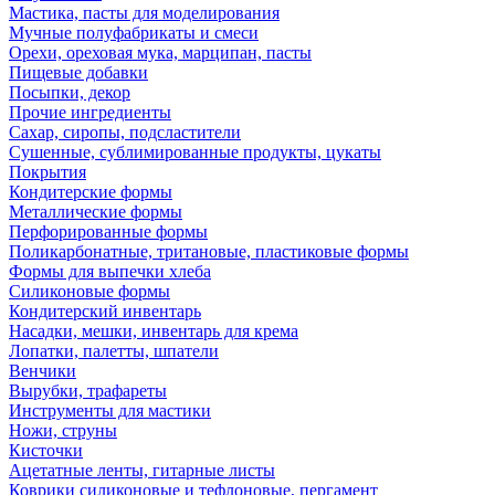
Мастика, пасты для моделирования
Мучные полуфабрикаты и смеси
Орехи, ореховая мука, марципан, пасты
Пищевые добавки
Посыпки, декор
Прочие ингредиенты
Сахар, сиропы, подсластители
Сушенные, сублимированные продукты, цукаты
Покрытия
Кондитерские формы
Металлические формы
Перфорированные формы
Поликарбонатные, тритановые, пластиковые формы
Формы для выпечки хлеба
Силиконовые формы
Кондитерский инвентарь
Насадки, мешки, инвентарь для крема
Лопатки, палетты, шпатели
Венчики
Вырубки, трафареты
Инструменты для мастики
Ножи, струны
Кисточки
Ацетатные ленты, гитарные листы
Коврики силиконовые и тефлоновые, пергамент