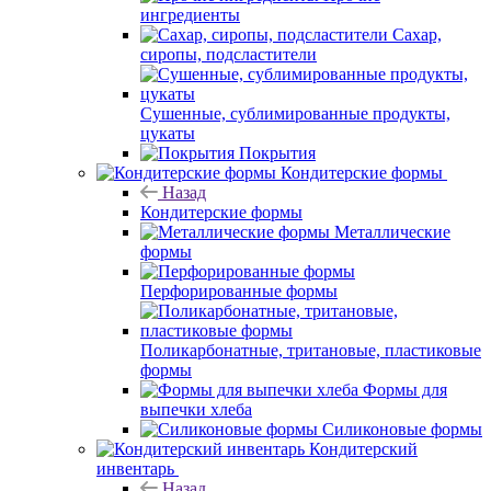
ингредиенты
Сахар,
сиропы, подсластители
Сушенные, сублимированные продукты,
цукаты
Покрытия
Кондитерские формы
Назад
Кондитерские формы
Металлические
формы
Перфорированные формы
Поликарбонатные, тритановые, пластиковые
формы
Формы для
выпечки хлеба
Силиконовые формы
Кондитерский
инвентарь
Назад