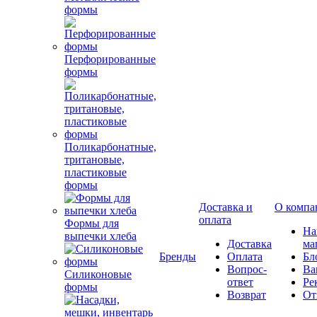
формы
Перфорированные
формы
Поликарбонатные,
тритановые,
пластиковые
формы
Доставка и
О компа
оплата
Формы для
Н
выпечки хлеба
Доставка
ма
Бренды
Оплата
Бл
Вопрос-
Ва
Силиконовые
ответ
Ре
формы
Возврат
От