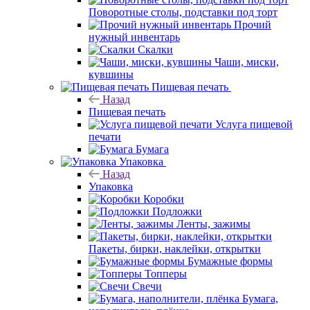
Поворотные столы, подставки под торт
Прочий
нужный инвентарь
Скалки
Чаши, миски,
кувшины
Пищевая печать
Назад
Пищевая печать
Услуга пищевой
печати
Бумага
Упаковка
Назад
Упаковка
Коробки
Подложки
Ленты, зажимы
Пакеты, бирки, наклейки, открытки
Бумажные формы
Топперы
Свечи
Бумага,