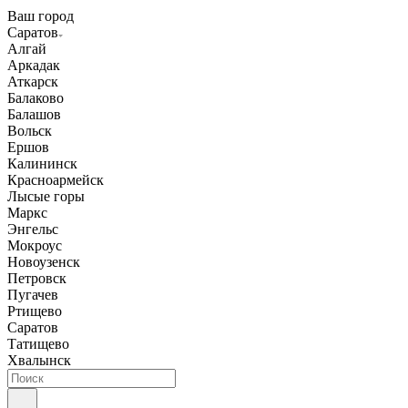
Ваш город
Саратов
Алгай
Аркадак
Аткарск
Балаково
Балашов
Вольск
Ершов
Калининск
Красноармейск
Лысые горы
Маркс
Энгельс
Мокроус
Новоузенск
Петровск
Пугачев
Ртищево
Саратов
Татищево
Хвалынск