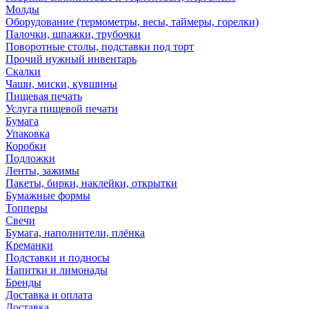
Молды
Оборудование (термометры, весы, таймеры, горелки)
Палочки, шпажки, трубочки
Поворотные столы, подставки под торт
Прочий нужный инвентарь
Скалки
Чаши, миски, кувшины
Пищевая печать
Услуга пищевой печати
Бумага
Упаковка
Коробки
Подложки
Ленты, зажимы
Пакеты, бирки, наклейки, открытки
Бумажные формы
Топперы
Свечи
Бумага, наполнители, плёнка
Креманки
Подставки и подносы
Напитки и лимонады
Бренды
Доставка и оплата
Доставка