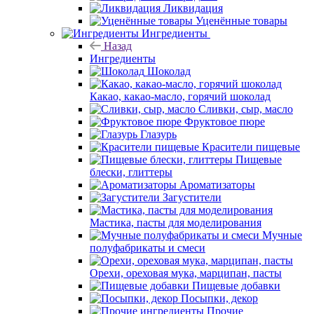
Ликвидация
Уценённые товары
Ингредиенты
Назад
Ингредиенты
Шоколад
Какао, какао-масло, горячий шоколад
Сливки, сыр, масло
Фруктовое пюре
Глазурь
Красители пищевые
Пищевые
блески, глиттеры
Ароматизаторы
Загустители
Мастика, пасты для моделирования
Мучные
полуфабрикаты и смеси
Орехи, ореховая мука, марципан, пасты
Пищевые добавки
Посыпки, декор
Прочие