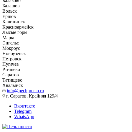
Балаково
Балашов
Вольск
Ершов
Калининск
Красноармейск
Лысые горы
Маркс
Энгельс
Мокроус
Новоузенск
Петровск
Пугачев
Ртищево
Саратов
Татищево
Хвалынск
info@pechprosto.ru
г. Саратов, Крайняя 129/4
Вконтакте
Telegram
WhatsApp