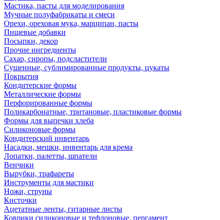
Мастика, пасты для моделирования
Мучные полуфабрикаты и смеси
Орехи, ореховая мука, марципан, пасты
Пищевые добавки
Посыпки, декор
Прочие ингредиенты
Сахар, сиропы, подсластители
Сушенные, сублимированные продукты, цукаты
Покрытия
Кондитерские формы
Металлические формы
Перфорированные формы
Поликарбонатные, тритановые, пластиковые формы
Формы для выпечки хлеба
Силиконовые формы
Кондитерский инвентарь
Насадки, мешки, инвентарь для крема
Лопатки, палетты, шпатели
Венчики
Вырубки, трафареты
Инструменты для мастики
Ножи, струны
Кисточки
Ацетатные ленты, гитарные листы
Коврики силиконовые и тефлоновые, пергамент