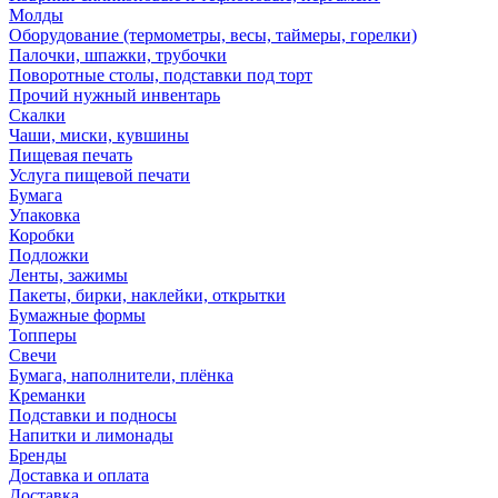
Молды
Оборудование (термометры, весы, таймеры, горелки)
Палочки, шпажки, трубочки
Поворотные столы, подставки под торт
Прочий нужный инвентарь
Скалки
Чаши, миски, кувшины
Пищевая печать
Услуга пищевой печати
Бумага
Упаковка
Коробки
Подложки
Ленты, зажимы
Пакеты, бирки, наклейки, открытки
Бумажные формы
Топперы
Свечи
Бумага, наполнители, плёнка
Креманки
Подставки и подносы
Напитки и лимонады
Бренды
Доставка и оплата
Доставка