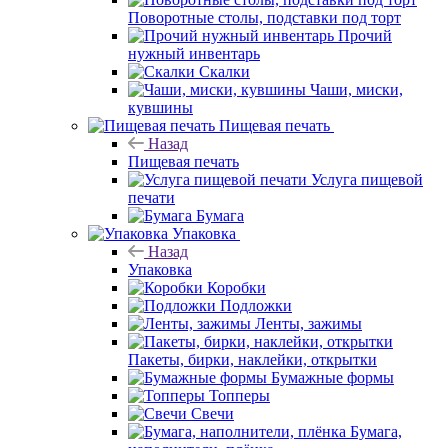
Поворотные столы, подставки под торт
Прочий
нужный инвентарь
Скалки
Чаши, миски,
кувшины
Пищевая печать
Назад
Пищевая печать
Услуга пищевой
печати
Бумага
Упаковка
Назад
Упаковка
Коробки
Подложки
Ленты, зажимы
Пакеты, бирки, наклейки, открытки
Бумажные формы
Топперы
Свечи
Бумага,