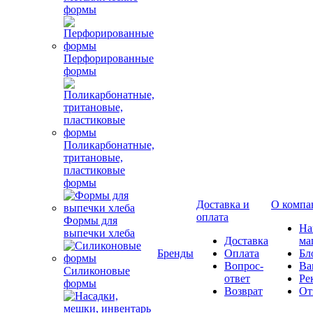
формы
Перфорированные
формы
Поликарбонатные,
тритановые,
пластиковые
формы
Доставка и
О компа
оплата
Формы для
Н
выпечки хлеба
Доставка
ма
Бренды
Оплата
Бл
Вопрос-
Ва
Силиконовые
ответ
Ре
формы
Возврат
От