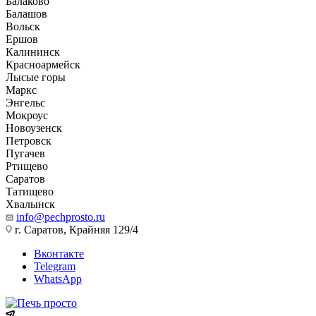
Балаково
Балашов
Вольск
Ершов
Калининск
Красноармейск
Лысые горы
Маркс
Энгельс
Мокроус
Новоузенск
Петровск
Пугачев
Ртищево
Саратов
Татищево
Хвалынск
info@pechprosto.ru
г. Саратов, Крайняя 129/4
Вконтакте
Telegram
WhatsApp