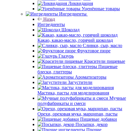
Ликвидация
Уценённые товары
Ингредиенты
Назад
Ингредиенты
Шоколад
Какао, какао-масло, горячий шоколад
Сливки, сыр, масло
Фруктовое пюре
Глазурь
Красители пищевые
Пищевые
блески, глиттеры
Ароматизаторы
Загустители
Мастика, пасты для моделирования
Мучные
полуфабрикаты и смеси
Орехи, ореховая мука, марципан, пасты
Пищевые добавки
Посыпки, декор
Прочие