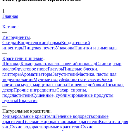
1
Главная
—
Каталог
—
Ингредиенты
Скидки
Кондитерские формы
Кондитерский
инвентарь
Пищевая печать
Упаковка
Напитки и лимонады
—
Красители пищевые
Шоколад
Какао, какао-масло, горячий шоколад
Сливки, сыр,
масло
Фруктовое пюре
Глазурь
Пищевые блески,
глиттеры
Ароматизаторы
Загустители
Мастика, пасты для
моделирования
Мучные полуфабрикаты и смеси
Орехи,
ореховая мука, марципан, пасты
Пищевые добавки
Посыпки,
декор
Прочие ингредиенты
Сахар, сиропы,
подсластители
Сушенные, сублимированные продукты,
цукаты
Покрытия
—
Натуральные красители
Универсальные красители
Гелевые водорастворимые
красители
Гелевые жирорастворимые красители
Красители для
яиц
Сухие водорастворимые красители
Сухие