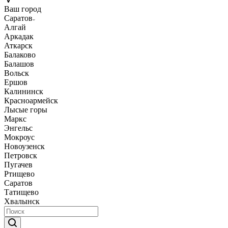
Ваш город
Саратов
Алгай
Аркадак
Аткарск
Балаково
Балашов
Вольск
Ершов
Калининск
Красноармейск
Лысые горы
Маркс
Энгельс
Мокроус
Новоузенск
Петровск
Пугачев
Ртищево
Саратов
Татищево
Хвалынск