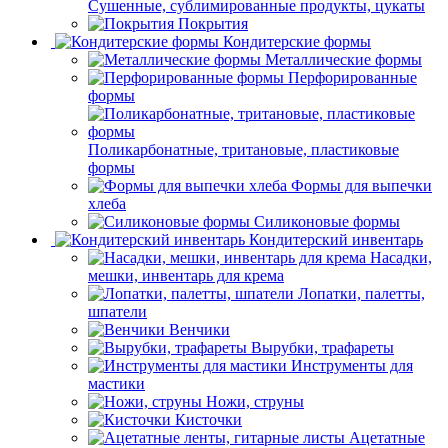
Сушенные, сублимированные продукты, цукаты
Покрытия
Кондитерские формы
Металлические формы
Перфорированные
формы
Поликарбонатные, тритановые, пластиковые
формы
Формы для выпечки
хлеба
Силиконовые формы
Кондитерский инвентарь
Насадки,
мешки, инвентарь для крема
Лопатки, палетты,
шпатели
Венчики
Вырубки, трафареты
Инструменты для
мастики
Ножи, струны
Кисточки
Ацетатные