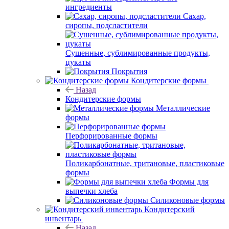
ингредиенты
Сахар,
сиропы, подсластители
Сушенные, сублимированные продукты,
цукаты
Покрытия
Кондитерские формы
Назад
Кондитерские формы
Металлические
формы
Перфорированные формы
Поликарбонатные, тритановые, пластиковые
формы
Формы для
выпечки хлеба
Силиконовые формы
Кондитерский
инвентарь
Назад