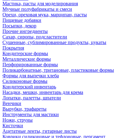
Мастика, пасты для моделирования
Мучные полуфабрикаты и смеси
Орехи, ореховая мука, марципан, пасты
Пищевые добавки
Посыпки, декор
Прочие ингредиенты
Сахар, сиропы, подсластители
Сушенные, сублимированные продукты, цукаты
Покрытия
Кондитерские формы
Металлические формы
Перфорированные формы
Поликарбонатные, тритановые, пластиковые формы
Формы для выпечки хлеба
Силиконовые формы
Кондитерский инвентарь
Насадки, мешки, инвентарь для крема
Лопатки, палетты, шпатели
Венчики
Вырубки, трафареты
Инструменты для мастики
Ножи, струны
Кисточки
Ацетатные ленты, гитарные листы
Коврики силиконовые и тефлоновые, пергамент