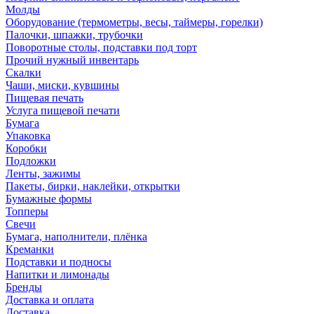
Молды
Оборудование (термометры, весы, таймеры, горелки)
Палочки, шпажки, трубочки
Поворотные столы, подставки под торт
Прочий нужный инвентарь
Скалки
Чаши, миски, кувшины
Пищевая печать
Услуга пищевой печати
Бумага
Упаковка
Коробки
Подложки
Ленты, зажимы
Пакеты, бирки, наклейки, открытки
Бумажные формы
Топперы
Свечи
Бумага, наполнители, плёнка
Креманки
Подставки и подносы
Напитки и лимонады
Бренды
Доставка и оплата
Доставка