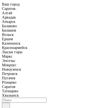
Ваш город
Саратов
Алгай
Аркадак
Аткарск
Балаково
Балашов
Вольск
Ершов
Калининск
Красноармейск
Лысые горы
Маркс
Энгельс
Мокроус
Новоузенск
Петровск
Пугачев
Ртищево
Саратов
Татищево
Хвалынск