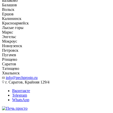
Балаково
Балашов
Вольск
Ершов
Калининск
Красноармейск
Лысые горы
Маркс
Энгельс
Мокроус
Новоузенск
Петровск
Пугачев
Ртищево
Саратов
Татищево
Хвалынск
info@pechprosto.ru
г. Саратов, Крайняя 129/4
Вконтакте
Telegram
WhatsApp