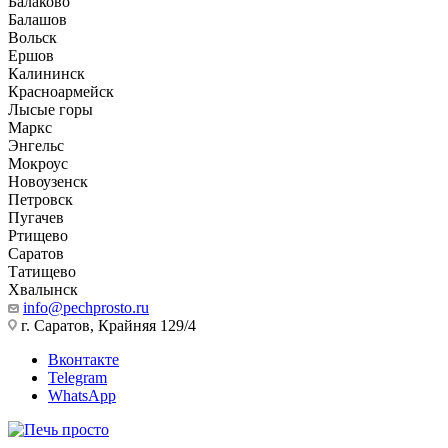
Балаково
Балашов
Вольск
Ершов
Калининск
Красноармейск
Лысые горы
Маркс
Энгельс
Мокроус
Новоузенск
Петровск
Пугачев
Ртищево
Саратов
Татищево
Хвалынск
info@pechprosto.ru
г. Саратов, Крайняя 129/4
Вконтакте
Telegram
WhatsApp