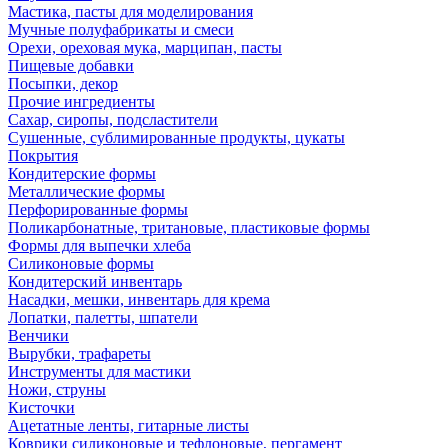
Мастика, пасты для моделирования
Мучные полуфабрикаты и смеси
Орехи, ореховая мука, марципан, пасты
Пищевые добавки
Посыпки, декор
Прочие ингредиенты
Сахар, сиропы, подсластители
Сушенные, сублимированные продукты, цукаты
Покрытия
Кондитерские формы
Металлические формы
Перфорированные формы
Поликарбонатные, тритановые, пластиковые формы
Формы для выпечки хлеба
Силиконовые формы
Кондитерский инвентарь
Насадки, мешки, инвентарь для крема
Лопатки, палетты, шпатели
Венчики
Вырубки, трафареты
Инструменты для мастики
Ножи, струны
Кисточки
Ацетатные ленты, гитарные листы
Коврики силиконовые и тефлоновые, пергамент