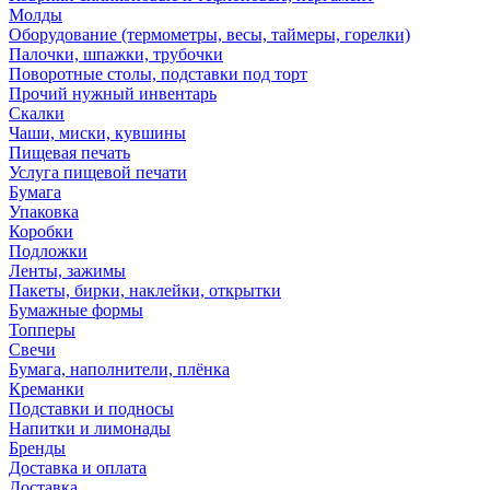
Молды
Оборудование (термометры, весы, таймеры, горелки)
Палочки, шпажки, трубочки
Поворотные столы, подставки под торт
Прочий нужный инвентарь
Скалки
Чаши, миски, кувшины
Пищевая печать
Услуга пищевой печати
Бумага
Упаковка
Коробки
Подложки
Ленты, зажимы
Пакеты, бирки, наклейки, открытки
Бумажные формы
Топперы
Свечи
Бумага, наполнители, плёнка
Креманки
Подставки и подносы
Напитки и лимонады
Бренды
Доставка и оплата
Доставка