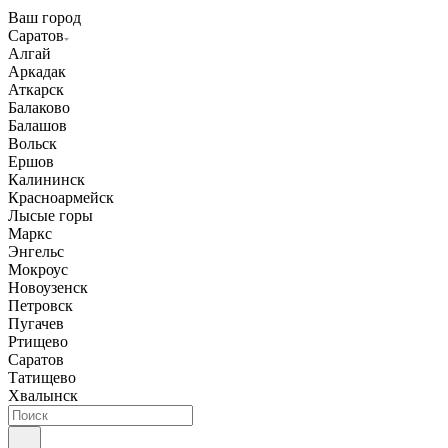
Ваш город
Саратов
Алгай
Аркадак
Аткарск
Балаково
Балашов
Вольск
Ершов
Калининск
Красноармейск
Лысые горы
Маркс
Энгельс
Мокроус
Новоузенск
Петровск
Пугачев
Ртищево
Саратов
Татищево
Хвалынск