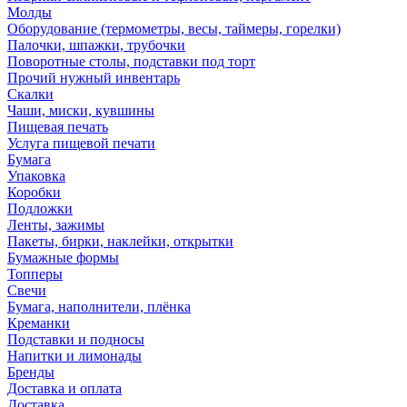
Молды
Оборудование (термометры, весы, таймеры, горелки)
Палочки, шпажки, трубочки
Поворотные столы, подставки под торт
Прочий нужный инвентарь
Скалки
Чаши, миски, кувшины
Пищевая печать
Услуга пищевой печати
Бумага
Упаковка
Коробки
Подложки
Ленты, зажимы
Пакеты, бирки, наклейки, открытки
Бумажные формы
Топперы
Свечи
Бумага, наполнители, плёнка
Креманки
Подставки и подносы
Напитки и лимонады
Бренды
Доставка и оплата
Доставка