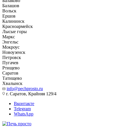
Балаково
Балашов
Вольск
Ершов
Калининск
Красноармейск
Лысые горы
Маркс
Энгельс
Мокроус
Новоузенск
Петровск
Пугачев
Ртищево
Саратов
Татищево
Хвалынск
info@pechprosto.ru
г. Саратов, Крайняя 129/4
Вконтакте
Telegram
WhatsApp