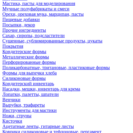
Мастика, пасты для моделирования
Мучные полуфабрикаты и смеси
Орехи, ореховая мука, марципан, пасты
Пищевые добавки
Посыпки, декор
Прочие ингредиенты
Сахар, сиропы, подсластители
Сушенные, сублимированные продукты, цукаты
Покрытия
Кондитерские формы
Металлические формы
Перфорированные формы
Поликарбонатные, тритановые, пластиковые формы
Формы для выпечки хлеба
Силиконовые формы
Кондитерский инвентарь
Насадки, мешки, инвентарь для крема
Лопатки, палетты, шпатели
Венчики
Вырубки, трафареты
Инструменты для мастики
Ножи, струны
Кисточки
Ацетатные ленты, гитарные листы
Коврики силиконовые и тефлоновые, пергамент