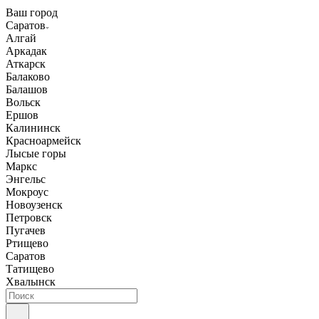
Ваш город
Саратов
Алгай
Аркадак
Аткарск
Балаково
Балашов
Вольск
Ершов
Калининск
Красноармейск
Лысые горы
Маркс
Энгельс
Мокроус
Новоузенск
Петровск
Пугачев
Ртищево
Саратов
Татищево
Хвалынск