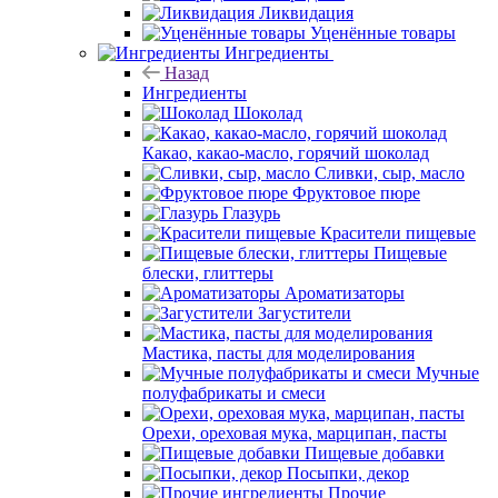
Ликвидация
Уценённые товары
Ингредиенты
Назад
Ингредиенты
Шоколад
Какао, какао-масло, горячий шоколад
Сливки, сыр, масло
Фруктовое пюре
Глазурь
Красители пищевые
Пищевые
блески, глиттеры
Ароматизаторы
Загустители
Мастика, пасты для моделирования
Мучные
полуфабрикаты и смеси
Орехи, ореховая мука, марципан, пасты
Пищевые добавки
Посыпки, декор
Прочие