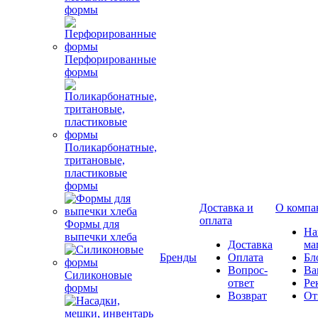
формы
Перфорированные
формы
Поликарбонатные,
тритановые,
пластиковые
формы
Доставка и
О компа
оплата
Формы для
Н
выпечки хлеба
Доставка
ма
Бренды
Оплата
Бл
Вопрос-
Ва
Силиконовые
ответ
Ре
формы
Возврат
От