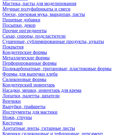
Мастика, пасты для моделирования
Мучные полуфабрикаты и смеси
Орехи, ореховая мука, марципан, пасты
Пищевые добавки
Посыпки, декор
Прочие ингредиенты
Сахар, сиропы, подсластители
Сушенные, сублимированные продукты, цукаты
Покрытия
Кондитерские формы
Металлические формы
Перфорированные формы
Поликарбонатные, тритановые, пластиковые формы
Формы для выпечки хлеба
Силиконовые формы
Кондитерский инвентарь
Насадки, мешки, инвентарь для крема
Лопатки, палетты, шпатели
Венчики
Вырубки, трафареты
Инструменты для мастики
Ножи, струны
Кисточки
Ацетатные ленты, гитарные листы
Коврики силиконовые и тефлоновые, пергамент