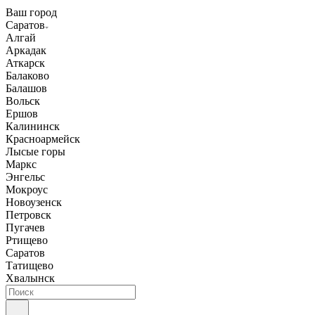
Ваш город
Саратов
Алгай
Аркадак
Аткарск
Балаково
Балашов
Вольск
Ершов
Калининск
Красноармейск
Лысые горы
Маркс
Энгельс
Мокроус
Новоузенск
Петровск
Пугачев
Ртищево
Саратов
Татищево
Хвалынск