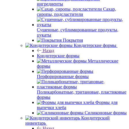
ингредиенты
Сахар,
сиропы, подсластители
Сушенные, сублимированные продукты,
цукаты
Покрытия
Кондитерские формы
Назад
Кондитерские формы
Металлические
формы
Перфорированные формы
Поликарбонатные, тритановые, пластиковые
формы
Формы для
выпечки хлеба
Силиконовые формы
Кондитерский
инвентарь
Назад