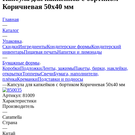
Коричневая 50х40 мм
Главная
—
Каталог
—
Упаковка
Скидки
Ингредиенты
Кондитерские формы
Кондитерский
инвентарь
Пищевая печать
Напитки и лимонады
—
Бумажные формы
Коробки
Подложки
Ленты, зажимы
Пакеты, бирки, наклейки,
открытки
Топперы
Свечи
Бумага, наполнители,
плёнка
Креманки
Подставки и подносы
—
Капсула для капкейков с бортиком Коричневая 50х40 мм
Артикул:
81009
Характеристики
Производитель
—
Caramella
Страна
—
Китай