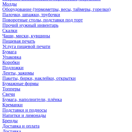
Молды
Оборудование (термометры, весы, таймеры, горелки)
Палочки, шпажки, трубочки
Поворотные столы, подставки под торт
Прочий нужный инвентарь
Скалки
Чаши, миски, кувшины
Пищевая печать
Услуга пищевой печати
Бумага
Упаковка
Коробки
Подложки
Ленты, зажимы
Пакеты, бирки, наклейки, открытки
Бумажные формы
Топперы
Свечи
Бумага, наполнители, плёнка
Креманки
Подставки и подносы
Напитки и лимонады
Бренды
Доставка и оплата
Доставка