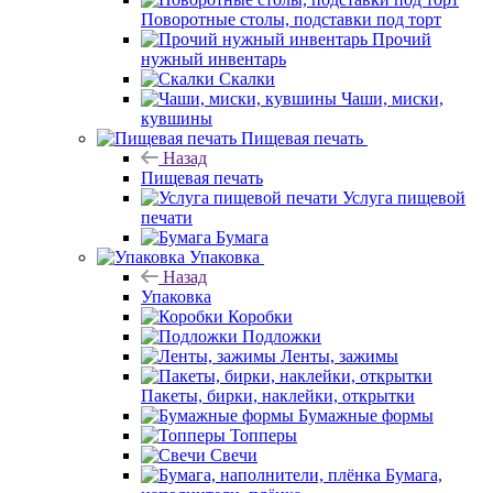
Поворотные столы, подставки под торт
Прочий
нужный инвентарь
Скалки
Чаши, миски,
кувшины
Пищевая печать
Назад
Пищевая печать
Услуга пищевой
печати
Бумага
Упаковка
Назад
Упаковка
Коробки
Подложки
Ленты, зажимы
Пакеты, бирки, наклейки, открытки
Бумажные формы
Топперы
Свечи
Бумага,