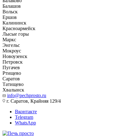
Балаково
Балашов
Вольск
Ершов
Калининск
Красноармейск
Лысые горы
Маркс
Энгельс
Мокроус
Новоузенск
Петровск
Пугачев
Ртищево
Саратов
Татищево
Хвалынск
info@pechprosto.ru
г. Саратов, Крайняя 129/4
Вконтакте
Telegram
WhatsApp