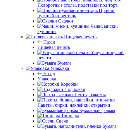
Поворотные столы, подставки под торт
Прочий
нужный инвентарь
Скалки
Чаши, миски,
кувшины
Пищевая печать
Назад
Пищевая печать
Услуга пищевой
печати
Бумага
Упаковка
Назад
Упаковка
Коробки
Подложки
Ленты, зажимы
Пакеты, бирки, наклейки, открытки
Бумажные формы
Топперы
Свечи
Бумага,