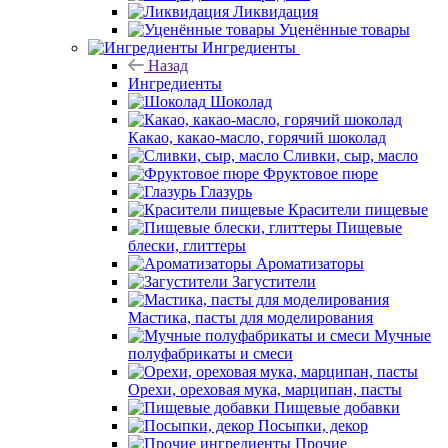
Ликвидация
Уценённые товары
Ингредиенты
Назад
Ингредиенты
Шоколад
Какао, какао-масло, горячий шоколад
Сливки, сыр, масло
Фруктовое пюре
Глазурь
Красители пищевые
Пищевые
блески, глиттеры
Ароматизаторы
Загустители
Мастика, пасты для моделирования
Мучные
полуфабрикаты и смеси
Орехи, ореховая мука, марципан, пасты
Пищевые добавки
Посыпки, декор
Прочие