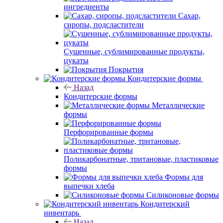
ингредиенты
Сахар,
сиропы, подсластители
Сушенные, сублимированные продукты,
цукаты
Покрытия
Кондитерские формы
Назад
Кондитерские формы
Металлические
формы
Перфорированные формы
Поликарбонатные, тритановые, пластиковые
формы
Формы для
выпечки хлеба
Силиконовые формы
Кондитерский
инвентарь
Назад