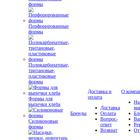
формы
Перфорированные
формы
Поликарбонатные,
тритановые,
пластиковые
формы
Доставка и
О компа
оплата
Формы для
Н
выпечки хлеба
Доставка
ма
Бренды
Оплата
Бл
Вопрос-
Ва
Силиконовые
ответ
Ре
формы
Возврат
От