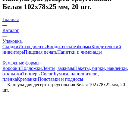
Белая 102х78х25 мм, 20 шт.
Главная
—
Каталог
—
Упаковка
Скидки
Ингредиенты
Кондитерские формы
Кондитерский
инвентарь
Пищевая печать
Напитки и лимонады
—
Бумажные формы
Коробки
Подложки
Ленты, зажимы
Пакеты, бирки, наклейки,
открытки
Топперы
Свечи
Бумага, наполнители,
плёнка
Креманки
Подставки и подносы
—
Капсула для десерта треугольная Белая 102х78х25 мм, 20
шт.