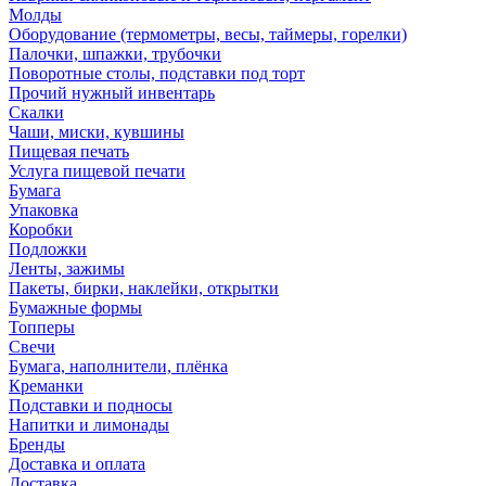
Молды
Оборудование (термометры, весы, таймеры, горелки)
Палочки, шпажки, трубочки
Поворотные столы, подставки под торт
Прочий нужный инвентарь
Скалки
Чаши, миски, кувшины
Пищевая печать
Услуга пищевой печати
Бумага
Упаковка
Коробки
Подложки
Ленты, зажимы
Пакеты, бирки, наклейки, открытки
Бумажные формы
Топперы
Свечи
Бумага, наполнители, плёнка
Креманки
Подставки и подносы
Напитки и лимонады
Бренды
Доставка и оплата
Доставка