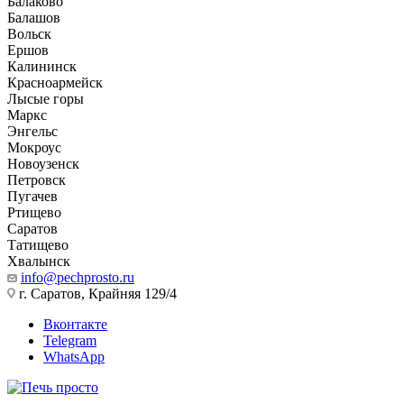
Балаково
Балашов
Вольск
Ершов
Калининск
Красноармейск
Лысые горы
Маркс
Энгельс
Мокроус
Новоузенск
Петровск
Пугачев
Ртищево
Саратов
Татищево
Хвалынск
info@pechprosto.ru
г. Саратов, Крайняя 129/4
Вконтакте
Telegram
WhatsApp