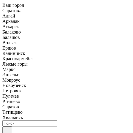
Ваш город
Саратов
Алгай
Аркадак
Аткарск
Балаково
Балашов
Вольск
Ершов
Калининск
Красноармейск
Лысые горы
Маркс
Энгельс
Мокроус
Новоузенск
Петровск
Пугачев
Ртищево
Саратов
Татищево
Хвалынск