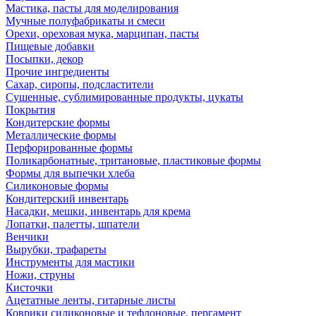
Мастика, пасты для моделирования
Мучные полуфабрикаты и смеси
Орехи, ореховая мука, марципан, пасты
Пищевые добавки
Посыпки, декор
Прочие ингредиенты
Сахар, сиропы, подсластители
Сушенные, сублимированные продукты, цукаты
Покрытия
Кондитерские формы
Металлические формы
Перфорированные формы
Поликарбонатные, тритановые, пластиковые формы
Формы для выпечки хлеба
Силиконовые формы
Кондитерский инвентарь
Насадки, мешки, инвентарь для крема
Лопатки, палетты, шпатели
Венчики
Вырубки, трафареты
Инструменты для мастики
Ножи, струны
Кисточки
Ацетатные ленты, гитарные листы
Коврики силиконовые и тефлоновые, пергамент