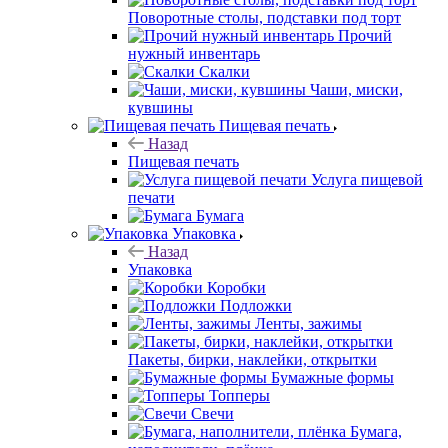
Поворотные столы, подставки под торт
Прочий
нужный инвентарь
Скалки
Чаши, миски,
кувшины
Пищевая печать
Назад
Пищевая печать
Услуга пищевой
печати
Бумага
Упаковка
Назад
Упаковка
Коробки
Подложки
Ленты, зажимы
Пакеты, бирки, наклейки, открытки
Бумажные формы
Топперы
Свечи
Бумага,