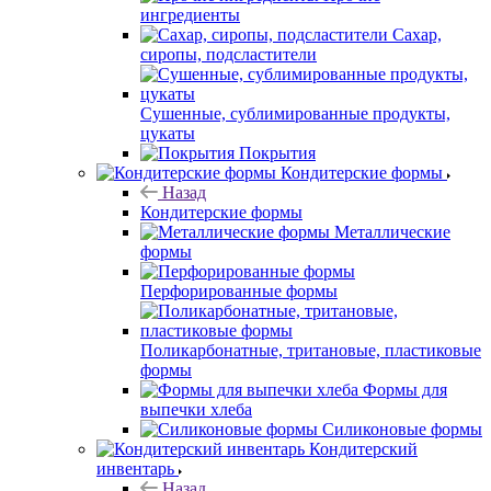
ингредиенты
Сахар,
сиропы, подсластители
Сушенные, сублимированные продукты,
цукаты
Покрытия
Кондитерские формы
Назад
Кондитерские формы
Металлические
формы
Перфорированные формы
Поликарбонатные, тритановые, пластиковые
формы
Формы для
выпечки хлеба
Силиконовые формы
Кондитерский
инвентарь
Назад