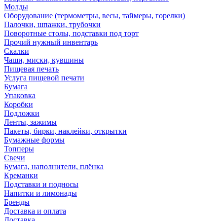
Молды
Оборудование (термометры, весы, таймеры, горелки)
Палочки, шпажки, трубочки
Поворотные столы, подставки под торт
Прочий нужный инвентарь
Скалки
Чаши, миски, кувшины
Пищевая печать
Услуга пищевой печати
Бумага
Упаковка
Коробки
Подложки
Ленты, зажимы
Пакеты, бирки, наклейки, открытки
Бумажные формы
Топперы
Свечи
Бумага, наполнители, плёнка
Креманки
Подставки и подносы
Напитки и лимонады
Бренды
Доставка и оплата
Доставка