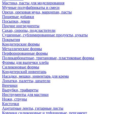
Мастика, пасты для моделирования
Мучные полуфабрикаты и смеси
Орехи, ореховая мука, марципан, пасты
Пищевые добавки
Посыпки, декор
Прочие ингредиенты
Сахар, сиропы, подсластители
Сушенные, сублимированные продукты, цукаты
Покрытия
Кондитерские формы
Металлические формы
Перфорированные формы
Поликарбонатные, тритановые, пластиковые формы
Формы для выпечки хлеба
Силиконовые формы
Кондитерский инвентарь
Насадки, мешки, инвентарь для крема
Лопатки, палетты, шпатели
Венчики
Вырубки, трафареты
Инструменты для мастики
Ножи, струны
Кисточки
Ацетатные ленты, гитарные листы
Коврики силиконовые и тефлоновые, пергамент