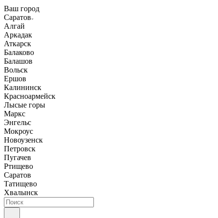
Ваш город
Саратов
Алгай
Аркадак
Аткарск
Балаково
Балашов
Вольск
Ершов
Калининск
Красноармейск
Лысые горы
Маркс
Энгельс
Мокроус
Новоузенск
Петровск
Пугачев
Ртищево
Саратов
Татищево
Хвалынск