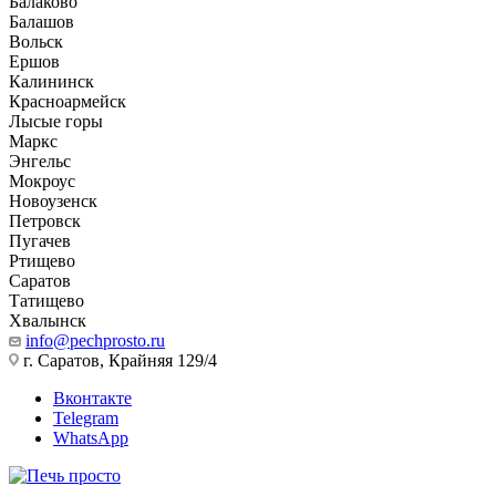
Балаково
Балашов
Вольск
Ершов
Калининск
Красноармейск
Лысые горы
Маркс
Энгельс
Мокроус
Новоузенск
Петровск
Пугачев
Ртищево
Саратов
Татищево
Хвалынск
info@pechprosto.ru
г. Саратов, Крайняя 129/4
Вконтакте
Telegram
WhatsApp