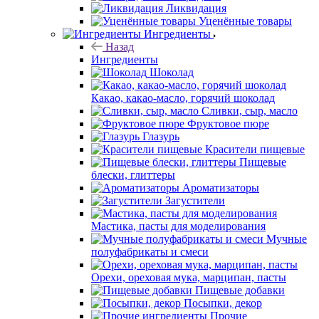
Ликвидация
Уценённые товары
Ингредиенты
Назад
Ингредиенты
Шоколад
Какао, какао-масло, горячий шоколад
Сливки, сыр, масло
Фруктовое пюре
Глазурь
Красители пищевые
Пищевые
блески, глиттеры
Ароматизаторы
Загустители
Мастика, пасты для моделирования
Мучные
полуфабрикаты и смеси
Орехи, ореховая мука, марципан, пасты
Пищевые добавки
Посыпки, декор
Прочие