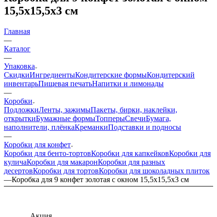
15,5х15,5х3 см
Главная
—
Каталог
—
Упаковка
Скидки
Ингредиенты
Кондитерские формы
Кондитерский
инвентарь
Пищевая печать
Напитки и лимонады
—
Коробки
Подложки
Ленты, зажимы
Пакеты, бирки, наклейки,
открытки
Бумажные формы
Топперы
Свечи
Бумага,
наполнители, плёнка
Креманки
Подставки и подносы
—
Коробки для конфет
Коробки для бенто-тортов
Коробки для капкейков
Коробки для
кулича
Коробки для макарон
Коробки для разных
десертов
Коробки для тортов
Коробки для шоколадных плиток
—
Коробка для 9 конфет золотая с окном 15,5х15,5х3 см
Акция