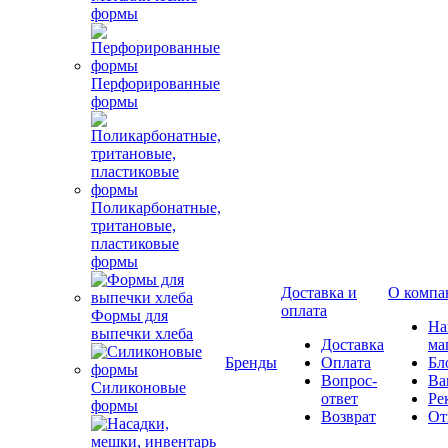
формы
Перфорированные
формы
Поликарбонатные,
тритановые,
пластиковые
формы
Доставка и
О компа
оплата
Формы для
Н
выпечки хлеба
Доставка
ма
Бренды
Оплата
Бл
Вопрос-
Ва
Силиконовые
ответ
Ре
формы
Возврат
От