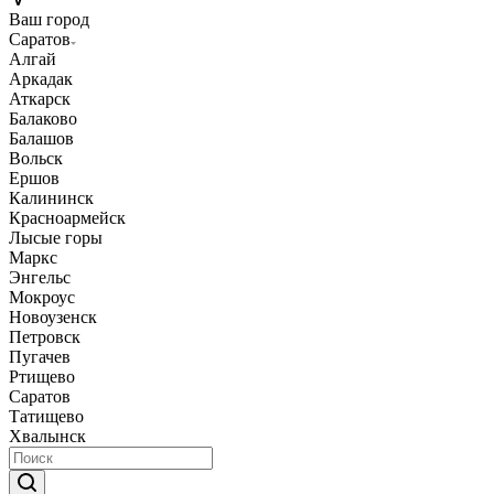
Ваш город
Саратов
Алгай
Аркадак
Аткарск
Балаково
Балашов
Вольск
Ершов
Калининск
Красноармейск
Лысые горы
Маркс
Энгельс
Мокроус
Новоузенск
Петровск
Пугачев
Ртищево
Саратов
Татищево
Хвалынск