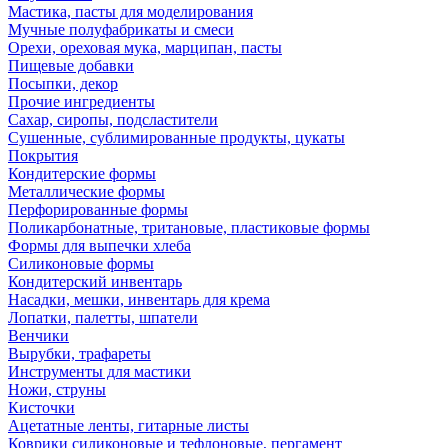
Мастика, пасты для моделирования
Мучные полуфабрикаты и смеси
Орехи, ореховая мука, марципан, пасты
Пищевые добавки
Посыпки, декор
Прочие ингредиенты
Сахар, сиропы, подсластители
Сушенные, сублимированные продукты, цукаты
Покрытия
Кондитерские формы
Металлические формы
Перфорированные формы
Поликарбонатные, тритановые, пластиковые формы
Формы для выпечки хлеба
Силиконовые формы
Кондитерский инвентарь
Насадки, мешки, инвентарь для крема
Лопатки, палетты, шпатели
Венчики
Вырубки, трафареты
Инструменты для мастики
Ножи, струны
Кисточки
Ацетатные ленты, гитарные листы
Коврики силиконовые и тефлоновые, пергамент