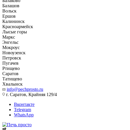
Балаково
Балашов
Вольск
Ершов
Калининск
Красноармейск
Лысые горы
Маркс
Энгельс
Мокроус
Новоузенск
Петровск
Пугачев
Ртищево
Саратов
Татищево
Хвалынск
info@pechprosto.ru
г. Саратов, Крайняя 129/4
Вконтакте
Telegram
WhatsApp