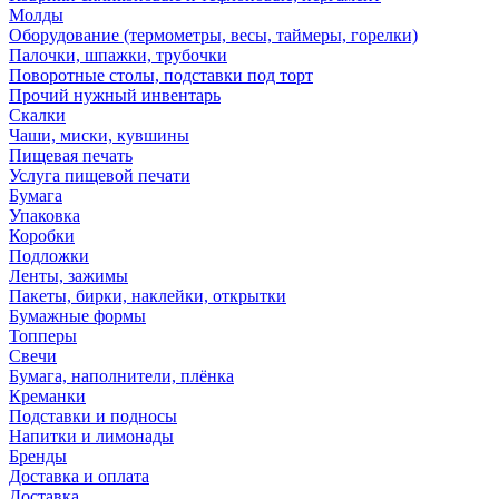
Молды
Оборудование (термометры, весы, таймеры, горелки)
Палочки, шпажки, трубочки
Поворотные столы, подставки под торт
Прочий нужный инвентарь
Скалки
Чаши, миски, кувшины
Пищевая печать
Услуга пищевой печати
Бумага
Упаковка
Коробки
Подложки
Ленты, зажимы
Пакеты, бирки, наклейки, открытки
Бумажные формы
Топперы
Свечи
Бумага, наполнители, плёнка
Креманки
Подставки и подносы
Напитки и лимонады
Бренды
Доставка и оплата
Доставка