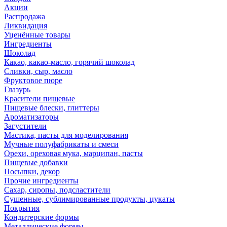
Акции
Распродажа
Ликвидация
Уценённые товары
Ингредиенты
Шоколад
Какао, какао-масло, горячий шоколад
Сливки, сыр, масло
Фруктовое пюре
Глазурь
Красители пищевые
Пищевые блески, глиттеры
Ароматизаторы
Загустители
Мастика, пасты для моделирования
Мучные полуфабрикаты и смеси
Орехи, ореховая мука, марципан, пасты
Пищевые добавки
Посыпки, декор
Прочие ингредиенты
Сахар, сиропы, подсластители
Сушенные, сублимированные продукты, цукаты
Покрытия
Кондитерские формы
Металлические формы