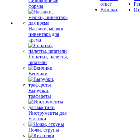
Силиконовые
ответ
Ре
формы
Возврат
От
Насадки, мешки,
инвентарь для
крема
Лопатки, палетты,
шпатели
Венчики
Вырубки,
трафареты
Инструменты для
мастики
Ножи, струны