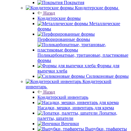
Покрытия
Кондитерские формы
Назад
Кондитерские формы
Металлические
формы
Перфорированные формы
Поликарбонатные, тритановые, пластиковые
формы
Формы для
выпечки хлеба
Силиконовые формы
Кондитерский
инвентарь
Назад
Кондитерский инвентарь
Насадки, мешки, инвентарь для крема
Лопатки,
палетты, шпатели
Венчики
Вырубки, трафареты