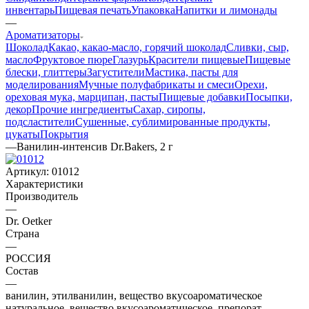
инвентарь
Пищевая печать
Упаковка
Напитки и лимонады
—
Ароматизаторы
Шоколад
Какао, какао-масло, горячий шоколад
Сливки, сыр,
масло
Фруктовое пюре
Глазурь
Красители пищевые
Пищевые
блески, глиттеры
Загустители
Мастика, пасты для
моделирования
Мучные полуфабрикаты и смеси
Орехи,
ореховая мука, марципан, пасты
Пищевые добавки
Посыпки,
декор
Прочие ингредиенты
Сахар, сиропы,
подсластители
Сушенные, сублимированные продукты,
цукаты
Покрытия
—
Ванилин-интенсив Dr.Bakers, 2 г
Артикул:
01012
Характеристики
Производитель
—
Dr. Oetker
Страна
—
РОССИЯ
Состав
—
ванилин, этилванилин, вещество вкусоароматическое
натуральное, вещество вкусоароматическое, препорат