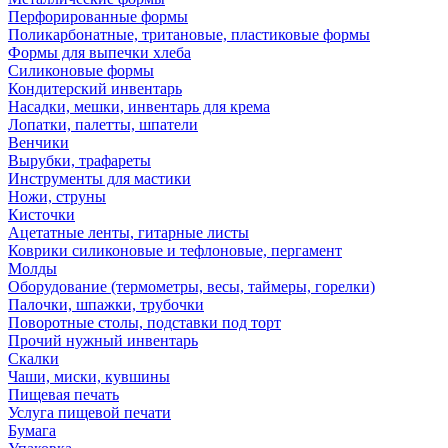
Перфорированные формы
Поликарбонатные, тритановые, пластиковые формы
Формы для выпечки хлеба
Силиконовые формы
Кондитерский инвентарь
Насадки, мешки, инвентарь для крема
Лопатки, палетты, шпатели
Венчики
Вырубки, трафареты
Инструменты для мастики
Ножи, струны
Кисточки
Ацетатные ленты, гитарные листы
Коврики силиконовые и тефлоновые, пергамент
Молды
Оборудование (термометры, весы, таймеры, горелки)
Палочки, шпажки, трубочки
Поворотные столы, подставки под торт
Прочий нужный инвентарь
Скалки
Чаши, миски, кувшины
Пищевая печать
Услуга пищевой печати
Бумага