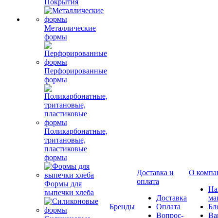
Покрытия
Металлические
формы
Перфорированные
формы
Поликарбонатные,
тритановые,
пластиковые
формы
Доставка и
О компа
оплата
Формы для
Н
выпечки хлеба
Доставка
ма
Бренды
Оплата
Бл
Вопрос-
Ва