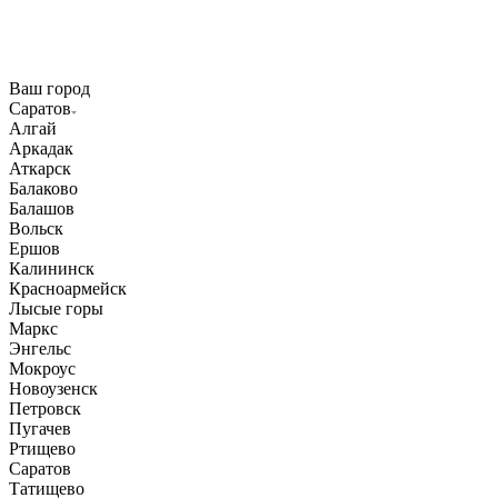
Ваш город
Саратов
Алгай
Аркадак
Аткарск
Балаково
Балашов
Вольск
Ершов
Калининск
Красноармейск
Лысые горы
Маркс
Энгельс
Мокроус
Новоузенск
Петровск
Пугачев
Ртищево
Саратов
Татищево