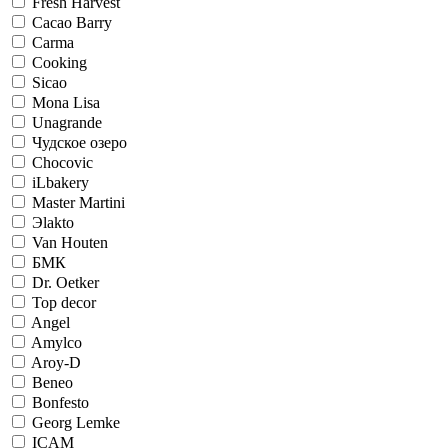
Fresh Harvest
Cacao Barry
Carma
Cooking
Sicao
Mona Lisa
Unagrande
Чудское озеро
Chocovic
iLbakery
Master Martini
Эlakto
Van Houten
БМК
Dr. Oetker
Top decor
Angel
Amylco
Aroy-D
Beneo
Bonfesto
Georg Lemke
ICAM