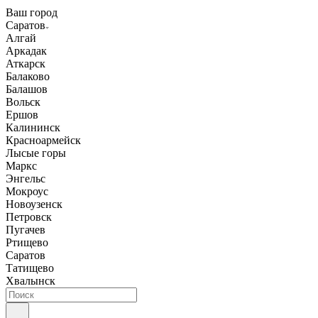
Ваш город
Саратов
Алгай
Аркадак
Аткарск
Балаково
Балашов
Вольск
Ершов
Калининск
Красноармейск
Лысые горы
Маркс
Энгельс
Мокроус
Новоузенск
Петровск
Пугачев
Ртищево
Саратов
Татищево
Хвалынск