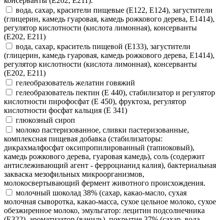
консерванты (Е202, Е211).
вода, сахар, красители пищевые (Е122, Е124), загустители
(глицерин, камедь гуаровая, камедь рожкового дерева, Е1414),
регулятор кислотности (кислота лимонная), консерванты
(Е202, Е211)
вода, сахар, краситель пищевой (Е133), загустители
(глицерин, камедь гуаровая, камедь рожкового дерева, Е1414),
регулятор кислотности (кислота лимонная), консерванты
(Е202, Е211)
гелеобразователь желатин говяжий
гелеобразователь пектин (Е 440), стабилизатор и регулятор
кислотности пирофосфат (Е 450), фруктоза, регулятор
кислотности фосфат кальция (Е 341)
глюкозный сироп
молоко пастеризованное, сливки пастеризованные,
комплексная пищевая добавка (стабилизаторы:
дикрахмалфосфат оксипропилированный (тапиоковый),
камедь рожкового дерева, гуаровая камедь), соль (содержит
антислеживающий агент - ферроцианид калия), бактериальная
закваска мезофильных микроорганизмов,
молокосвертывающий фермент животного происхождения.
молочный шоколад 38% (сахар, какао-масло, сухая
молочная сыворотка, какао-масса, сухое цельное молоко, сухое
обезжиренное молоко, эмульгатор: лецитин подсолнечника
(E322), ароматизатор (ваниль), покрытие 37% (сахар, вода,