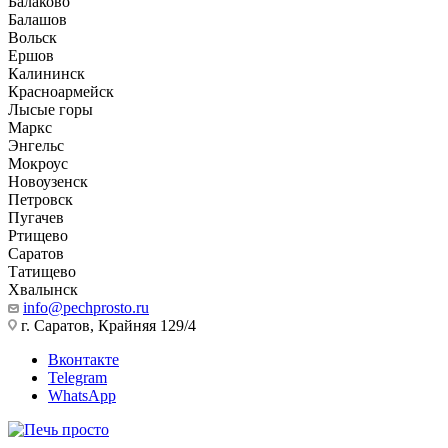
Балаково
Балашов
Вольск
Ершов
Калининск
Красноармейск
Лысые горы
Маркс
Энгельс
Мокроус
Новоузенск
Петровск
Пугачев
Ртищево
Саратов
Татищево
Хвалынск
info@pechprosto.ru
г. Саратов, Крайняя 129/4
Вконтакте
Telegram
WhatsApp