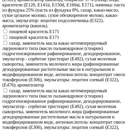
красители (E120, E141ii, E150d, E160ai, E171), начинка: паста
из фундука 25% (паста из фундука 8%, сахар, какао-масло,
сухое цельное молоко, сухое обезжиренное молоко, какао-
масса, эмульгатор: лецитин подсолнечника (E322),
ароматизатор (ваниль).
пищевой краситель E171
пищевой краситель Е171
сахар, заменитель масла какао нетемперируемый
лауринового типа (масло пальмоядровое (стеарин)
гидрогенизированное рафинированное, дезодорированное,
эмульгатор - сорбитан тристеарат (Е492), сухая молочная
сыворотка, заменитель молочного жира (рафинированные
дезодорированные растительные масла в натуральном и
модифицированном виде, антиокислитель: концентрат смеси
токоферолов (Е306), эмульгаторы: лецитин соевый (Е322),
(Е476); ароматизатор
сахар, заменитель масла какао нетемперируемый
лауринового типа (масло пальмоядровое (стеарин)
гидрогенизированное рафинированное, дезодорированное,
эмульгатор - сорбитан тристеарат (Е492), сухая молочная
сыворотка, заменитель молочного жира (рафинированные
дезодорированные растительные масла в натуральном и
модифицированном виде, антиокислитель: концентрат смеси
токоферолов (Е306), эмульгаторы: лецитин соевый (Е322),