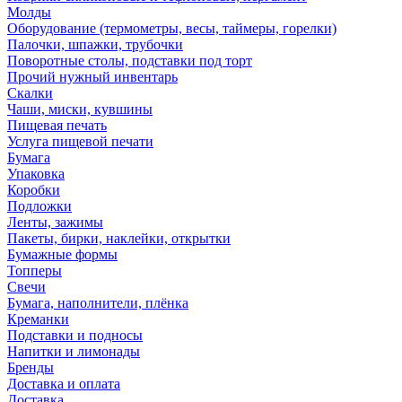
Молды
Оборудование (термометры, весы, таймеры, горелки)
Палочки, шпажки, трубочки
Поворотные столы, подставки под торт
Прочий нужный инвентарь
Скалки
Чаши, миски, кувшины
Пищевая печать
Услуга пищевой печати
Бумага
Упаковка
Коробки
Подложки
Ленты, зажимы
Пакеты, бирки, наклейки, открытки
Бумажные формы
Топперы
Свечи
Бумага, наполнители, плёнка
Креманки
Подставки и подносы
Напитки и лимонады
Бренды
Доставка и оплата
Доставка