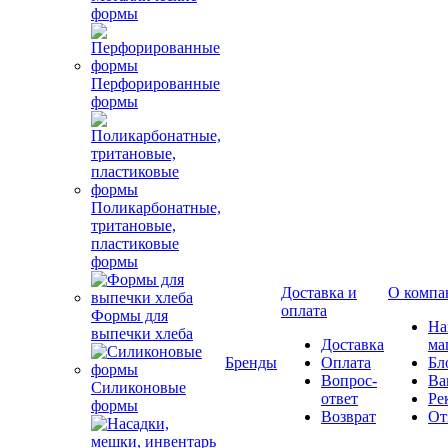
формы
Перфорированные
формы
Поликарбонатные,
тритановые,
пластиковые
формы
Доставка и
О компа
оплата
Формы для
Н
выпечки хлеба
Доставка
ма
Бренды
Оплата
Бл
Вопрос-
Ва
Силиконовые
ответ
Ре
формы
Возврат
От