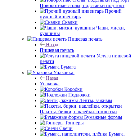
Поворотные столы, подставки под торт
Прочий
нужный инвентарь
Скалки
Чаши, миски,
кувшины
Пищевая печать
Назад
Пищевая печать
Услуга пищевой
печати
Бумага
Упаковка
Назад
Упаковка
Коробки
Подложки
Ленты, зажимы
Пакеты, бирки, наклейки, открытки
Бумажные формы
Топперы
Свечи
Бумага,