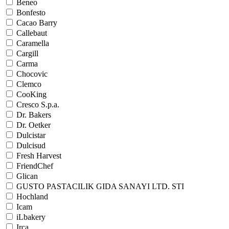
Beneo
Bonfesto
Cacao Barry
Callebaut
Caramella
Cargill
Carma
Chocovic
Clemco
CooKing
Cresco S.p.a.
Dr. Bakers
Dr. Oetker
Dulcistar
Dulcisud
Fresh Harvest
FriendChef
Glican
GUSTO PASTACILIK GIDA SANAYI LTD. STI
Hochland
Icam
iLbakery
Irca