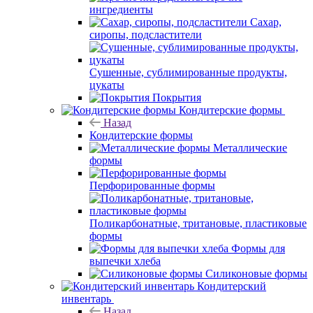
ингредиенты
Сахар,
сиропы, подсластители
Сушенные, сублимированные продукты,
цукаты
Покрытия
Кондитерские формы
Назад
Кондитерские формы
Металлические
формы
Перфорированные формы
Поликарбонатные, тритановые, пластиковые
формы
Формы для
выпечки хлеба
Силиконовые формы
Кондитерский
инвентарь
Назад