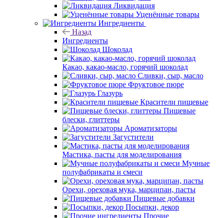
Ликвидация
Уценённые товары
Ингредиенты
Назад
Ингредиенты
Шоколад
Какао, какао-масло, горячий шоколад
Сливки, сыр, масло
Фруктовое пюре
Глазурь
Красители пищевые
Пищевые
блески, глиттеры
Ароматизаторы
Загустители
Мастика, пасты для моделирования
Мучные
полуфабрикаты и смеси
Орехи, ореховая мука, марципан, пасты
Пищевые добавки
Посыпки, декор
Прочие