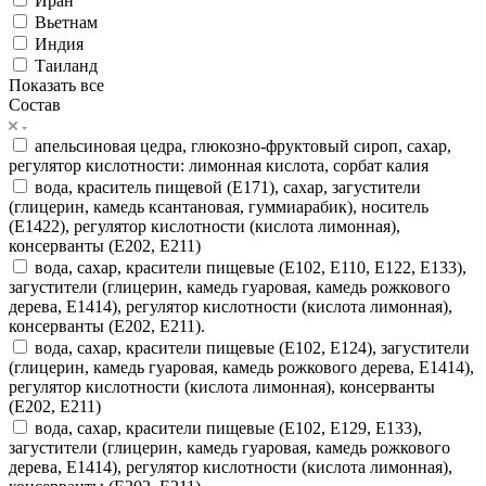
Иран
Вьетнам
Индия
Таиланд
Показать все
Состав
апельсиновая цедра, глюкозно-фруктовый сироп, сахар,
регулятор кислотности: лимонная кислота, сорбат калия
вода, краситель пищевой (Е171), сахар, загустители
(глицерин, камедь ксантановая, гуммиарабик), носитель
(Е1422), регулятор кислотности (кислота лимонная),
консерванты (Е202, Е211)
вода, сахар, красители пищевые (Е102, Е110, Е122, Е133),
загустители (глицерин, камедь гуаровая, камедь рожкового
дерева, Е1414), регулятор кислотности (кислота лимонная),
консерванты (Е202, Е211).
вода, сахар, красители пищевые (Е102, Е124), загустители
(глицерин, камедь гуаровая, камедь рожкового дерева, Е1414),
регулятор кислотности (кислота лимонная), консерванты
(Е202, Е211)
вода, сахар, красители пищевые (Е102, Е129, Е133),
загустители (глицерин, камедь гуаровая, камедь рожкового
дерева, Е1414), регулятор кислотности (кислота лимонная),