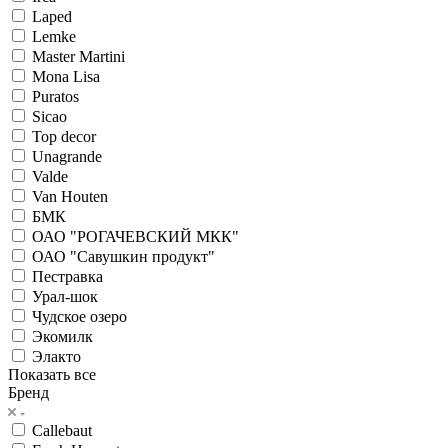
Laped
Lemke
Master Martini
Mona Lisa
Puratos
Sicao
Top decor
Unagrande
Valde
Van Houten
БМК
ОАО "РОГАЧЕВСКИЙ МКК"
ОАО "Савушкин продукт"
Пестравка
Урал-шок
Чудское озеро
Экомилк
Элакто
Показать все
Бренд
Callebaut