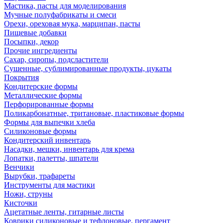
Мастика, пасты для моделирования
Мучные полуфабрикаты и смеси
Орехи, ореховая мука, марципан, пасты
Пищевые добавки
Посыпки, декор
Прочие ингредиенты
Сахар, сиропы, подсластители
Сушенные, сублимированные продукты, цукаты
Покрытия
Кондитерские формы
Металлические формы
Перфорированные формы
Поликарбонатные, тритановые, пластиковые формы
Формы для выпечки хлеба
Силиконовые формы
Кондитерский инвентарь
Насадки, мешки, инвентарь для крема
Лопатки, палетты, шпатели
Венчики
Вырубки, трафареты
Инструменты для мастики
Ножи, струны
Кисточки
Ацетатные ленты, гитарные листы
Коврики силиконовые и тефлоновые, пергамент