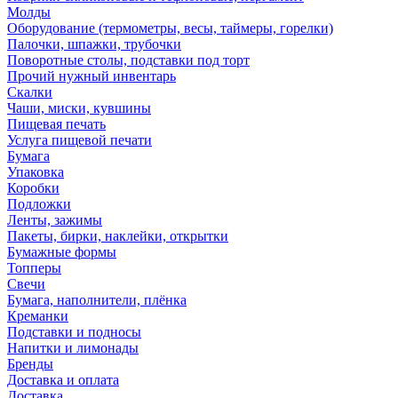
Молды
Оборудование (термометры, весы, таймеры, горелки)
Палочки, шпажки, трубочки
Поворотные столы, подставки под торт
Прочий нужный инвентарь
Скалки
Чаши, миски, кувшины
Пищевая печать
Услуга пищевой печати
Бумага
Упаковка
Коробки
Подложки
Ленты, зажимы
Пакеты, бирки, наклейки, открытки
Бумажные формы
Топперы
Свечи
Бумага, наполнители, плёнка
Креманки
Подставки и подносы
Напитки и лимонады
Бренды
Доставка и оплата
Доставка