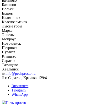
Балаково
Балашов
Вольск
Ершов
Калининск
Красноармейск
Лысые горы
Маркс
Энгельс
Мокроус
Новоузенск
Петровск
Пугачев
Ртищево
Саратов
Татищево
Хвалынск
info@pechprosto.ru
г. Саратов, Крайняя 129/4
Вконтакте
Telegram
WhatsApp