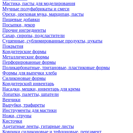
Мастика, пасты для моделирования
Мучные полуфабрикаты и смеси
Орехи, ореховая мука, марципан, пасты
Пищевые добавки
Посыпки, декор
Прочие ингредиенты
Сахар, сиропы, подсластители
Сушенные, сублимированные продукты, цукаты
Покрытия
Кондитерские формы
Металлические формы
Перфорированные формы
Поликарбонатные, тритановые, пластиковые формы
Формы для выпечки хлеба
Силиконовые формы
Кондитерский инвентарь
Насадки, мешки, инвентарь для крема
Лопатки, палетты, шпатели
Венчики
Вырубки, трафареты
Инструменты для мастики
Ножи, струны
Кисточки
Ацетатные ленты, гитарные листы
Коврики силиконовые и тефлоновые, пергамент