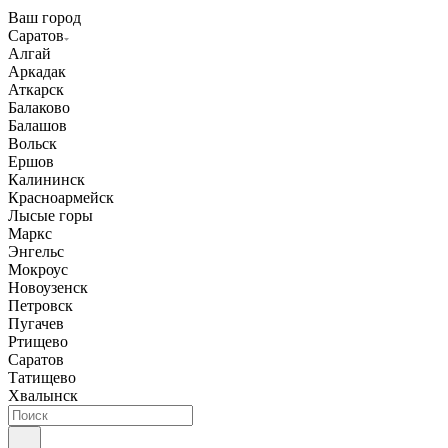
Ваш город
Саратов
Алгай
Аркадак
Аткарск
Балаково
Балашов
Вольск
Ершов
Калининск
Красноармейск
Лысые горы
Маркс
Энгельс
Мокроус
Новоузенск
Петровск
Пугачев
Ртищево
Саратов
Татищево
Хвалынск