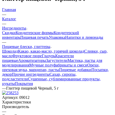
Главная
—
Каталог
—
Ингредиенты
Скидки
Кондитерские формы
Кондитерский
инвентарь
Пищевая печать
Упаковка
Напитки и лимонады
—
Пищевые блески, глиттеры
Шоколад
Какао, какао-масло, горячий шоколад
Сливки, сыр,
масло
Фруктовое пюре
Глазурь
Красители
пищевые
Ароматизаторы
Загустители
Мастика, пасты для
моделирования
Мучные полуфабрикаты и смеси
Орехи,
ореховая мука, марципан, пасты
Пищевые добавки
Посыпки,
декор
Прочие ингредиенты
Сахар, сиропы,
подсластители
Сушенные, сублимированные продукты,
цукаты
Покрытия
—
Глиттер пищевой Черный, 5 г
Артикул:
09012
Характеристики
Производитель
—