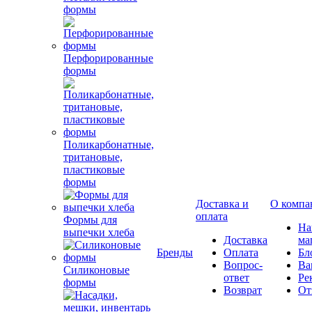
формы
Перфорированные
формы
Поликарбонатные,
тритановые,
пластиковые
формы
Доставка и
О компа
оплата
Формы для
Н
выпечки хлеба
Доставка
ма
Бренды
Оплата
Бл
Вопрос-
Ва
Силиконовые
ответ
Ре
формы
Возврат
От