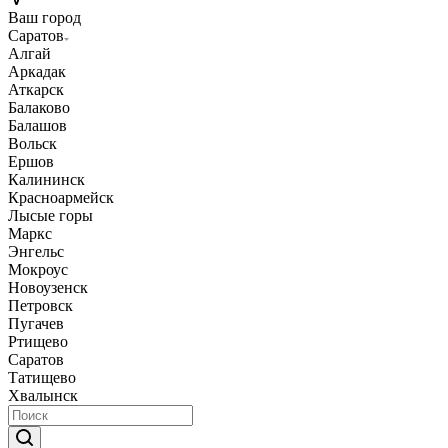
Ваш город
Саратов
Алгай
Аркадак
Аткарск
Балаково
Балашов
Вольск
Ершов
Калининск
Красноармейск
Лысые горы
Маркс
Энгельс
Мокроус
Новоузенск
Петровск
Пугачев
Ртищево
Саратов
Татищево
Хвалынск