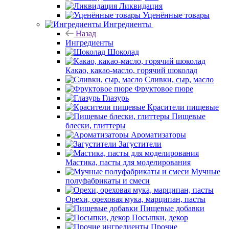
Ликвидация
Уценённые товары
Ингредиенты
Назад
Ингредиенты
Шоколад
Какао, какао-масло, горячий шоколад
Сливки, сыр, масло
Фруктовое пюре
Глазурь
Красители пищевые
Пищевые
блески, глиттеры
Ароматизаторы
Загустители
Мастика, пасты для моделирования
Мучные
полуфабрикаты и смеси
Орехи, ореховая мука, марципан, пасты
Пищевые добавки
Посыпки, декор
Прочие