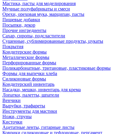
Мастика, пасты для моделирования
Мучные полуфабрикаты и смеси
Орехи, ореховая мука, марципан, пасты
Пищевые добавки
Посыпки, декор
Прочие ингредиенты
Сахар, сиропы, подсластители
Сушенные, сублимированные продукты, цукаты
Покрытия
Кондитерские формы
Металлические формы
Перфорированные формы
Поликарбонатные, тритановые, пластиковые формы
Формы для выпечки хлеба
Силиконовые формы
Кондитерский инвентарь
Насадки, мешки, инвентарь для крема
Лопатки, палетты, шпатели
Венчики
Вырубки, трафареты
Инструменты для мастики
Ножи, струны
Кисточки
Ацетатные ленты, гитарные листы
Коврики силиконовые и тефлоновые, пергамент