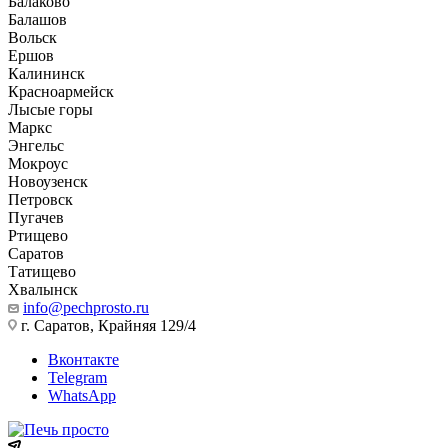
Балаково
Балашов
Вольск
Ершов
Калининск
Красноармейск
Лысые горы
Маркс
Энгельс
Мокроус
Новоузенск
Петровск
Пугачев
Ртищево
Саратов
Татищево
Хвалынск
info@pechprosto.ru
г. Саратов, Крайняя 129/4
Вконтакте
Telegram
WhatsApp