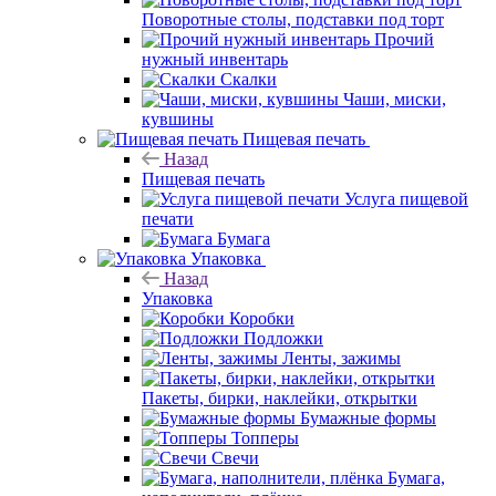
Поворотные столы, подставки под торт
Прочий
нужный инвентарь
Скалки
Чаши, миски,
кувшины
Пищевая печать
Назад
Пищевая печать
Услуга пищевой
печати
Бумага
Упаковка
Назад
Упаковка
Коробки
Подложки
Ленты, зажимы
Пакеты, бирки, наклейки, открытки
Бумажные формы
Топперы
Свечи
Бумага,