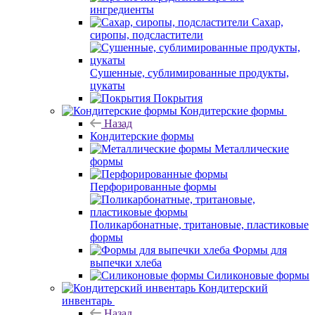
ингредиенты
Сахар,
сиропы, подсластители
Сушенные, сублимированные продукты,
цукаты
Покрытия
Кондитерские формы
Назад
Кондитерские формы
Металлические
формы
Перфорированные формы
Поликарбонатные, тритановые, пластиковые
формы
Формы для
выпечки хлеба
Силиконовые формы
Кондитерский
инвентарь
Назад