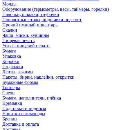
Молды
Оборудование (термометры, весы, таймеры, горелки)
Палочки, шпажки, трубочки
Поворотные столы, подставки под торт
Прочий нужный инвентарь
Скалки
Чаши, миски, кувшины
Пищевая печать
Услуга пищевой печати
Бумага
Упаковка
Коробки
Подложки
Ленты, зажимы
Пакеты, бирки, наклейки, открытки
Бумажные формы
Топперы
Свечи
Бумага, наполнители, плёнка
Креманки
Подставки и подносы
Напитки и лимонады
Бренды
Доставка и оплата
Доставка