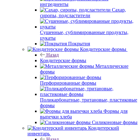
ингредиенты
Сахар,
сиропы, подсластители
Сушенные, сублимированные продукты,
цукаты
Покрытия
Кондитерские формы
Назад
Кондитерские формы
Металлические
формы
Перфорированные формы
Поликарбонатные, тритановые, пластиковые
формы
Формы для
выпечки хлеба
Силиконовые формы
Кондитерский
инвентарь
Назад