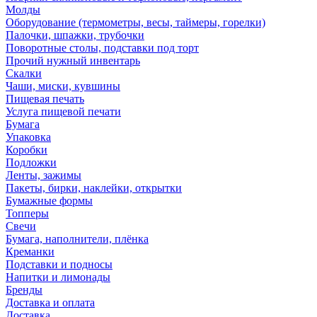
Молды
Оборудование (термометры, весы, таймеры, горелки)
Палочки, шпажки, трубочки
Поворотные столы, подставки под торт
Прочий нужный инвентарь
Скалки
Чаши, миски, кувшины
Пищевая печать
Услуга пищевой печати
Бумага
Упаковка
Коробки
Подложки
Ленты, зажимы
Пакеты, бирки, наклейки, открытки
Бумажные формы
Топперы
Свечи
Бумага, наполнители, плёнка
Креманки
Подставки и подносы
Напитки и лимонады
Бренды
Доставка и оплата
Доставка