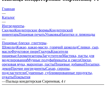
Главная
—
Каталог
—
Ингредиенты
Скидки
Кондитерские формы
Кондитерский
инвентарь
Пищевая печать
Упаковка
Напитки и лимонады
—
Пищевые блески, глиттеры
Шоколад
Какао, какао-масло, горячий шоколад
Сливки, сыр,
масло
Фруктовое пюре
Глазурь
Красители
пищевые
Ароматизаторы
Загустители
Мастика, пасты для
моделирования
Мучные полуфабрикаты и смеси
Орехи,
ореховая мука, марципан, пасты
Пищевые добавки
Посыпки,
декор
Прочие ингредиенты
Сахар, сиропы,
подсластители
Сушенные, сублимированные продукты,
цукаты
Покрытия
—
Пыльца кондитерская Сиреневая, 4 г