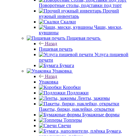
Поворотные столы, подставки под торт
Прочий
нужный инвентарь
Скалки
Чаши, миски,
кувшины
Пищевая печать
Назад
Пищевая печать
Услуга пищевой
печати
Бумага
Упаковка
Назад
Упаковка
Коробки
Подложки
Ленты, зажимы
Пакеты, бирки, наклейки, открытки
Бумажные формы
Топперы
Свечи
Бумага,