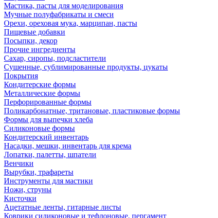
Мастика, пасты для моделирования
Мучные полуфабрикаты и смеси
Орехи, ореховая мука, марципан, пасты
Пищевые добавки
Посыпки, декор
Прочие ингредиенты
Сахар, сиропы, подсластители
Сушенные, сублимированные продукты, цукаты
Покрытия
Кондитерские формы
Металлические формы
Перфорированные формы
Поликарбонатные, тритановые, пластиковые формы
Формы для выпечки хлеба
Силиконовые формы
Кондитерский инвентарь
Насадки, мешки, инвентарь для крема
Лопатки, палетты, шпатели
Венчики
Вырубки, трафареты
Инструменты для мастики
Ножи, струны
Кисточки
Ацетатные ленты, гитарные листы
Коврики силиконовые и тефлоновые, пергамент