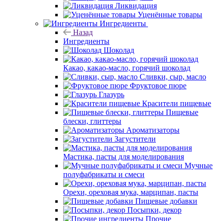
Ликвидация
Уценённые товары
Ингредиенты
Назад
Ингредиенты
Шоколад
Какао, какао-масло, горячий шоколад
Сливки, сыр, масло
Фруктовое пюре
Глазурь
Красители пищевые
Пищевые
блески, глиттеры
Ароматизаторы
Загустители
Мастика, пасты для моделирования
Мучные
полуфабрикаты и смеси
Орехи, ореховая мука, марципан, пасты
Пищевые добавки
Посыпки, декор
Прочие