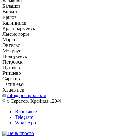
Балаково
Балашов
Вольск
Ершов
Калининск
Красноармейск
Лысые горы
Маркс
Энгельс
Мокроус
Новоузенск
Петровск
Пугачев
Ртищево
Саратов
Татищево
Хвалынск
info@pechprosto.ru
г. Саратов, Крайняя 129/4
Вконтакте
Telegram
WhatsApp