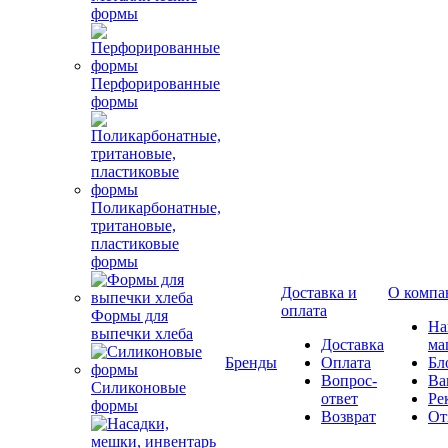
формы
Перфорированные
формы
Поликарбонатные,
тритановые,
пластиковые
формы
Доставка и
О компа
оплата
Формы для
Н
выпечки хлеба
Доставка
ма
Бренды
Оплата
Бл
Вопрос-
Ва
Силиконовые
ответ
Ре
формы
Возврат
От