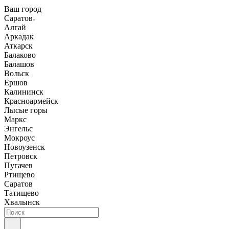
Ваш город
Саратов
Алгай
Аркадак
Аткарск
Балаково
Балашов
Вольск
Ершов
Калининск
Красноармейск
Лысые горы
Маркс
Энгельс
Мокроус
Новоузенск
Петровск
Пугачев
Ртищево
Саратов
Татищево
Хвалынск