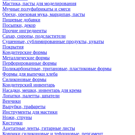
Мастика, пасты для моделирования
Мучные полуфабрикаты и смеси
Орехи, ореховая мука, марципан, пасты
Пищевые добавки
Посыпки, декор
Прочие ингредиенты
Сахар, сиропы, подсластители
Сушенные, сублимированные продукты, цукаты
Покрытия
Кондитерские формы
Металлические формы
Перфорированные формы
Поликарбонатные, тритановые, пластиковые формы
Формы для выпечки хлеба
Силиконовые формы
Кондитерский инвентарь
Насадки, мешки, инвентарь для крема
Лопатки, палетты, шпатели
Венчики
Вырубки, трафареты
Инструменты для мастики
Ножи, струны
Кисточки
Ацетатные ленты, гитарные листы
Коврики силиконовые и тефлоновые, пергамент