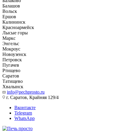
Балаково
Балашов
Вольск
Ершов
Калининск
Красноармейск
Лысые горы
Маркс
Энгельс
Мокроус
Новоузенск
Петровск
Пугачев
Ртищево
Саратов
Татищево
Хвалынск
info@pechprosto.ru
г. Саратов, Крайняя 129/4
Вконтакте
Telegram
WhatsApp