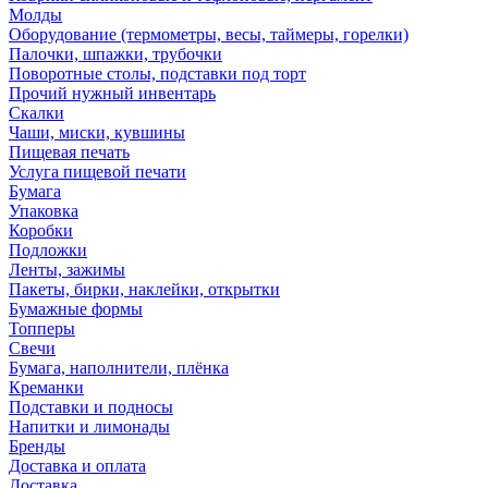
Молды
Оборудование (термометры, весы, таймеры, горелки)
Палочки, шпажки, трубочки
Поворотные столы, подставки под торт
Прочий нужный инвентарь
Скалки
Чаши, миски, кувшины
Пищевая печать
Услуга пищевой печати
Бумага
Упаковка
Коробки
Подложки
Ленты, зажимы
Пакеты, бирки, наклейки, открытки
Бумажные формы
Топперы
Свечи
Бумага, наполнители, плёнка
Креманки
Подставки и подносы
Напитки и лимонады
Бренды
Доставка и оплата
Доставка