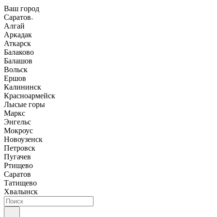
Ваш город
Саратов
Алгай
Аркадак
Аткарск
Балаково
Балашов
Вольск
Ершов
Калининск
Красноармейск
Лысые горы
Маркс
Энгельс
Мокроус
Новоузенск
Петровск
Пугачев
Ртищево
Саратов
Татищево
Хвалынск