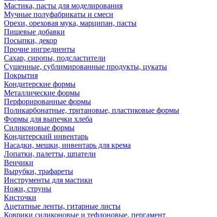
Мастика, пасты для моделирования
Мучные полуфабрикаты и смеси
Орехи, ореховая мука, марципан, пасты
Пищевые добавки
Посыпки, декор
Прочие ингредиенты
Сахар, сиропы, подсластители
Сушенные, сублимированные продукты, цукаты
Покрытия
Кондитерские формы
Металлические формы
Перфорированные формы
Поликарбонатные, тритановые, пластиковые формы
Формы для выпечки хлеба
Силиконовые формы
Кондитерский инвентарь
Насадки, мешки, инвентарь для крема
Лопатки, палетты, шпатели
Венчики
Вырубки, трафареты
Инструменты для мастики
Ножи, струны
Кисточки
Ацетатные ленты, гитарные листы
Коврики силиконовые и тефлоновые, пергамент