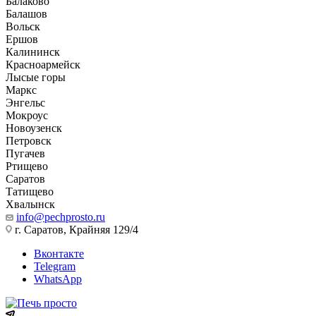
Балаково
Балашов
Вольск
Ершов
Калининск
Красноармейск
Лысые горы
Маркс
Энгельс
Мокроус
Новоузенск
Петровск
Пугачев
Ртищево
Саратов
Татищево
Хвалынск
info@pechprosto.ru
г. Саратов, Крайняя 129/4
Вконтакте
Telegram
WhatsApp