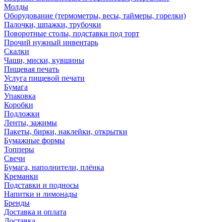
Молды
Оборудование (термометры, весы, таймеры, горелки)
Палочки, шпажки, трубочки
Поворотные столы, подставки под торт
Прочий нужный инвентарь
Скалки
Чаши, миски, кувшины
Пищевая печать
Услуга пищевой печати
Бумага
Упаковка
Коробки
Подложки
Ленты, зажимы
Пакеты, бирки, наклейки, открытки
Бумажные формы
Топперы
Свечи
Бумага, наполнители, плёнка
Креманки
Подставки и подносы
Напитки и лимонады
Бренды
Доставка и оплата
Доставка