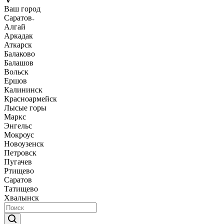
Ваш город
Саратов
Алгай
Аркадак
Аткарск
Балаково
Балашов
Вольск
Ершов
Калининск
Красноармейск
Лысые горы
Маркс
Энгельс
Мокроус
Новоузенск
Петровск
Пугачев
Ртищево
Саратов
Татищево
Хвалынск