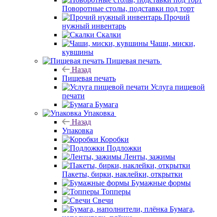
Поворотные столы, подставки под торт
Прочий
нужный инвентарь
Скалки
Чаши, миски,
кувшины
Пищевая печать
Назад
Пищевая печать
Услуга пищевой
печати
Бумага
Упаковка
Назад
Упаковка
Коробки
Подложки
Ленты, зажимы
Пакеты, бирки, наклейки, открытки
Бумажные формы
Топперы
Свечи
Бумага,