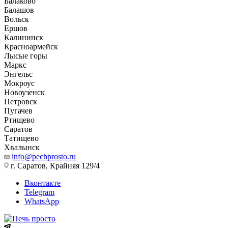
Балаково
Балашов
Вольск
Ершов
Калининск
Красноармейск
Лысые горы
Маркс
Энгельс
Мокроус
Новоузенск
Петровск
Пугачев
Ртищево
Саратов
Татищево
Хвалынск
info@pechprosto.ru
г. Саратов, Крайняя 129/4
Вконтакте
Telegram
WhatsApp