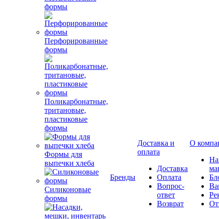
формы
Перфорированные
формы
Поликарбонатные,
тритановые,
пластиковые
формы
Доставка и
О компа
оплата
Формы для
Н
выпечки хлеба
Доставка
ма
Бренды
Оплата
Бл
Вопрос-
Ва
Силиконовые
ответ
Ре
формы
Возврат
От