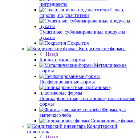
ингредиенты
Сахар,
сиропы, подсластители
Сушенные, сублимированные продукты,
цукаты
Покрытия
Кондитерские формы
Назад
Кондитерские формы
Металлические
формы
Перфорированные формы
Поликарбонатные, тритановые, пластиковые
формы
Формы для
выпечки хлеба
Силиконовые формы
Кондитерский
инвентарь
Назад