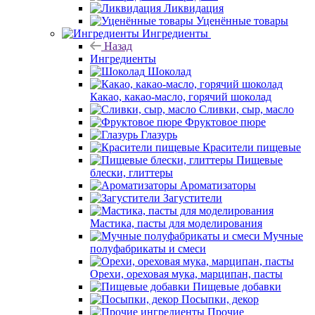
Ликвидация
Уценённые товары
Ингредиенты
Назад
Ингредиенты
Шоколад
Какао, какао-масло, горячий шоколад
Сливки, сыр, масло
Фруктовое пюре
Глазурь
Красители пищевые
Пищевые
блески, глиттеры
Ароматизаторы
Загустители
Мастика, пасты для моделирования
Мучные
полуфабрикаты и смеси
Орехи, ореховая мука, марципан, пасты
Пищевые добавки
Посыпки, декор
Прочие