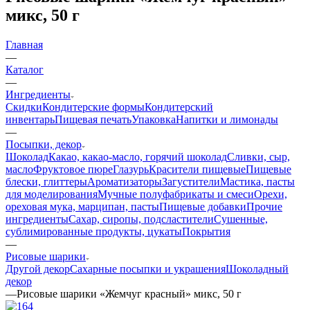
микс, 50 г
Главная
—
Каталог
—
Ингредиенты
Скидки
Кондитерские формы
Кондитерский
инвентарь
Пищевая печать
Упаковка
Напитки и лимонады
—
Посыпки, декор
Шоколад
Какао, какао-масло, горячий шоколад
Сливки, сыр,
масло
Фруктовое пюре
Глазурь
Красители пищевые
Пищевые
блески, глиттеры
Ароматизаторы
Загустители
Мастика, пасты
для моделирования
Мучные полуфабрикаты и смеси
Орехи,
ореховая мука, марципан, пасты
Пищевые добавки
Прочие
ингредиенты
Сахар, сиропы, подсластители
Сушенные,
сублимированные продукты, цукаты
Покрытия
—
Рисовые шарики
Другой декор
Сахарные посыпки и украшения
Шоколадный
декор
—
Рисовые шарики «Жемчуг красный» микс, 50 г