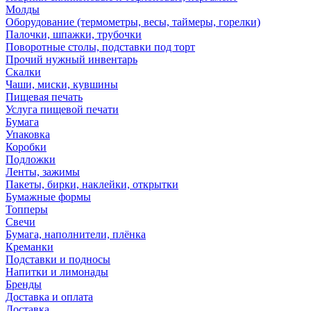
Молды
Оборудование (термометры, весы, таймеры, горелки)
Палочки, шпажки, трубочки
Поворотные столы, подставки под торт
Прочий нужный инвентарь
Скалки
Чаши, миски, кувшины
Пищевая печать
Услуга пищевой печати
Бумага
Упаковка
Коробки
Подложки
Ленты, зажимы
Пакеты, бирки, наклейки, открытки
Бумажные формы
Топперы
Свечи
Бумага, наполнители, плёнка
Креманки
Подставки и подносы
Напитки и лимонады
Бренды
Доставка и оплата
Доставка