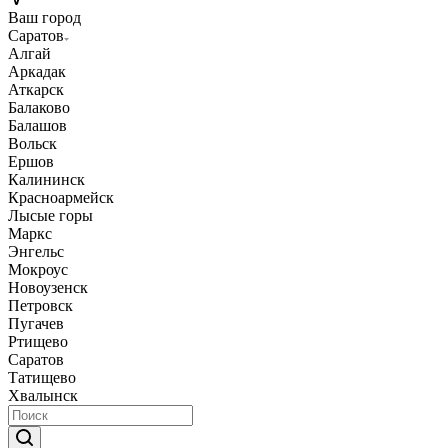
Ваш город
Саратов
Алгай
Аркадак
Аткарск
Балаково
Балашов
Вольск
Ершов
Калининск
Красноармейск
Лысые горы
Маркс
Энгельс
Мокроус
Новоузенск
Петровск
Пугачев
Ртищево
Саратов
Татищево
Хвалынск