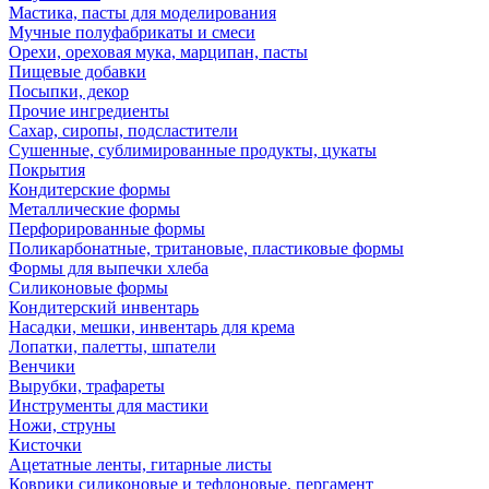
Мастика, пасты для моделирования
Мучные полуфабрикаты и смеси
Орехи, ореховая мука, марципан, пасты
Пищевые добавки
Посыпки, декор
Прочие ингредиенты
Сахар, сиропы, подсластители
Сушенные, сублимированные продукты, цукаты
Покрытия
Кондитерские формы
Металлические формы
Перфорированные формы
Поликарбонатные, тритановые, пластиковые формы
Формы для выпечки хлеба
Силиконовые формы
Кондитерский инвентарь
Насадки, мешки, инвентарь для крема
Лопатки, палетты, шпатели
Венчики
Вырубки, трафареты
Инструменты для мастики
Ножи, струны
Кисточки
Ацетатные ленты, гитарные листы
Коврики силиконовые и тефлоновые, пергамент