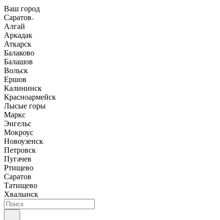
Ваш город
Саратов
Алгай
Аркадак
Аткарск
Балаково
Балашов
Вольск
Ершов
Калининск
Красноармейск
Лысые горы
Маркс
Энгельс
Мокроус
Новоузенск
Петровск
Пугачев
Ртищево
Саратов
Татищево
Хвалынск