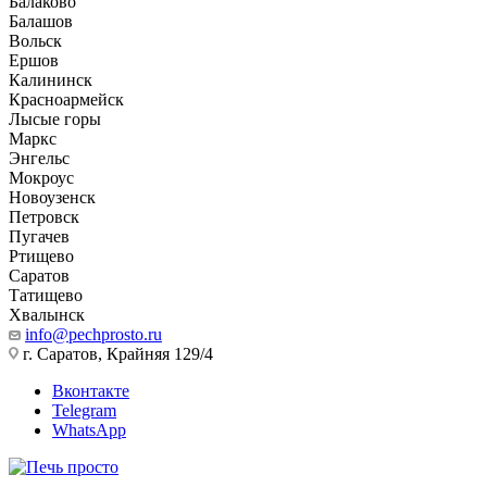
Балаково
Балашов
Вольск
Ершов
Калининск
Красноармейск
Лысые горы
Маркс
Энгельс
Мокроус
Новоузенск
Петровск
Пугачев
Ртищево
Саратов
Татищево
Хвалынск
info@pechprosto.ru
г. Саратов, Крайняя 129/4
Вконтакте
Telegram
WhatsApp