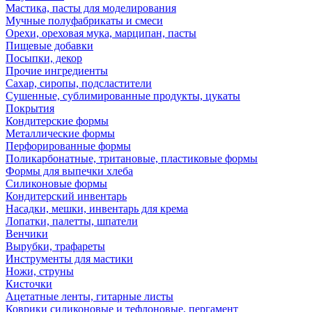
Мастика, пасты для моделирования
Мучные полуфабрикаты и смеси
Орехи, ореховая мука, марципан, пасты
Пищевые добавки
Посыпки, декор
Прочие ингредиенты
Сахар, сиропы, подсластители
Сушенные, сублимированные продукты, цукаты
Покрытия
Кондитерские формы
Металлические формы
Перфорированные формы
Поликарбонатные, тритановые, пластиковые формы
Формы для выпечки хлеба
Силиконовые формы
Кондитерский инвентарь
Насадки, мешки, инвентарь для крема
Лопатки, палетты, шпатели
Венчики
Вырубки, трафареты
Инструменты для мастики
Ножи, струны
Кисточки
Ацетатные ленты, гитарные листы
Коврики силиконовые и тефлоновые, пергамент