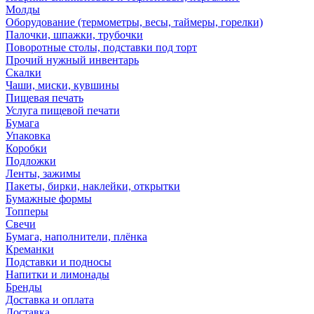
Молды
Оборудование (термометры, весы, таймеры, горелки)
Палочки, шпажки, трубочки
Поворотные столы, подставки под торт
Прочий нужный инвентарь
Скалки
Чаши, миски, кувшины
Пищевая печать
Услуга пищевой печати
Бумага
Упаковка
Коробки
Подложки
Ленты, зажимы
Пакеты, бирки, наклейки, открытки
Бумажные формы
Топперы
Свечи
Бумага, наполнители, плёнка
Креманки
Подставки и подносы
Напитки и лимонады
Бренды
Доставка и оплата
Доставка