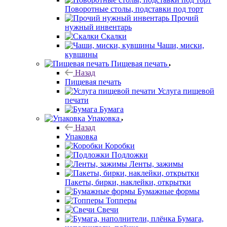
Поворотные столы, подставки под торт
Прочий
нужный инвентарь
Скалки
Чаши, миски,
кувшины
Пищевая печать
Назад
Пищевая печать
Услуга пищевой
печати
Бумага
Упаковка
Назад
Упаковка
Коробки
Подложки
Ленты, зажимы
Пакеты, бирки, наклейки, открытки
Бумажные формы
Топперы
Свечи
Бумага,