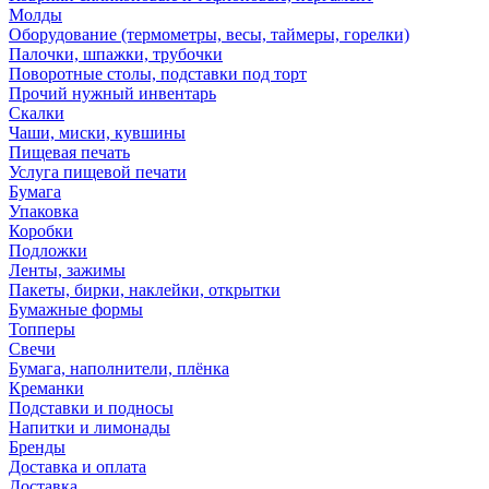
Молды
Оборудование (термометры, весы, таймеры, горелки)
Палочки, шпажки, трубочки
Поворотные столы, подставки под торт
Прочий нужный инвентарь
Скалки
Чаши, миски, кувшины
Пищевая печать
Услуга пищевой печати
Бумага
Упаковка
Коробки
Подложки
Ленты, зажимы
Пакеты, бирки, наклейки, открытки
Бумажные формы
Топперы
Свечи
Бумага, наполнители, плёнка
Креманки
Подставки и подносы
Напитки и лимонады
Бренды
Доставка и оплата
Доставка