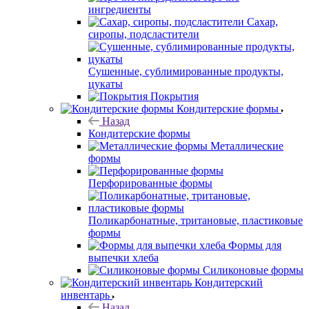
ингредиенты
Сахар,
сиропы, подсластители
Сушенные, сублимированные продукты,
цукаты
Покрытия
Кондитерские формы
Назад
Кондитерские формы
Металлические
формы
Перфорированные формы
Поликарбонатные, тритановые, пластиковые
формы
Формы для
выпечки хлеба
Силиконовые формы
Кондитерский
инвентарь
Назад