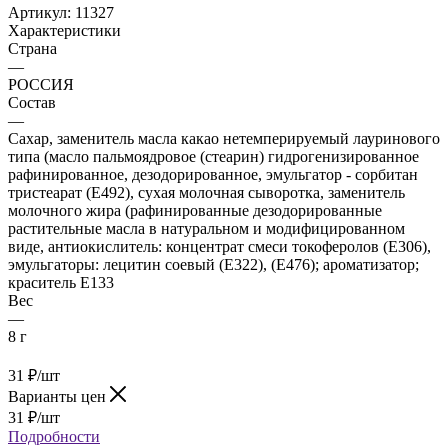
Артикул:
11327
Характеристики
Страна
—
РОССИЯ
Состав
—
Сахар, заменитель масла какао нетемперируемый лауринового
типа (масло пальмоядровое (стеарин) гидрогенизированное
рафинированное, дезодорированное, эмульгатор - сорбитан
тристеарат (Е492), сухая молочная сыворотка, заменитель
молочного жира (рафинированные дезодорированные
растительные масла в натуральном и модифицированном
виде, антиокислитель: концентрат смеси токоферолов (Е306),
эмульгаторы: лецитин соевый (Е322), (Е476); ароматизатор;
краситель Е133
Вес
—
8 г
31
₽
/шт
Варианты цен
31
₽
/шт
Подробности