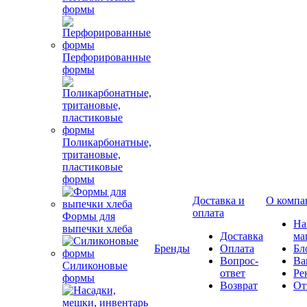
формы
Перфорированные
формы
Поликарбонатные,
тритановые,
пластиковые
формы
Доставка и
О компа
оплата
Формы для
Н
выпечки хлеба
Доставка
ма
Бренды
Оплата
Бл
Вопрос-
Ва
Силиконовые
ответ
Ре
формы
Возврат
От