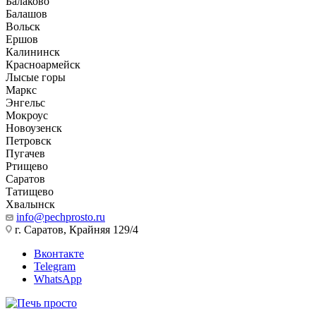
Балаково
Балашов
Вольск
Ершов
Калининск
Красноармейск
Лысые горы
Маркс
Энгельс
Мокроус
Новоузенск
Петровск
Пугачев
Ртищево
Саратов
Татищево
Хвалынск
info@pechprosto.ru
г. Саратов, Крайняя 129/4
Вконтакте
Telegram
WhatsApp