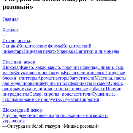
розовый»
Главная
—
Каталог
—
Ингредиенты
Скидки
Кондитерские формы
Кондитерский
инвентарь
Пищевая печать
Упаковка
Напитки и лимонады
—
Посыпки, декор
Шоколад
Какао, какао-масло, горячий шоколад
Сливки, сыр,
масло
Фруктовое пюре
Глазурь
Красители пищевые
Пищевые
блески, глиттеры
Ароматизаторы
Загустители
Мастика, пасты
для моделирования
Мучные полуфабрикаты и смеси
Орехи,
ореховая мука, марципан, пасты
Пищевые добавки
Прочие
ингредиенты
Сахар, сиропы, подсластители
Сушенные,
сублимированные продукты, цукаты
Покрытия
—
Шоколадный декор
Другой декор
Рисовые шарики
Сахарные посыпки и
украшения
—
Фигурка из белой глазури «Мишка розовый»