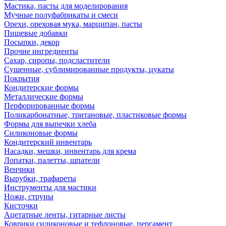
Мастика, пасты для моделирования
Мучные полуфабрикаты и смеси
Орехи, ореховая мука, марципан, пасты
Пищевые добавки
Посыпки, декор
Прочие ингредиенты
Сахар, сиропы, подсластители
Сушенные, сублимированные продукты, цукаты
Покрытия
Кондитерские формы
Металлические формы
Перфорированные формы
Поликарбонатные, тритановые, пластиковые формы
Формы для выпечки хлеба
Силиконовые формы
Кондитерский инвентарь
Насадки, мешки, инвентарь для крема
Лопатки, палетты, шпатели
Венчики
Вырубки, трафареты
Инструменты для мастики
Ножи, струны
Кисточки
Ацетатные ленты, гитарные листы
Коврики силиконовые и тефлоновые, пергамент