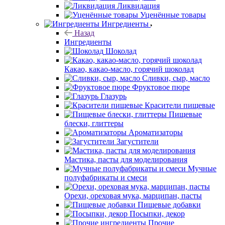
Ликвидация
Уценённые товары
Ингредиенты
Назад
Ингредиенты
Шоколад
Какао, какао-масло, горячий шоколад
Сливки, сыр, масло
Фруктовое пюре
Глазурь
Красители пищевые
Пищевые
блески, глиттеры
Ароматизаторы
Загустители
Мастика, пасты для моделирования
Мучные
полуфабрикаты и смеси
Орехи, ореховая мука, марципан, пасты
Пищевые добавки
Посыпки, декор
Прочие