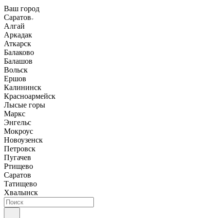
Ваш город
Саратов
Алгай
Аркадак
Аткарск
Балаково
Балашов
Вольск
Ершов
Калининск
Красноармейск
Лысые горы
Маркс
Энгельс
Мокроус
Новоузенск
Петровск
Пугачев
Ртищево
Саратов
Татищево
Хвалынск