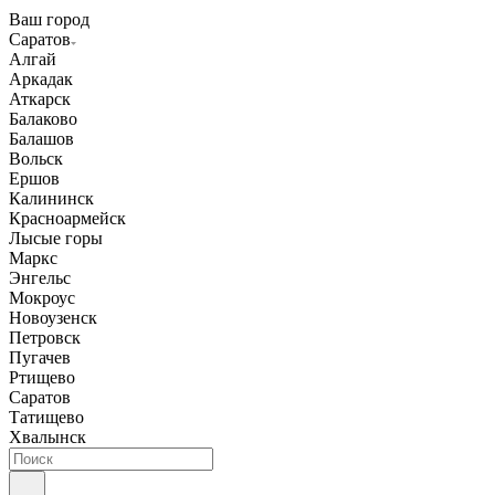
Ваш город
Саратов
Алгай
Аркадак
Аткарск
Балаково
Балашов
Вольск
Ершов
Калининск
Красноармейск
Лысые горы
Маркс
Энгельс
Мокроус
Новоузенск
Петровск
Пугачев
Ртищево
Саратов
Татищево
Хвалынск