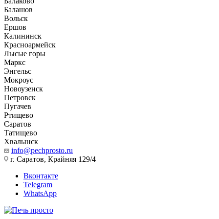
Балаково
Балашов
Вольск
Ершов
Калининск
Красноармейск
Лысые горы
Маркс
Энгельс
Мокроус
Новоузенск
Петровск
Пугачев
Ртищево
Саратов
Татищево
Хвалынск
info@pechprosto.ru
г. Саратов, Крайняя 129/4
Вконтакте
Telegram
WhatsApp