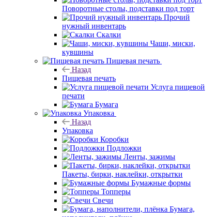
Поворотные столы, подставки под торт
Прочий
нужный инвентарь
Скалки
Чаши, миски,
кувшины
Пищевая печать
Назад
Пищевая печать
Услуга пищевой
печати
Бумага
Упаковка
Назад
Упаковка
Коробки
Подложки
Ленты, зажимы
Пакеты, бирки, наклейки, открытки
Бумажные формы
Топперы
Свечи
Бумага,