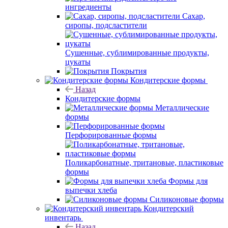
ингредиенты
Сахар,
сиропы, подсластители
Сушенные, сублимированные продукты,
цукаты
Покрытия
Кондитерские формы
Назад
Кондитерские формы
Металлические
формы
Перфорированные формы
Поликарбонатные, тритановые, пластиковые
формы
Формы для
выпечки хлеба
Силиконовые формы
Кондитерский
инвентарь
Назад