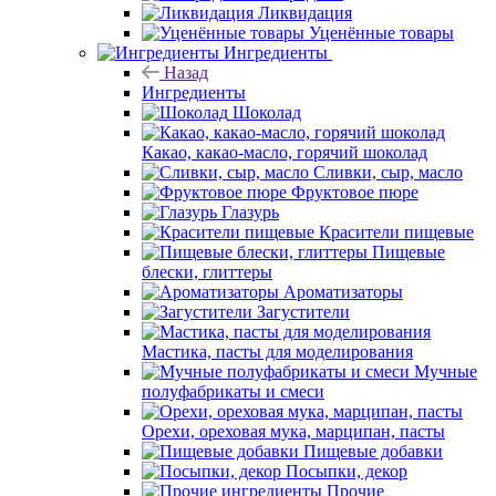
Ликвидация
Уценённые товары
Ингредиенты
Назад
Ингредиенты
Шоколад
Какао, какао-масло, горячий шоколад
Сливки, сыр, масло
Фруктовое пюре
Глазурь
Красители пищевые
Пищевые
блески, глиттеры
Ароматизаторы
Загустители
Мастика, пасты для моделирования
Мучные
полуфабрикаты и смеси
Орехи, ореховая мука, марципан, пасты
Пищевые добавки
Посыпки, декор
Прочие