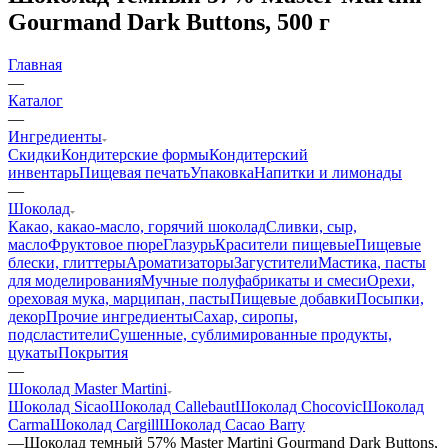
Gourmand Dark Buttons, 500 г
Главная
—
Каталог
—
Ингредиенты
Скидки
Кондитерские формы
Кондитерский
инвентарь
Пищевая печать
Упаковка
Напитки и лимонады
—
Шоколад
Какао, какао-масло, горячий шоколад
Сливки, сыр,
масло
Фруктовое пюре
Глазурь
Красители пищевые
Пищевые
блески, глиттеры
Ароматизаторы
Загустители
Мастика, пасты
для моделирования
Мучные полуфабрикаты и смеси
Орехи,
ореховая мука, марципан, пасты
Пищевые добавки
Посыпки,
декор
Прочие ингредиенты
Сахар, сиропы,
подсластители
Сушенные, сублимированные продукты,
цукаты
Покрытия
—
Шоколад Master Martini
Шоколад Sicao
Шоколад Callebaut
Шоколад Chocovic
Шоколад
Carma
Шоколад Cargill
Шоколад Cacao Barry
—
Шоколад темный 57% Master Martini Gourmand Dark Buttons,