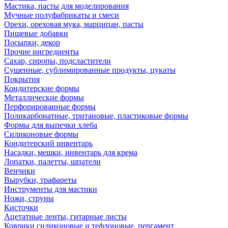
Мастика, пасты для моделирования
Мучные полуфабрикаты и смеси
Орехи, ореховая мука, марципан, пасты
Пищевые добавки
Посыпки, декор
Прочие ингредиенты
Сахар, сиропы, подсластители
Сушенные, сублимированные продукты, цукаты
Покрытия
Кондитерские формы
Металлические формы
Перфорированные формы
Поликарбонатные, тритановые, пластиковые формы
Формы для выпечки хлеба
Силиконовые формы
Кондитерский инвентарь
Насадки, мешки, инвентарь для крема
Лопатки, палетты, шпатели
Венчики
Вырубки, трафареты
Инструменты для мастики
Ножи, струны
Кисточки
Ацетатные ленты, гитарные листы
Коврики силиконовые и тефлоновые, пергамент