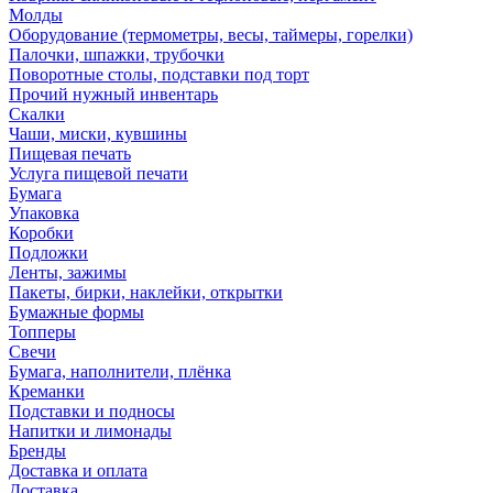
Молды
Оборудование (термометры, весы, таймеры, горелки)
Палочки, шпажки, трубочки
Поворотные столы, подставки под торт
Прочий нужный инвентарь
Скалки
Чаши, миски, кувшины
Пищевая печать
Услуга пищевой печати
Бумага
Упаковка
Коробки
Подложки
Ленты, зажимы
Пакеты, бирки, наклейки, открытки
Бумажные формы
Топперы
Свечи
Бумага, наполнители, плёнка
Креманки
Подставки и подносы
Напитки и лимонады
Бренды
Доставка и оплата
Доставка