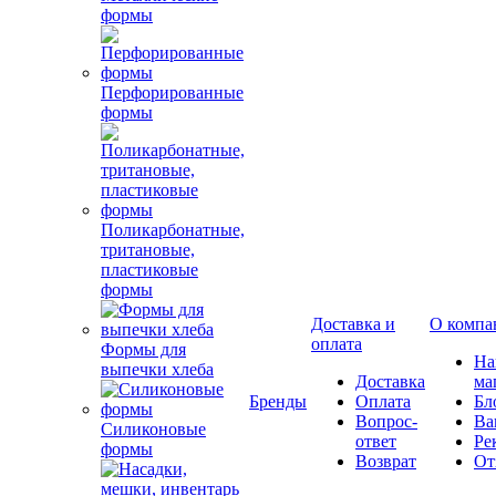
формы
Перфорированные
формы
Поликарбонатные,
тритановые,
пластиковые
формы
Доставка и
О компа
оплата
Формы для
Н
выпечки хлеба
Доставка
ма
Бренды
Оплата
Бл
Вопрос-
Ва
Силиконовые
ответ
Ре
формы
Возврат
От