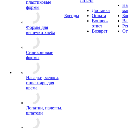
оплата
пластиковые
Н
формы
Доставка
ма
Бренды
Оплата
Бл
Вопрос-
Ва
ответ
Ре
Формы для
Возврат
От
выпечки хлеба
Силиконовые
формы
Насадки, мешки,
инвентарь для
крема
Лопатки, палетты,
шпатели