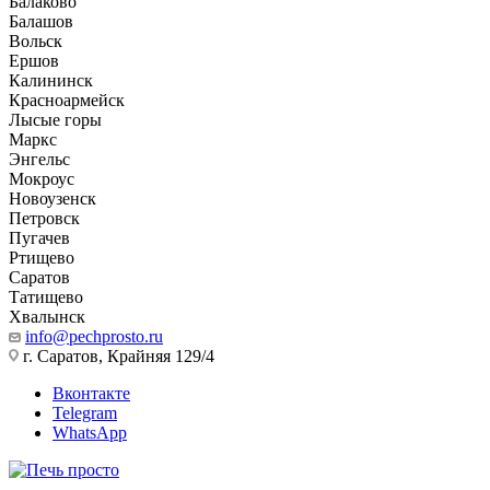
Балаково
Балашов
Вольск
Ершов
Калининск
Красноармейск
Лысые горы
Маркс
Энгельс
Мокроус
Новоузенск
Петровск
Пугачев
Ртищево
Саратов
Татищево
Хвалынск
info@pechprosto.ru
г. Саратов, Крайняя 129/4
Вконтакте
Telegram
WhatsApp