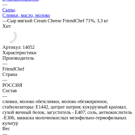
—
Сыры
Сливки, масло, молоко
—
Сыр мягкий Cream Cheese FriendChef 71%, 3,3 кг
Хит
Артикул:
14052
Характеристики
Производитель
—
FriendChef
Страна
—
РОССИЯ
Состав
—
сливки, молоко обезсливки, молоко обезжиренное,
стабилизаторы: Е1442, цитрат натрия; кукурузный крахмал,
сухой яичный белок, загуститель - Е407; соль, антиокислитель
-Е306, закваска молочнокислых мезофильно-термофильных
культур
Вес
—