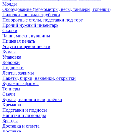
Молды
Оборудование (термометры, весы, таймеры, горелки)
Палочки, шпажки, трубочки
Поворотные столы, подставки под торт
Прочий нужный инвентарь
Скалки
Чаши, миски, кувшины
Пищевая печать
Услуга пищевой печати
Бумага
Упаковка
Коробки
Подложки
Ленты, зажимы
Пакеты, бирки, наклейки, открытки
Бумажные формы
Топперы
Свечи
Бумага, наполнители, плёнка
Креманки
Подставки и подносы
Напитки и лимонады
Бренды
Доставка и оплата
Доставка