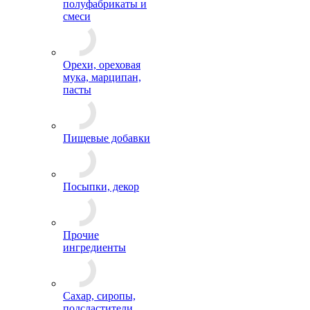
полуфабрикаты и
смеси
Орехи, ореховая
мука, марципан,
пасты
Пищевые добавки
Посыпки, декор
Прочие
ингредиенты
Сахар, сиропы,
подсластители