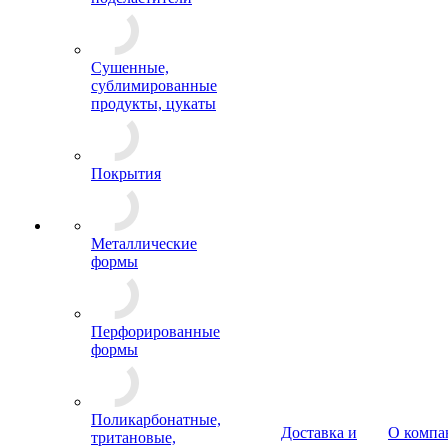
Сушенные,
сублимированные
продукты, цукаты
Покрытия
Металлические
формы
Перфорированные
формы
Поликарбонатные,
Доставка и
О компа
тритановые,