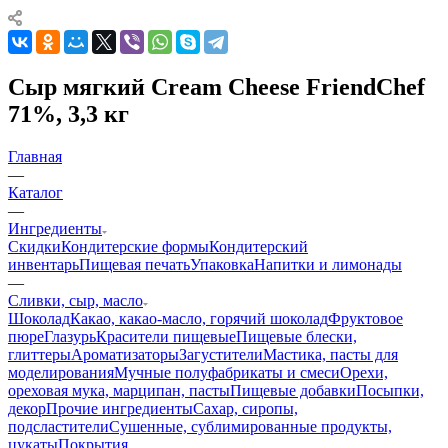
Сыр мягкий Cream Cheese FriendChef
71%, 3,3 кг
Главная
—
Каталог
—
Ингредиенты
Скидки
Кондитерские формы
Кондитерский
инвентарь
Пищевая печать
Упаковка
Напитки и лимонады
—
Сливки, сыр, масло
Шоколад
Какао, какао-масло, горячий шоколад
Фруктовое
пюре
Глазурь
Красители пищевые
Пищевые блески,
глиттеры
Ароматизаторы
Загустители
Мастика, пасты для
моделирования
Мучные полуфабрикаты и смеси
Орехи,
ореховая мука, марципан, пасты
Пищевые добавки
Посыпки,
декор
Прочие ингредиенты
Сахар, сиропы,
подсластители
Сушенные, сублимированные продукты,
цукаты
Покрытия