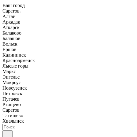
Ваш город
Саратов
Алгай
Аркадак
Аткарск
Балаково
Балашов
Вольск
Ершов
Калининск
Красноармейск
Лысые горы
Маркс
Энгельс
Мокроус
Новоузенск
Петровск
Пугачев
Ртищево
Саратов
Татищево
Хвалынск