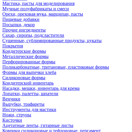
Мастика, пасты для моделирования
Мучные полуфабрикаты и смеси
Орехи, ореховая мука, марципан, пасты
Пищевые добавки
Посыпки, декор
Прочие ингредиенты
Сахар, сиропы, подсластители
Сушенные, сублимированные продукты, цукаты
Покрытия
Кондитерские формы
Металлические формы
Перфорированные формы
Поликарбонатные, тритановые, пластиковые формы
Формы для выпечки хлеба
Силиконовые формы
Кондитерский инвентарь
Насадки, мешки, инвентарь для крема
Лопатки, палетты, шпатели
Венчики
Вырубки, трафареты
Инструменты для мастики
Ножи, струны
Кисточки
Ацетатные ленты, гитарные листы
Коврики силиконовые и тефлоновые, пергамент