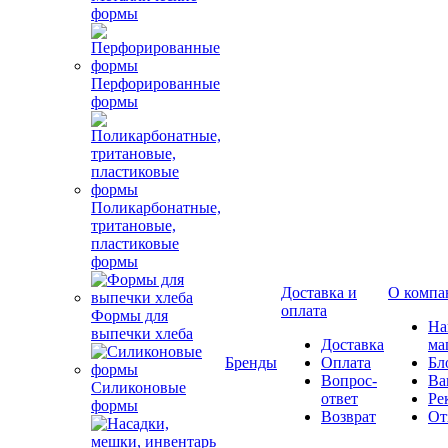
формы
Перфорированные
формы
Поликарбонатные,
тритановые,
пластиковые
формы
Доставка и
О компа
оплата
Формы для
Н
выпечки хлеба
Доставка
ма
Бренды
Оплата
Бл
Вопрос-
Ва
Силиконовые
ответ
Ре
формы
Возврат
От