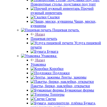
Поворотные столы, подставки под торт
Прочий
нужный инвентарь
Скалки
Чаши, миски,
кувшины
Пищевая печать
Назад
Пищевая печать
Услуга пищевой
печати
Бумага
Упаковка
Назад
Упаковка
Коробки
Подложки
Ленты, зажимы
Пакеты, бирки, наклейки, открытки
Бумажные формы
Топперы
Свечи
Бумага,