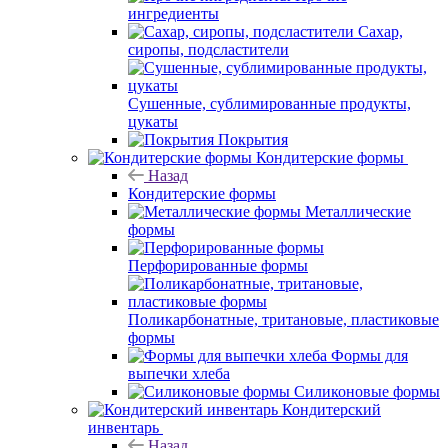
ингредиенты
Сахар,
сиропы, подсластители
Сушенные, сублимированные продукты,
цукаты
Покрытия
Кондитерские формы
Назад
Кондитерские формы
Металлические
формы
Перфорированные формы
Поликарбонатные, тритановые, пластиковые
формы
Формы для
выпечки хлеба
Силиконовые формы
Кондитерский
инвентарь
Назад