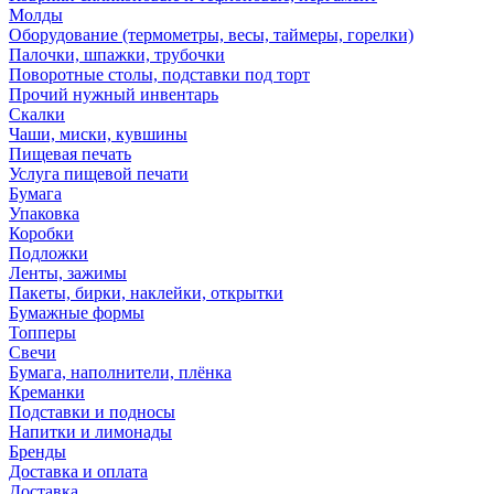
Молды
Оборудование (термометры, весы, таймеры, горелки)
Палочки, шпажки, трубочки
Поворотные столы, подставки под торт
Прочий нужный инвентарь
Скалки
Чаши, миски, кувшины
Пищевая печать
Услуга пищевой печати
Бумага
Упаковка
Коробки
Подложки
Ленты, зажимы
Пакеты, бирки, наклейки, открытки
Бумажные формы
Топперы
Свечи
Бумага, наполнители, плёнка
Креманки
Подставки и подносы
Напитки и лимонады
Бренды
Доставка и оплата
Доставка