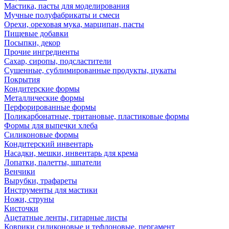
Мастика, пасты для моделирования
Мучные полуфабрикаты и смеси
Орехи, ореховая мука, марципан, пасты
Пищевые добавки
Посыпки, декор
Прочие ингредиенты
Сахар, сиропы, подсластители
Сушенные, сублимированные продукты, цукаты
Покрытия
Кондитерские формы
Металлические формы
Перфорированные формы
Поликарбонатные, тритановые, пластиковые формы
Формы для выпечки хлеба
Силиконовые формы
Кондитерский инвентарь
Насадки, мешки, инвентарь для крема
Лопатки, палетты, шпатели
Венчики
Вырубки, трафареты
Инструменты для мастики
Ножи, струны
Кисточки
Ацетатные ленты, гитарные листы
Коврики силиконовые и тефлоновые, пергамент