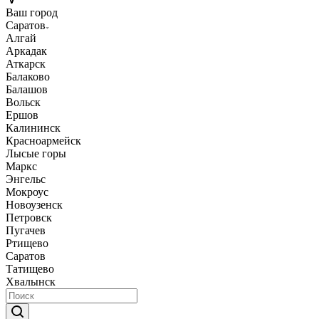
Ваш город
Саратов
Алгай
Аркадак
Аткарск
Балаково
Балашов
Вольск
Ершов
Калининск
Красноармейск
Лысые горы
Маркс
Энгельс
Мокроус
Новоузенск
Петровск
Пугачев
Ртищево
Саратов
Татищево
Хвалынск