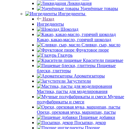
Ликвидация
Уценённые товары
Ингредиенты
Назад
Ингредиенты
Шоколад
Какао, какао-масло, горячий шоколад
Сливки, сыр, масло
Фруктовое пюре
Глазурь
Красители пищевые
Пищевые
блески, глиттеры
Ароматизаторы
Загустители
Мастика, пасты для моделирования
Мучные
полуфабрикаты и смеси
Орехи, ореховая мука, марципан, пасты
Пищевые добавки
Посыпки, декор
Прочие