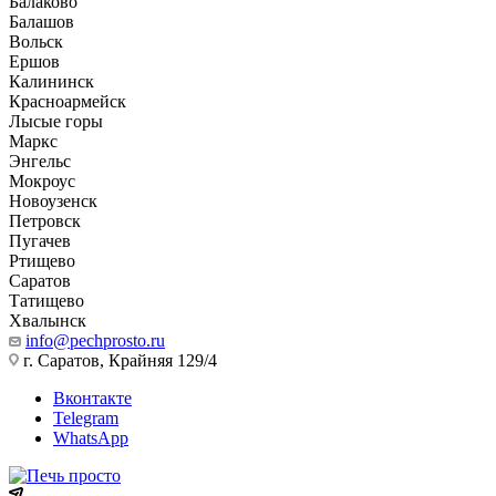
Балаково
Балашов
Вольск
Ершов
Калининск
Красноармейск
Лысые горы
Маркс
Энгельс
Мокроус
Новоузенск
Петровск
Пугачев
Ртищево
Саратов
Татищево
Хвалынск
info@pechprosto.ru
г. Саратов, Крайняя 129/4
Вконтакте
Telegram
WhatsApp