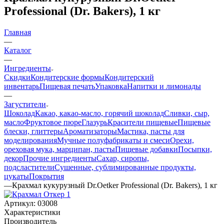
Professional (Dr. Bakers), 1 кг
Главная
—
Каталог
—
Ингредиенты
Скидки
Кондитерские формы
Кондитерский
инвентарь
Пищевая печать
Упаковка
Напитки и лимонады
—
Загустители
Шоколад
Какао, какао-масло, горячий шоколад
Сливки, сыр,
масло
Фруктовое пюре
Глазурь
Красители пищевые
Пищевые
блески, глиттеры
Ароматизаторы
Мастика, пасты для
моделирования
Мучные полуфабрикаты и смеси
Орехи,
ореховая мука, марципан, пасты
Пищевые добавки
Посыпки,
декор
Прочие ингредиенты
Сахар, сиропы,
подсластители
Сушенные, сублимированные продукты,
цукаты
Покрытия
—
Крахмал кукурузный Dr.Oetker Professional (Dr. Bakers), 1 кг
Артикул:
03008
Характеристики
Производитель