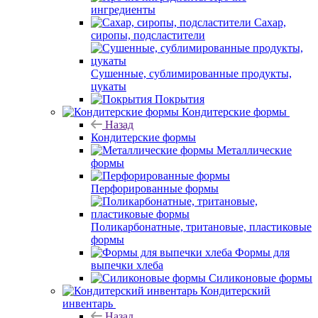
ингредиенты
Сахар,
сиропы, подсластители
Сушенные, сублимированные продукты,
цукаты
Покрытия
Кондитерские формы
Назад
Кондитерские формы
Металлические
формы
Перфорированные формы
Поликарбонатные, тритановые, пластиковые
формы
Формы для
выпечки хлеба
Силиконовые формы
Кондитерский
инвентарь
Назад