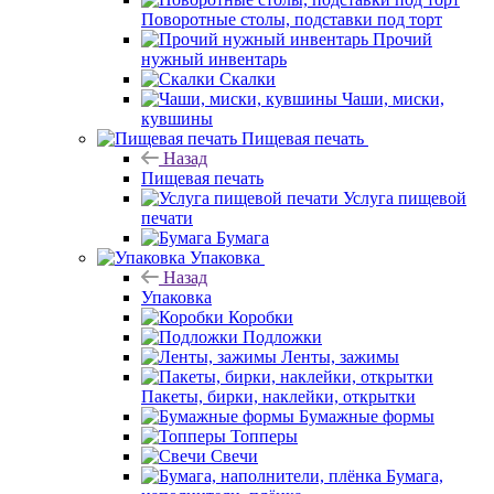
Поворотные столы, подставки под торт
Прочий
нужный инвентарь
Скалки
Чаши, миски,
кувшины
Пищевая печать
Назад
Пищевая печать
Услуга пищевой
печати
Бумага
Упаковка
Назад
Упаковка
Коробки
Подложки
Ленты, зажимы
Пакеты, бирки, наклейки, открытки
Бумажные формы
Топперы
Свечи
Бумага,