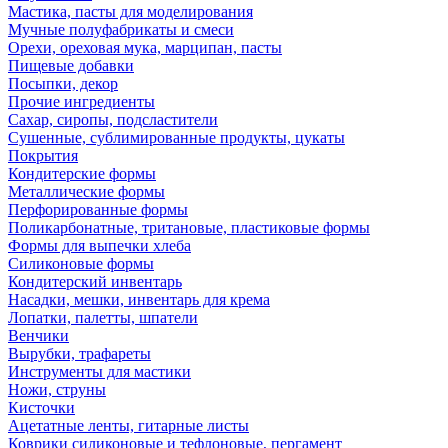
Мастика, пасты для моделирования
Мучные полуфабрикаты и смеси
Орехи, ореховая мука, марципан, пасты
Пищевые добавки
Посыпки, декор
Прочие ингредиенты
Сахар, сиропы, подсластители
Сушенные, сублимированные продукты, цукаты
Покрытия
Кондитерские формы
Металлические формы
Перфорированные формы
Поликарбонатные, тритановые, пластиковые формы
Формы для выпечки хлеба
Силиконовые формы
Кондитерский инвентарь
Насадки, мешки, инвентарь для крема
Лопатки, палетты, шпатели
Венчики
Вырубки, трафареты
Инструменты для мастики
Ножи, струны
Кисточки
Ацетатные ленты, гитарные листы
Коврики силиконовые и тефлоновые, пергамент