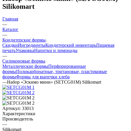
Silikomart
Главная
—
Каталог
—
Кондитерские формы
Скидки
Ингредиенты
Кондитерский инвентарь
Пищевая
печать
Упаковка
Напитки и лимонады
—
Силиконовые формы
Металлические формы
Перфорированные
формы
Поликарбонатные, тритановые, пластиковые
формы
Формы для выпечки хлеба
—
Набор «Эскимо мини» (SETCG01M) Silikomart
Артикул:
33013
Характеристики
Производитель
—
Silikomart