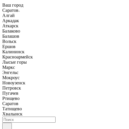
Ваш город
Саратов
Алгай
Аркадак
Аткарск
Балаково
Балашов
Вольск
Ершов
Калининск
Красноармейск
Лысые горы
Маркс
Энгельс
Мокроус
Новоузенск
Петровск
Пугачев
Ртищево
Саратов
Татищево
Хвалынск