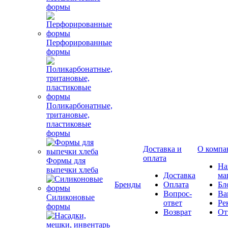
формы
Перфорированные
формы
Поликарбонатные,
тритановые,
пластиковые
формы
Доставка и
О компа
оплата
Формы для
Н
выпечки хлеба
Доставка
ма
Бренды
Оплата
Бл
Вопрос-
Ва
Силиконовые
ответ
Ре
формы
Возврат
От