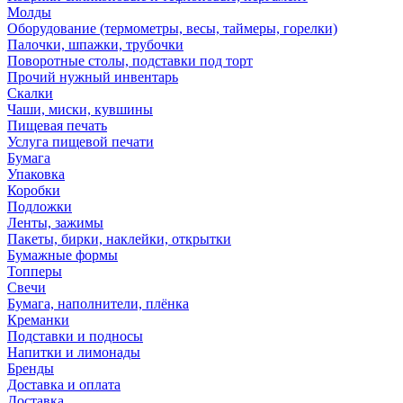
Молды
Оборудование (термометры, весы, таймеры, горелки)
Палочки, шпажки, трубочки
Поворотные столы, подставки под торт
Прочий нужный инвентарь
Скалки
Чаши, миски, кувшины
Пищевая печать
Услуга пищевой печати
Бумага
Упаковка
Коробки
Подложки
Ленты, зажимы
Пакеты, бирки, наклейки, открытки
Бумажные формы
Топперы
Свечи
Бумага, наполнители, плёнка
Креманки
Подставки и подносы
Напитки и лимонады
Бренды
Доставка и оплата
Доставка