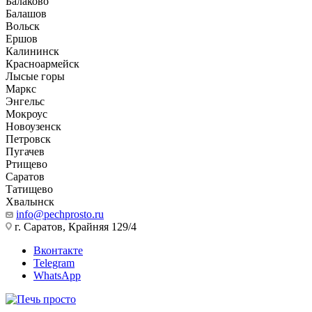
Балаково
Балашов
Вольск
Ершов
Калининск
Красноармейск
Лысые горы
Маркс
Энгельс
Мокроус
Новоузенск
Петровск
Пугачев
Ртищево
Саратов
Татищево
Хвалынск
info@pechprosto.ru
г. Саратов, Крайняя 129/4
Вконтакте
Telegram
WhatsApp