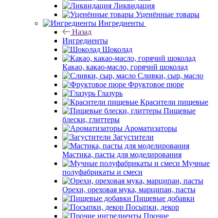
Ликвидация
Уценённые товары
Ингредиенты
Назад
Ингредиенты
Шоколад
Какао, какао-масло, горячий шоколад
Сливки, сыр, масло
Фруктовое пюре
Глазурь
Красители пищевые
Пищевые
блески, глиттеры
Ароматизаторы
Загустители
Мастика, пасты для моделирования
Мучные
полуфабрикаты и смеси
Орехи, ореховая мука, марципан, пасты
Пищевые добавки
Посыпки, декор
Прочие