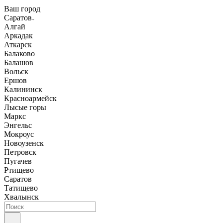
Ваш город
Саратов
Алгай
Аркадак
Аткарск
Балаково
Балашов
Вольск
Ершов
Калининск
Красноармейск
Лысые горы
Маркс
Энгельс
Мокроус
Новоузенск
Петровск
Пугачев
Ртищево
Саратов
Татищево
Хвалынск