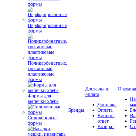
формы
Перфорированные
формы
Поликарбонатные,
тритановые,
пластиковые
формы
Доставка и
О компа
оплата
Формы для
Н
выпечки хлеба
Доставка
ма
Бренды
Оплата
Бл
Вопрос-
Ва
Силиконовые
ответ
Ре
формы
Возврат
От