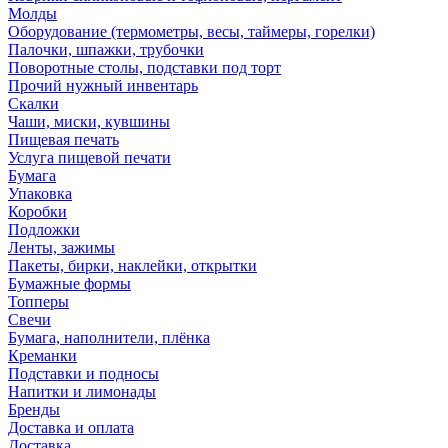
Молды
Оборудование (термометры, весы, таймеры, горелки)
Палочки, шпажки, трубочки
Поворотные столы, подставки под торт
Прочий нужный инвентарь
Скалки
Чаши, миски, кувшины
Пищевая печать
Услуга пищевой печати
Бумага
Упаковка
Коробки
Подложки
Ленты, зажимы
Пакеты, бирки, наклейки, открытки
Бумажные формы
Топперы
Свечи
Бумага, наполнители, плёнка
Креманки
Подставки и подносы
Напитки и лимонады
Бренды
Доставка и оплата
Доставка