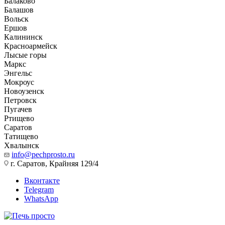
Балаково
Балашов
Вольск
Ершов
Калининск
Красноармейск
Лысые горы
Маркс
Энгельс
Мокроус
Новоузенск
Петровск
Пугачев
Ртищево
Саратов
Татищево
Хвалынск
info@pechprosto.ru
г. Саратов, Крайняя 129/4
Вконтакте
Telegram
WhatsApp