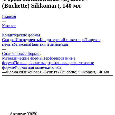
(Buchette) Silikomart, 140 мл
Главная
—
Каталог
—
Кондитерские формы
Скидки
Ингредиенты
Кондитерский инвентарь
Пищевая
печать
Упаковка
Напитки и лимонады
—
Силиконовые формы
Металлические формы
Перфорированные
формы
Поликарбонатные, тритановые, пластиковые
формы
Формы для выпечки хлеба
—
Форма силиконовая «Бушетт» (Buchette) Silikomart, 140 мл
Артикул:
33050