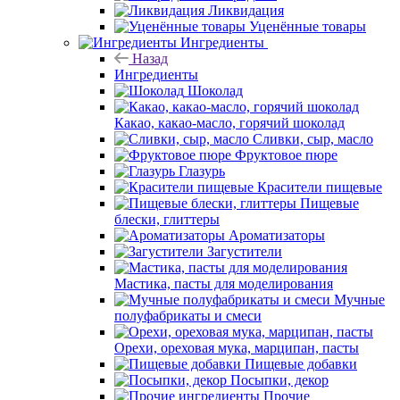
Ликвидация
Уценённые товары
Ингредиенты
Назад
Ингредиенты
Шоколад
Какао, какао-масло, горячий шоколад
Сливки, сыр, масло
Фруктовое пюре
Глазурь
Красители пищевые
Пищевые
блески, глиттеры
Ароматизаторы
Загустители
Мастика, пасты для моделирования
Мучные
полуфабрикаты и смеси
Орехи, ореховая мука, марципан, пасты
Пищевые добавки
Посыпки, декор
Прочие