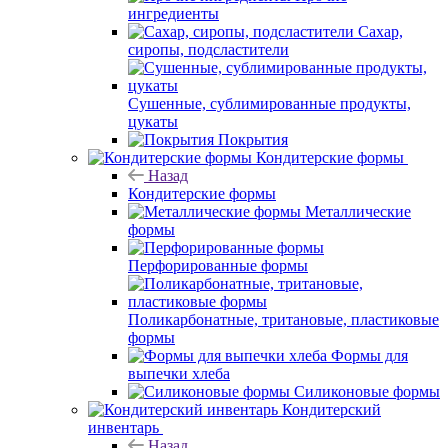
ингредиенты
Сахар,
сиропы, подсластители
Сушенные, сублимированные продукты,
цукаты
Покрытия
Кондитерские формы
Назад
Кондитерские формы
Металлические
формы
Перфорированные формы
Поликарбонатные, тритановые, пластиковые
формы
Формы для
выпечки хлеба
Силиконовые формы
Кондитерский
инвентарь
Назад