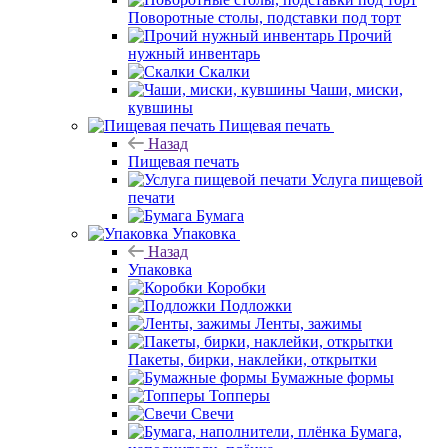
Поворотные столы, подставки под торт
Прочий
нужный инвентарь
Скалки
Чаши, миски,
кувшины
Пищевая печать
Назад
Пищевая печать
Услуга пищевой
печати
Бумага
Упаковка
Назад
Упаковка
Коробки
Подложки
Ленты, зажимы
Пакеты, бирки, наклейки, открытки
Бумажные формы
Топперы
Свечи
Бумага,