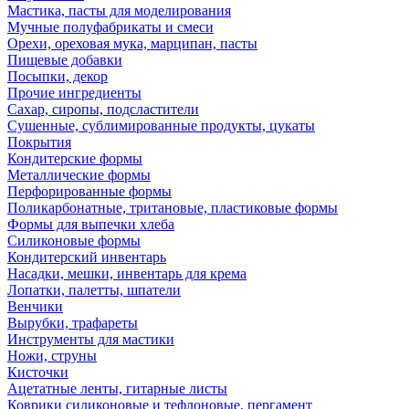
Мастика, пасты для моделирования
Мучные полуфабрикаты и смеси
Орехи, ореховая мука, марципан, пасты
Пищевые добавки
Посыпки, декор
Прочие ингредиенты
Сахар, сиропы, подсластители
Сушенные, сублимированные продукты, цукаты
Покрытия
Кондитерские формы
Металлические формы
Перфорированные формы
Поликарбонатные, тритановые, пластиковые формы
Формы для выпечки хлеба
Силиконовые формы
Кондитерский инвентарь
Насадки, мешки, инвентарь для крема
Лопатки, палетты, шпатели
Венчики
Вырубки, трафареты
Инструменты для мастики
Ножи, струны
Кисточки
Ацетатные ленты, гитарные листы
Коврики силиконовые и тефлоновые, пергамент