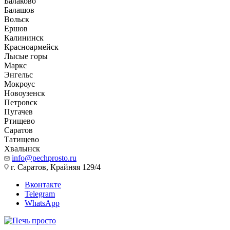
Балаково
Балашов
Вольск
Ершов
Калининск
Красноармейск
Лысые горы
Маркс
Энгельс
Мокроус
Новоузенск
Петровск
Пугачев
Ртищево
Саратов
Татищево
Хвалынск
info@pechprosto.ru
г. Саратов, Крайняя 129/4
Вконтакте
Telegram
WhatsApp