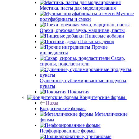
Мастика, пасты для моделирования
Мучные
полуфабрикаты и смеси
Орехи, ореховая мука, марципан, пасты
Пищевые добавки
Посыпки, декор
Прочие
ингредиенты
Сахар,
сиропы, подсластители
Сушенные, сублимированные продукты,
цукаты
Покрытия
Кондитерские формы
Назад
Кондитерские формы
Металлические
формы
Перфорированные формы