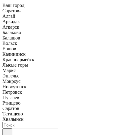
Ваш город
Саратов
Алгай
Аркадак
Аткарск
Балаково
Балашов
Вольск
Ершов
Калининск
Красноармейск
Лысые горы
Маркс
Энгельс
Мокроус
Новоузенск
Петровск
Пугачев
Ртищево
Саратов
Татищево
Хвалынск