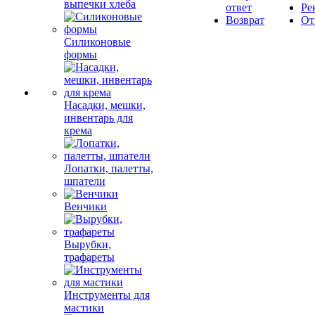
выпечки хлеба
ответ
Ре
Возврат
От
Силиконовые
формы
Насадки, мешки,
инвентарь для
крема
Лопатки, палетты,
шпатели
Венчики
Вырубки,
трафареты
Инструменты для
мастики