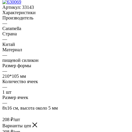
формы
Формы для выпечки хлеба
—
Форма силиконовая «Шоколадная плитка сердечки», 8х16
см
Артикул:
33143
Характеристики
Производитель
—
Caramella
Страна
—
Китай
Материал
—
пищевой силикон
Размер формы
—
210*105 мм
Количество ячеек
—
1 шт
Размер ячеек
—
8х16 см, высота около 5 мм