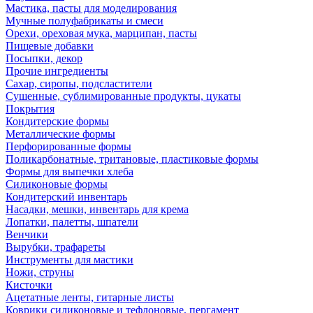
Мастика, пасты для моделирования
Мучные полуфабрикаты и смеси
Орехи, ореховая мука, марципан, пасты
Пищевые добавки
Посыпки, декор
Прочие ингредиенты
Сахар, сиропы, подсластители
Сушенные, сублимированные продукты, цукаты
Покрытия
Кондитерские формы
Металлические формы
Перфорированные формы
Поликарбонатные, тритановые, пластиковые формы
Формы для выпечки хлеба
Силиконовые формы
Кондитерский инвентарь
Насадки, мешки, инвентарь для крема
Лопатки, палетты, шпатели
Венчики
Вырубки, трафареты
Инструменты для мастики
Ножи, струны
Кисточки
Ацетатные ленты, гитарные листы
Коврики силиконовые и тефлоновые, пергамент