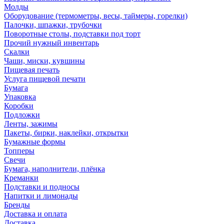
Молды
Оборудование (термометры, весы, таймеры, горелки)
Палочки, шпажки, трубочки
Поворотные столы, подставки под торт
Прочий нужный инвентарь
Скалки
Чаши, миски, кувшины
Пищевая печать
Услуга пищевой печати
Бумага
Упаковка
Коробки
Подложки
Ленты, зажимы
Пакеты, бирки, наклейки, открытки
Бумажные формы
Топперы
Свечи
Бумага, наполнители, плёнка
Креманки
Подставки и подносы
Напитки и лимонады
Бренды
Доставка и оплата
Доставка