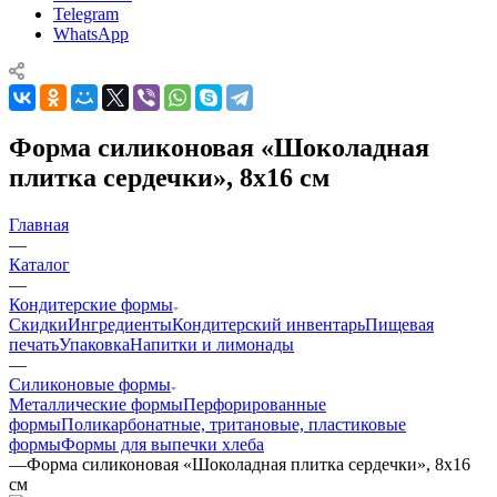
info@pechprosto.ru
Вконтакте
Telegram
WhatsApp
Форма силиконовая «Шоколадная
плитка сердечки», 8х16 см
Главная
—
Каталог
—
Кондитерские формы
Скидки
Ингредиенты
Кондитерский инвентарь
Пищевая
печать
Упаковка
Напитки и лимонады
—
Силиконовые формы
Металлические формы
Перфорированные
формы
Поликарбонатные, тритановые, пластиковые