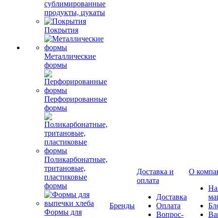
сублимированные
продукты, цукаты
Покрытия
Металлические
формы
Перфорированные
формы
Поликарбонатные,
тритановые,
Доставка и
О компа
пластиковые
оплата
формы
Н
Доставка
ма
Бренды
Оплата
Бл
Формы для
Вопрос-
Ва