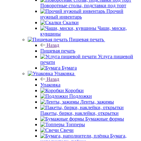
Поворотные столы, подставки под торт
Прочий
нужный инвентарь
Скалки
Чаши, миски,
кувшины
Пищевая печать
Назад
Пищевая печать
Услуга пищевой
печати
Бумага
Упаковка
Назад
Упаковка
Коробки
Подложки
Ленты, зажимы
Пакеты, бирки, наклейки, открытки
Бумажные формы
Топперы
Свечи
Бумага,