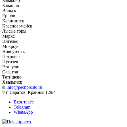
Балаково
Балашов
Вольск
Ершов
Калининск
Красноармейск
Лысые горы
Маркс
Энгельс
Мокроус
Новоузенск
Петровск
Пугачев
Ртищево
Саратов
Татищево
Хвалынск
info@pechprosto.ru
г. Саратов, Крайняя 129/4
Вконтакте
Telegram
WhatsApp