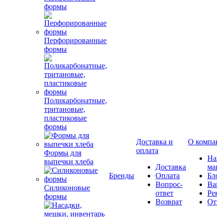
формы
Перфорированные
формы
Поликарбонатные,
тритановые,
пластиковые
формы
Доставка и
О компа
оплата
Формы для
Н
выпечки хлеба
Доставка
ма
Бренды
Оплата
Бл
Вопрос-
Ва
Силиконовые
ответ
Ре
формы
Возврат
От