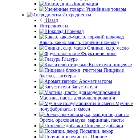
Ликвидация
Уценённые товары
Ингредиенты
Назад
Ингредиенты
Шоколад
Какао, какао-масло, горячий шоколад
Сливки, сыр, масло
Фруктовое пюре
Глазурь
Красители пищевые
Пищевые
блески, глиттеры
Ароматизаторы
Загустители
Мастика, пасты для моделирования
Мучные
полуфабрикаты и смеси
Орехи, ореховая мука, марципан, пасты
Пищевые добавки
Посыпки, декор
Прочие