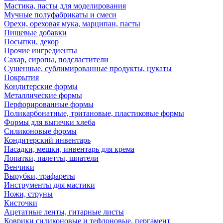
Мастика, пасты для моделирования
Мучные полуфабрикаты и смеси
Орехи, ореховая мука, марципан, пасты
Пищевые добавки
Посыпки, декор
Прочие ингредиенты
Сахар, сиропы, подсластители
Сушенные, сублимированные продукты, цукаты
Покрытия
Кондитерские формы
Металлические формы
Перфорированные формы
Поликарбонатные, тритановые, пластиковые формы
Формы для выпечки хлеба
Силиконовые формы
Кондитерский инвентарь
Насадки, мешки, инвентарь для крема
Лопатки, палетты, шпатели
Венчики
Вырубки, трафареты
Инструменты для мастики
Ножи, струны
Кисточки
Ацетатные ленты, гитарные листы
Коврики силиконовые и тефлоновые, пергамент