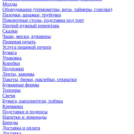
Молды
Оборудование (термометры, весы, таймеры, горелки)
Палочки, шпажки, трубочки
Поворотные столы, подставки под торт
Прочий нужный инвентарь
Скалки
Чаши, миски, кувшины
Пищевая печать
Услуга пищевой печати
Бумага
Упаковка
Коробки
Подложки
Ленты, зажимы
Пакеты, бирки, наклейки, открытки
Бумажные формы
Топперы
Свечи
Бумага, наполнители, плёнка
Креманки
Подставки и подносы
Напитки и лимонады
Бренды
Доставка и оплата
Доставка