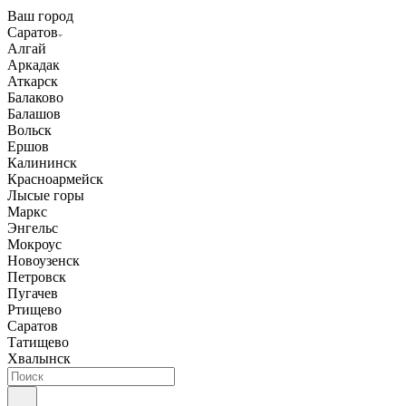
Ваш город
Саратов
Алгай
Аркадак
Аткарск
Балаково
Балашов
Вольск
Ершов
Калининск
Красноармейск
Лысые горы
Маркс
Энгельс
Мокроус
Новоузенск
Петровск
Пугачев
Ртищево
Саратов
Татищево
Хвалынск