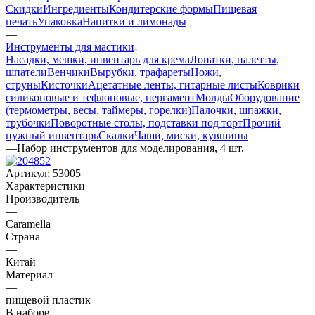
Скидки
Ингредиенты
Кондитерские формы
Пищевая
печать
Упаковка
Напитки и лимонады
—
Инструменты для мастики
Насадки, мешки, инвентарь для крема
Лопатки, палетты,
шпатели
Венчики
Вырубки, трафареты
Ножи,
струны
Кисточки
Ацетатные ленты, гитарные листы
Коврики
силиконовые и тефлоновые, пергамент
Молды
Оборудование
(термометры, весы, таймеры, горелки)
Палочки, шпажки,
трубочки
Поворотные столы, подставки под торт
Прочий
нужный инвентарь
Скалки
Чаши, миски, кувшины
—
Набор инструментов для моделирования, 4 шт.
Артикул:
53005
Характеристики
Производитель
—
Caramella
Страна
—
Китай
Материал
—
пищевой пластик
В наборе