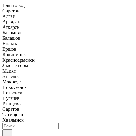
Ваш город
Саратов
Алгай
Аркадак
Аткарск
Балаково
Балашов
Вольск
Ершов
Калининск
Красноармейск
Лысые горы
Маркс
Энгельс
Мокроус
Новоузенск
Петровск
Пугачев
Ртищево
Саратов
Татищево
Хвалынск