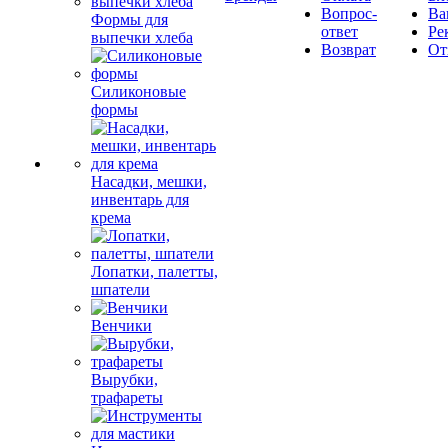
Вопрос-
Ва
Формы для
ответ
Ре
выпечки хлеба
Возврат
От
Силиконовые
формы
Насадки, мешки,
инвентарь для
крема
Лопатки, палетты,
шпатели
Венчики
Вырубки,
трафареты