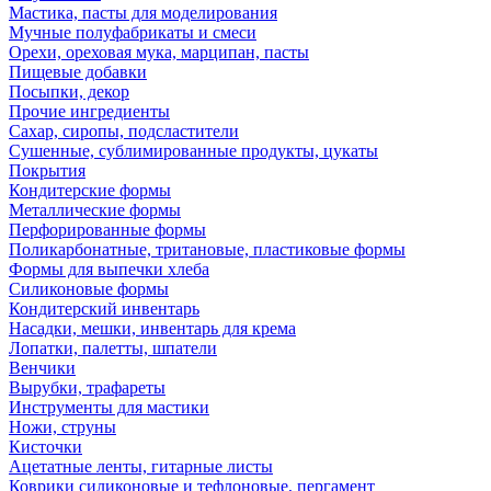
Мастика, пасты для моделирования
Мучные полуфабрикаты и смеси
Орехи, ореховая мука, марципан, пасты
Пищевые добавки
Посыпки, декор
Прочие ингредиенты
Сахар, сиропы, подсластители
Сушенные, сублимированные продукты, цукаты
Покрытия
Кондитерские формы
Металлические формы
Перфорированные формы
Поликарбонатные, тритановые, пластиковые формы
Формы для выпечки хлеба
Силиконовые формы
Кондитерский инвентарь
Насадки, мешки, инвентарь для крема
Лопатки, палетты, шпатели
Венчики
Вырубки, трафареты
Инструменты для мастики
Ножи, струны
Кисточки
Ацетатные ленты, гитарные листы
Коврики силиконовые и тефлоновые, пергамент