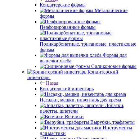
Кондитерские формы
Металлические
формы
Перфорированные формы
Поликарбонатные, тритановые, пластиковые
формы
Формы для
выпечки хлеба
Силиконовые формы
Кондитерский
инвентарь
Назад
Кондитерский инвентарь
Насадки, мешки, инвентарь для крема
Лопатки,
палетты, шпатели
Венчики
Вырубки, трафареты
Инструменты
для мастики
Ножи, струны