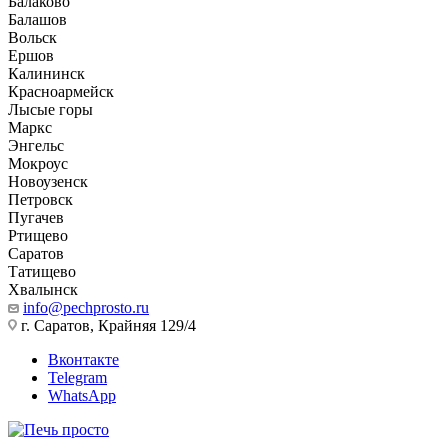
Балаково
Балашов
Вольск
Ершов
Калининск
Красноармейск
Лысые горы
Маркс
Энгельс
Мокроус
Новоузенск
Петровск
Пугачев
Ртищево
Саратов
Татищево
Хвалынск
info@pechprosto.ru
г. Саратов, Крайняя 129/4
Вконтакте
Telegram
WhatsApp