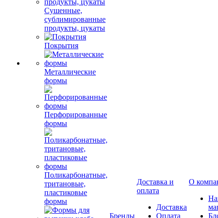
Сушенные,
сублимированные
продукты, цукаты
Покрытия
Металлические
формы
Перфорированные
формы
Поликарбонатные,
Доставка и
О компа
тритановые,
оплата
пластиковые
Н
формы
Доставка
ма
Бренды
Оплата
Бл