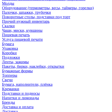
Молды
Оборудование (термометры, весы, таймеры, горелки)
Палочки, шпажки, трубочки
Поворотные столы, подставки под торт
Прочий нужный инвентарь
Скалки
Чаши, миски, кувшины
Пищевая печать
Услуга пищевой печати
Бумага
Упаковка
Коробки
Подложки
Ленты, зажимы
Пакеты, бирки, наклейки, открытки
Бумажные формы
Топперы
Свечи
Бумага, наполнители, плёнка
Креманки
Подставки и подносы
Напитки и лимонады
Бренды
Доставка и оплата
Доставка