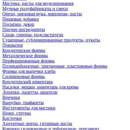
Мастика, пасты для моделирования
Мучные полуфабрикаты и смеси
Орехи, ореховая мука, марципан, пасты
Пищевые добавки
Посыпки, декор
Прочие ингредиенты
Сахар, сиропы, подсластители
Сушенные, сублимированные продукты, цукаты
Покрытия
Кондитерские формы
Металлические формы
Перфорированные формы
Поликарбонатные, тритановые, пластиковые формы
Формы для выпечки хлеба
Силиконовые формы
Кондитерский инвентарь
Насадки, мешки, инвентарь для крема
Лопатки, палетты, шпатели
Венчики
Вырубки, трафареты
Инструменты для мастики
Ножи, струны
Кисточки
Ацетатные ленты, гитарные листы
Коврики силиконовые и тефлоновые, пергамент