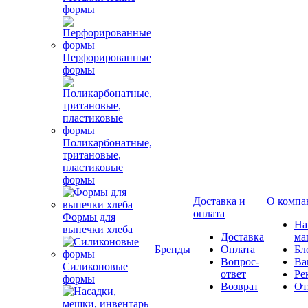
формы
Перфорированные
формы
Поликарбонатные,
тритановые,
пластиковые
формы
Доставка и
О компа
оплата
Формы для
Н
выпечки хлеба
Доставка
ма
Бренды
Оплата
Бл
Вопрос-
Ва
Силиконовые
ответ
Ре
формы
Возврат
От