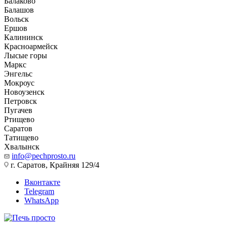
Балаково
Балашов
Вольск
Ершов
Калининск
Красноармейск
Лысые горы
Маркс
Энгельс
Мокроус
Новоузенск
Петровск
Пугачев
Ртищево
Саратов
Татищево
Хвалынск
info@pechprosto.ru
г. Саратов, Крайняя 129/4
Вконтакте
Telegram
WhatsApp