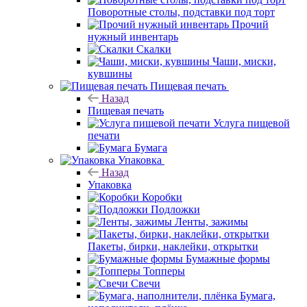
Поворотные столы, подставки под торт
Прочий
нужный инвентарь
Скалки
Чаши, миски,
кувшины
Пищевая печать
Назад
Пищевая печать
Услуга пищевой
печати
Бумага
Упаковка
Назад
Упаковка
Коробки
Подложки
Ленты, зажимы
Пакеты, бирки, наклейки, открытки
Бумажные формы
Топперы
Свечи
Бумага,