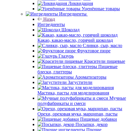
Ликвидация
Уценённые товары
Ингредиенты
Назад
Ингредиенты
Шоколад
Какао, какао-масло, горячий шоколад
Сливки, сыр, масло
Фруктовое пюре
Глазурь
Красители пищевые
Пищевые
блески, глиттеры
Ароматизаторы
Загустители
Мастика, пасты для моделирования
Мучные
полуфабрикаты и смеси
Орехи, ореховая мука, марципан, пасты
Пищевые добавки
Посыпки, декор
Прочие