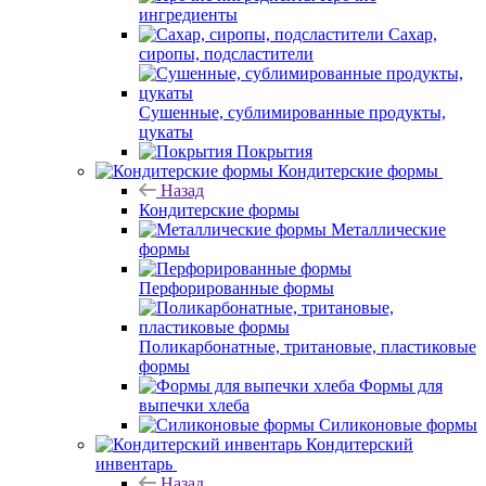
ингредиенты
Сахар,
сиропы, подсластители
Сушенные, сублимированные продукты,
цукаты
Покрытия
Кондитерские формы
Назад
Кондитерские формы
Металлические
формы
Перфорированные формы
Поликарбонатные, тритановые, пластиковые
формы
Формы для
выпечки хлеба
Силиконовые формы
Кондитерский
инвентарь
Назад