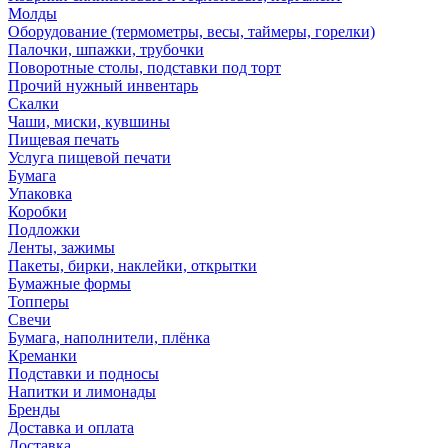
Молды
Оборудование (термометры, весы, таймеры, горелки)
Палочки, шпажки, трубочки
Поворотные столы, подставки под торт
Прочий нужный инвентарь
Скалки
Чаши, миски, кувшины
Пищевая печать
Услуга пищевой печати
Бумага
Упаковка
Коробки
Подложки
Ленты, зажимы
Пакеты, бирки, наклейки, открытки
Бумажные формы
Топперы
Свечи
Бумага, наполнители, плёнка
Креманки
Подставки и подносы
Напитки и лимонады
Бренды
Доставка и оплата
Доставка