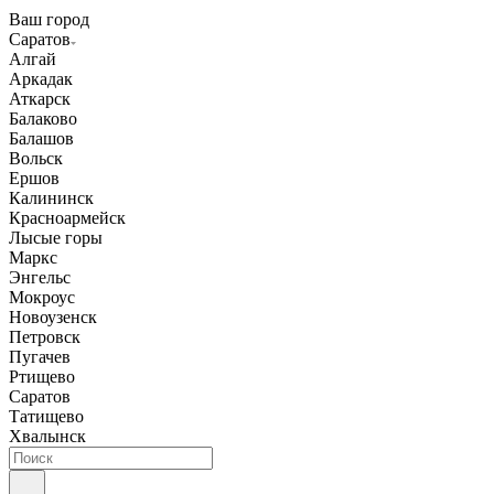
Ваш город
Саратов
Алгай
Аркадак
Аткарск
Балаково
Балашов
Вольск
Ершов
Калининск
Красноармейск
Лысые горы
Маркс
Энгельс
Мокроус
Новоузенск
Петровск
Пугачев
Ртищево
Саратов
Татищево
Хвалынск