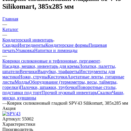
Silikomart, 385х285 мм
Главная
—
Каталог
—
Кондитерский инвентарь
Скидки
Ингредиенты
Кондитерские формы
Пищевая
печать
Упаковка
Напитки и лимонады
—
Коврики силиконовые и тефлоновые, пергамент
Насадки, мешки, инвентарь для крема
Лопатки, палетты,
шпатели
Венчики
Вырубки, трафареты
Инструменты для
мастики
Ножи, струны
Кисточки
Ацетатные ленты, гитарные
листы
Молды
Оборудование (термометры, весы, таймеры,
горелки)
Палочки, шпажки, трубочки
Поворотные столы,
подставки под торт
Прочий нужный инвентарь
Скалки
Чаши,
миски, кувшины
—
Коврик силиконовый гладкий SPV43 Silikomart, 385х285 мм
Акция
Артикул:
55002
Характеристики
Производитель