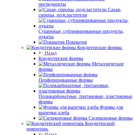
ингредиенты
Сахар,
сиропы, подсластители
Сушенные, сублимированные продукты,
цукаты
Покрытия
Кондитерские формы
Назад
Кондитерские формы
Металлические
формы
Перфорированные формы
Поликарбонатные, тритановые, пластиковые
формы
Формы для
выпечки хлеба
Силиконовые формы
Кондитерский
инвентарь
Назад