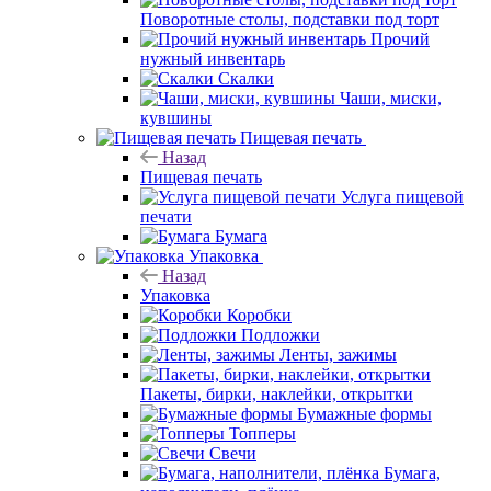
Поворотные столы, подставки под торт
Прочий
нужный инвентарь
Скалки
Чаши, миски,
кувшины
Пищевая печать
Назад
Пищевая печать
Услуга пищевой
печати
Бумага
Упаковка
Назад
Упаковка
Коробки
Подложки
Ленты, зажимы
Пакеты, бирки, наклейки, открытки
Бумажные формы
Топперы
Свечи
Бумага,