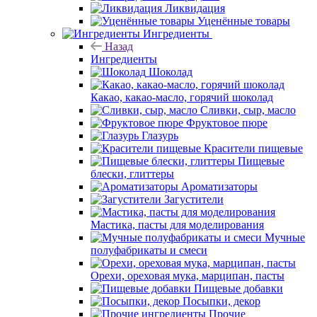
Ликвидация
Уценённые товары
Ингредиенты
Назад
Ингредиенты
Шоколад
Какао, какао-масло, горячий шоколад
Сливки, сыр, масло
Фруктовое пюре
Глазурь
Красители пищевые
Пищевые
блески, глиттеры
Ароматизаторы
Загустители
Мастика, пасты для моделирования
Мучные
полуфабрикаты и смеси
Орехи, ореховая мука, марципан, пасты
Пищевые добавки
Посыпки, декор
Прочие