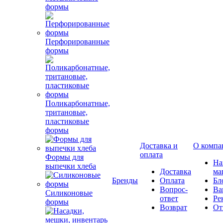
формы
Перфорированные
формы
Поликарбонатные,
тритановые,
пластиковые
формы
Доставка и
О компа
оплата
Формы для
Н
выпечки хлеба
Доставка
ма
Бренды
Оплата
Бл
Вопрос-
Ва
Силиконовые
ответ
Ре
формы
Возврат
От