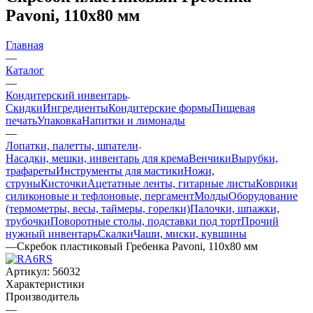
Pavoni, 110х80 мм
Главная
—
Каталог
—
Кондитерский инвентарь
Скидки
Ингредиенты
Кондитерские формы
Пищевая
печать
Упаковка
Напитки и лимонады
—
Лопатки, палетты, шпатели
Насадки, мешки, инвентарь для крема
Венчики
Вырубки,
трафареты
Инструменты для мастики
Ножи,
струны
Кисточки
Ацетатные ленты, гитарные листы
Коврики
силиконовые и тефлоновые, пергамент
Молды
Оборудование
(термометры, весы, таймеры, горелки)
Палочки, шпажки,
трубочки
Поворотные столы, подставки под торт
Прочий
нужный инвентарь
Скалки
Чаши, миски, кувшины
—
Скребок пластиковый Гребенка Pavoni, 110х80 мм
Артикул:
56032
Характеристики
Производитель
—