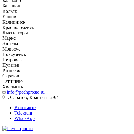
Балаково
Балашов
Вольск
Ершов
Калининск
Красноармейск
Лысые горы
Маркс
Энгельс
Мокроус
Новоузенск
Петровск
Пугачев
Ртищево
Саратов
Татищево
Хвалынск
info@pechprosto.ru
г. Саратов, Крайняя 129/4
Вконтакте
Telegram
WhatsApp