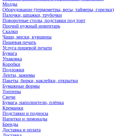
Молды
Оборудование (термометры, весы, таймеры, горелки)
Палочки, шпажки, трубочки
Поворотные столы, подставки под торт
Прочий нужный инвентарь
Скалки
Чаши, миски, кувшины
Пищевая печать
Услуга пищевой печати
Бумага
Упаковка
Коробки
Подложки
Ленты, зажимы
Пакеты, бирки, наклейки, открытки
Бумажные формы
Топперы
Свечи
Бумага, наполнители, плёнка
Креманки
Подставки и подносы
Напитки и лимонады
Бренды
Доставка и оплата
Доставка