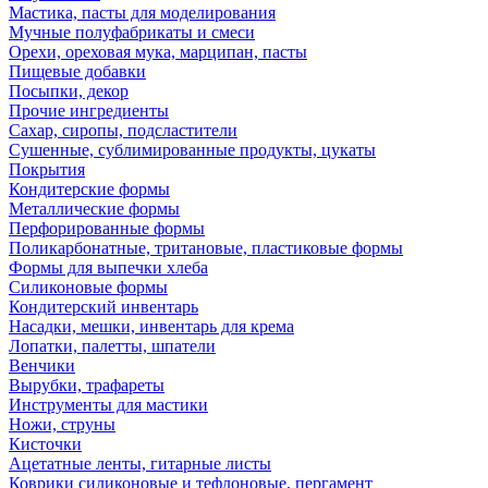
Мастика, пасты для моделирования
Мучные полуфабрикаты и смеси
Орехи, ореховая мука, марципан, пасты
Пищевые добавки
Посыпки, декор
Прочие ингредиенты
Сахар, сиропы, подсластители
Сушенные, сублимированные продукты, цукаты
Покрытия
Кондитерские формы
Металлические формы
Перфорированные формы
Поликарбонатные, тритановые, пластиковые формы
Формы для выпечки хлеба
Силиконовые формы
Кондитерский инвентарь
Насадки, мешки, инвентарь для крема
Лопатки, палетты, шпатели
Венчики
Вырубки, трафареты
Инструменты для мастики
Ножи, струны
Кисточки
Ацетатные ленты, гитарные листы
Коврики силиконовые и тефлоновые, пергамент