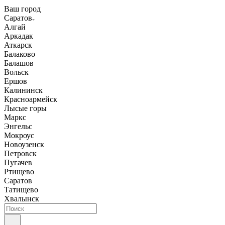
Ваш город
Саратов
Алгай
Аркадак
Аткарск
Балаково
Балашов
Вольск
Ершов
Калининск
Красноармейск
Лысые горы
Маркс
Энгельс
Мокроус
Новоузенск
Петровск
Пугачев
Ртищево
Саратов
Татищево
Хвалынск