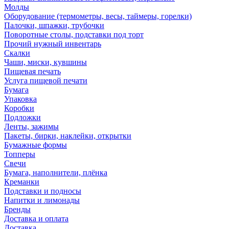
Молды
Оборудование (термометры, весы, таймеры, горелки)
Палочки, шпажки, трубочки
Поворотные столы, подставки под торт
Прочий нужный инвентарь
Скалки
Чаши, миски, кувшины
Пищевая печать
Услуга пищевой печати
Бумага
Упаковка
Коробки
Подложки
Ленты, зажимы
Пакеты, бирки, наклейки, открытки
Бумажные формы
Топперы
Свечи
Бумага, наполнители, плёнка
Креманки
Подставки и подносы
Напитки и лимонады
Бренды
Доставка и оплата
Доставка