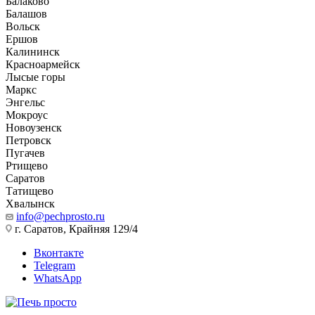
Балаково
Балашов
Вольск
Ершов
Калининск
Красноармейск
Лысые горы
Маркс
Энгельс
Мокроус
Новоузенск
Петровск
Пугачев
Ртищево
Саратов
Татищево
Хвалынск
info@pechprosto.ru
г. Саратов, Крайняя 129/4
Вконтакте
Telegram
WhatsApp