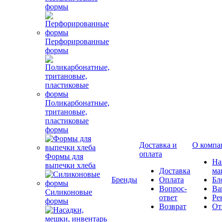
формы
Перфорированные
формы
Поликарбонатные,
тритановые,
пластиковые
формы
Доставка и
О компа
оплата
Формы для
Н
выпечки хлеба
Доставка
ма
Бренды
Оплата
Бл
Вопрос-
Ва
Силиконовые
ответ
Ре
формы
Возврат
От