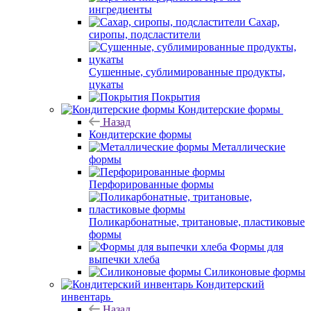
ингредиенты
Сахар,
сиропы, подсластители
Сушенные, сублимированные продукты,
цукаты
Покрытия
Кондитерские формы
Назад
Кондитерские формы
Металлические
формы
Перфорированные формы
Поликарбонатные, тритановые, пластиковые
формы
Формы для
выпечки хлеба
Силиконовые формы
Кондитерский
инвентарь
Назад