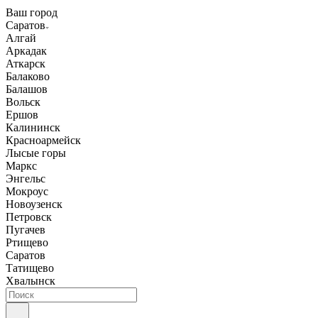
Ваш город
Саратов
Алгай
Аркадак
Аткарск
Балаково
Балашов
Вольск
Ершов
Калининск
Красноармейск
Лысые горы
Маркс
Энгельс
Мокроус
Новоузенск
Петровск
Пугачев
Ртищево
Саратов
Татищево
Хвалынск