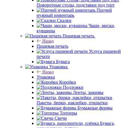
Поворотные столы, подставки под торт
Прочий
нужный инвентарь
Скалки
Чаши, миски,
кувшины
Пищевая печать
Назад
Пищевая печать
Услуга пищевой
печати
Бумага
Упаковка
Назад
Упаковка
Коробки
Подложки
Ленты, зажимы
Пакеты, бирки, наклейки, открытки
Бумажные формы
Топперы
Свечи
Бумага,