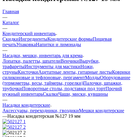
Главная
—
Каталог
—
Кондитерский инвентарь
Скидки
Ингредиенты
Кондитерские формы
Пищевая
печать
Упаковка
Напитки и лимонады
—
Насадки, мешки, инвентарь для крема
Лопатки, палетты, шпатели
Венчики
Вырубки,
трафареты
Инструменты для мастики
Ножи,
струны
Кисточки
Ацетатные ленты, гитарные листы
Коврики
силиконовые и тефлоновые, пергамент
Молды
Оборудование
(термометры, весы, таймеры, горелки)
Палочки, шпажки,
трубочки
Поворотные столы, подставки под торт
Прочий
нужный инвентарь
Скалки
Чаши, миски, кувшины
—
Насадки кондитерские
Аксессуары, переходники, гвоздики
Мешки кондитерские
—
Насадка кондитерская №127 19 мм