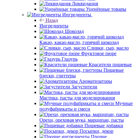
Ликвидация
Уценённые товары
Ингредиенты
Назад
Ингредиенты
Шоколад
Какао, какао-масло, горячий шоколад
Сливки, сыр, масло
Фруктовое пюре
Глазурь
Красители пищевые
Пищевые
блески, глиттеры
Ароматизаторы
Загустители
Мастика, пасты для моделирования
Мучные
полуфабрикаты и смеси
Орехи, ореховая мука, марципан, пасты
Пищевые добавки
Посыпки, декор
Прочие