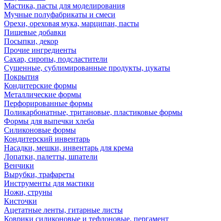
Мастика, пасты для моделирования
Мучные полуфабрикаты и смеси
Орехи, ореховая мука, марципан, пасты
Пищевые добавки
Посыпки, декор
Прочие ингредиенты
Сахар, сиропы, подсластители
Сушенные, сублимированные продукты, цукаты
Покрытия
Кондитерские формы
Металлические формы
Перфорированные формы
Поликарбонатные, тритановые, пластиковые формы
Формы для выпечки хлеба
Силиконовые формы
Кондитерский инвентарь
Насадки, мешки, инвентарь для крема
Лопатки, палетты, шпатели
Венчики
Вырубки, трафареты
Инструменты для мастики
Ножи, струны
Кисточки
Ацетатные ленты, гитарные листы
Коврики силиконовые и тефлоновые, пергамент