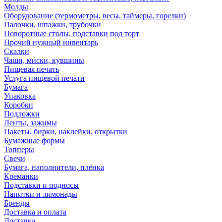
Молды
Оборудование (термометры, весы, таймеры, горелки)
Палочки, шпажки, трубочки
Поворотные столы, подставки под торт
Прочий нужный инвентарь
Скалки
Чаши, миски, кувшины
Пищевая печать
Услуга пищевой печати
Бумага
Упаковка
Коробки
Подложки
Ленты, зажимы
Пакеты, бирки, наклейки, открытки
Бумажные формы
Топперы
Свечи
Бумага, наполнители, плёнка
Креманки
Подставки и подносы
Напитки и лимонады
Бренды
Доставка и оплата
Доставка