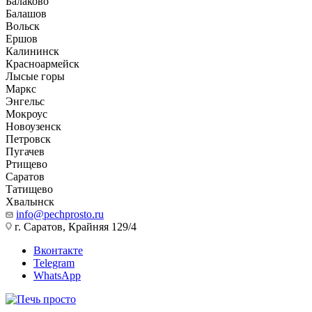
Балаково
Балашов
Вольск
Ершов
Калининск
Красноармейск
Лысые горы
Маркс
Энгельс
Мокроус
Новоузенск
Петровск
Пугачев
Ртищево
Саратов
Татищево
Хвалынск
info@pechprosto.ru
г. Саратов, Крайняя 129/4
Вконтакте
Telegram
WhatsApp