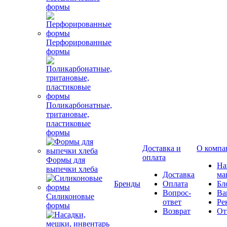
формы
Перфорированные
формы
Поликарбонатные,
тритановые,
пластиковые
формы
Доставка и
О компа
оплата
Формы для
Н
выпечки хлеба
Доставка
ма
Бренды
Оплата
Бл
Вопрос-
Ва
Силиконовые
ответ
Ре
формы
Возврат
От