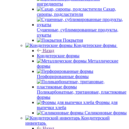
ингредиенты
Сахар,
сиропы, подсластители
Сушенные, сублимированные продукты,
цукаты
Покрытия
Кондитерские формы
Назад
Кондитерские формы
Металлические
формы
Перфорированные формы
Поликарбонатные, тритановые, пластиковые
формы
Формы для
выпечки хлеба
Силиконовые формы
Кондитерский
инвентарь
Назад