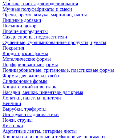
Мастика, пасты для моделирования
Мучные полуфабрикаты и смеси
Орехи, ореховая мука, марципан, пасты
Пищевые добавки
Посыпки, декор
Прочие ингредиенты
Сахар, сиропы, подсластители
Сушенные, сублимированные продукты, цукаты
Покрытия
Кондитерские формы
Металлические формы
Перфорированные формы
Поликарбонатные, тритановые, пластиковые формы
Формы для выпечки хлеба
Силиконовые формы
Кондитерский инвентарь
Насадки, мешки, инвентарь для крема
Лопатки, палетты, шпатели
Венчики
Вырубки, трафареты
Инструменты для мастики
Ножи, струны
Кисточки
Ацетатные ленты, гитарные листы
Коврики силиконовые и тефлоновые, пергамент