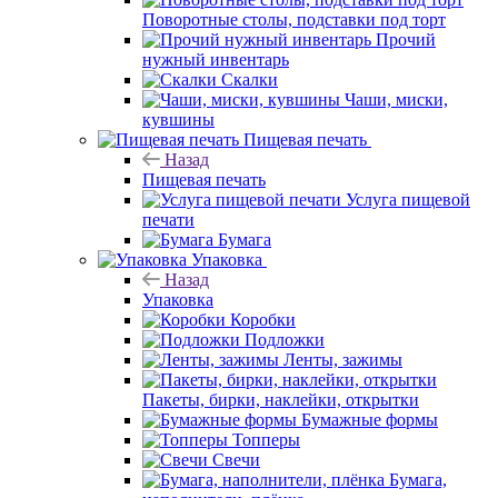
Поворотные столы, подставки под торт
Прочий
нужный инвентарь
Скалки
Чаши, миски,
кувшины
Пищевая печать
Назад
Пищевая печать
Услуга пищевой
печати
Бумага
Упаковка
Назад
Упаковка
Коробки
Подложки
Ленты, зажимы
Пакеты, бирки, наклейки, открытки
Бумажные формы
Топперы
Свечи
Бумага,