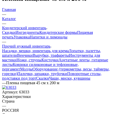
Главная
—
Каталог
—
Кондитерский инвентарь
Скидки
Ингредиенты
Кондитерские формы
Пищевая
печать
Упаковка
Напитки и лимонады
—
Прочий нужный инвентарь
Насадки, мешки, инвентарь для крема
Лопатки, палетты,
шпатели
Венчики
Вырубки, трафареты
Инструменты для
мастики
Ножи, струны
Кисточки
Ацетатные ленты, гитарные
листы
Коврики силиконовые и тефлоновые,
пергамент
Молды
Оборудование (термометры, весы, таймеры,
горелки)
Палочки, шпажки, трубочки
Поворотные столы,
подставки под торт
Скалки
Чаши, миски, кувшины
—
Пленка пищевая 45 см х 200 м
Артикул:
63033
Характеристики
Страна
—
РОССИЯ