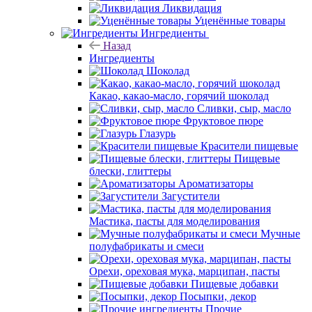
Ликвидация
Уценённые товары
Ингредиенты
Назад
Ингредиенты
Шоколад
Какао, какао-масло, горячий шоколад
Сливки, сыр, масло
Фруктовое пюре
Глазурь
Красители пищевые
Пищевые
блески, глиттеры
Ароматизаторы
Загустители
Мастика, пасты для моделирования
Мучные
полуфабрикаты и смеси
Орехи, ореховая мука, марципан, пасты
Пищевые добавки
Посыпки, декор
Прочие