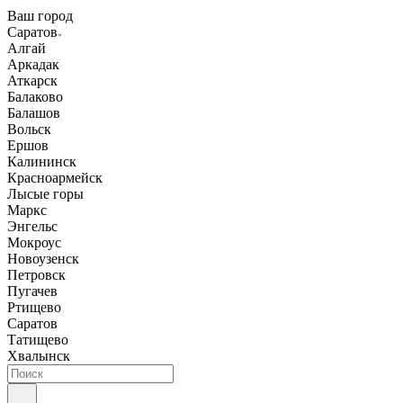
Ваш город
Саратов
Алгай
Аркадак
Аткарск
Балаково
Балашов
Вольск
Ершов
Калининск
Красноармейск
Лысые горы
Маркс
Энгельс
Мокроус
Новоузенск
Петровск
Пугачев
Ртищево
Саратов
Татищево
Хвалынск