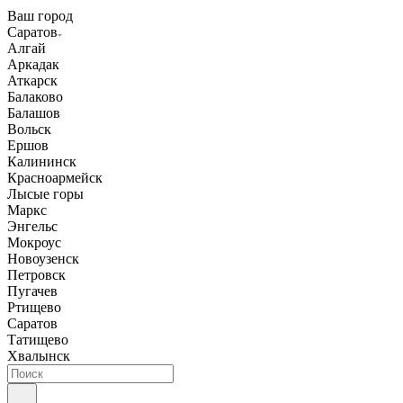
Ваш город
Саратов
Алгай
Аркадак
Аткарск
Балаково
Балашов
Вольск
Ершов
Калининск
Красноармейск
Лысые горы
Маркс
Энгельс
Мокроус
Новоузенск
Петровск
Пугачев
Ртищево
Саратов
Татищево
Хвалынск