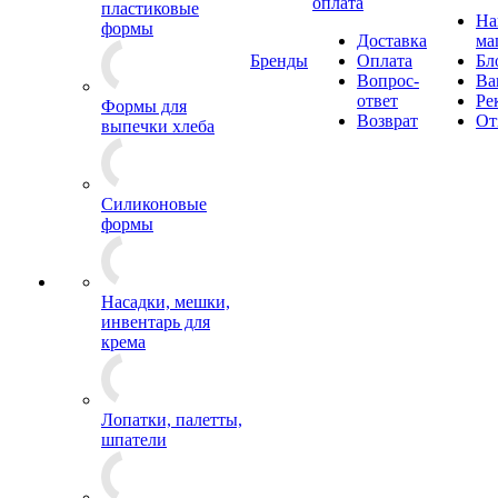
оплата
пластиковые
Н
формы
Доставка
ма
Бренды
Оплата
Бл
Вопрос-
Ва
ответ
Ре
Формы для
Возврат
От
выпечки хлеба
Силиконовые
формы
Насадки, мешки,
инвентарь для
крема
Лопатки, палетты,
шпатели