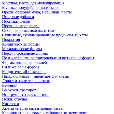
Мастика, пасты для моделирования
Мучные полуфабрикаты и смеси
Орехи, ореховая мука, марципан, пасты
Пищевые добавки
Посыпки, декор
Прочие ингредиенты
Сахар, сиропы, подсластители
Сушенные, сублимированные продукты, цукаты
Покрытия
Кондитерские формы
Металлические формы
Перфорированные формы
Поликарбонатные, тритановые, пластиковые формы
Формы для выпечки хлеба
Силиконовые формы
Кондитерский инвентарь
Насадки, мешки, инвентарь для крема
Лопатки, палетты, шпатели
Венчики
Вырубки, трафареты
Инструменты для мастики
Ножи, струны
Кисточки
Ацетатные ленты, гитарные листы
Коврики силиконовые и тефлоновые, пергамент