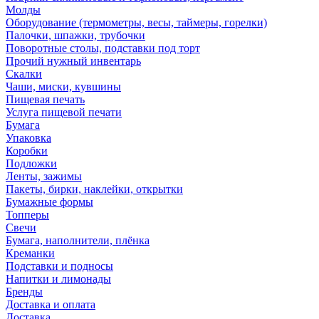
Молды
Оборудование (термометры, весы, таймеры, горелки)
Палочки, шпажки, трубочки
Поворотные столы, подставки под торт
Прочий нужный инвентарь
Скалки
Чаши, миски, кувшины
Пищевая печать
Услуга пищевой печати
Бумага
Упаковка
Коробки
Подложки
Ленты, зажимы
Пакеты, бирки, наклейки, открытки
Бумажные формы
Топперы
Свечи
Бумага, наполнители, плёнка
Креманки
Подставки и подносы
Напитки и лимонады
Бренды
Доставка и оплата
Доставка