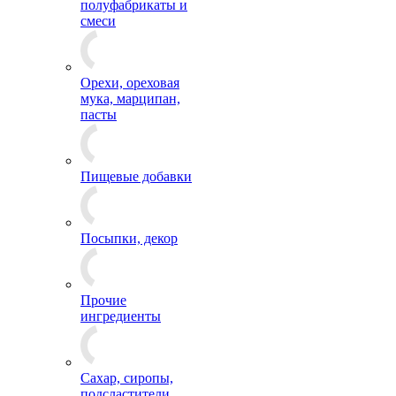
полуфабрикаты и
смеси
Орехи, ореховая
мука, марципан,
пасты
Пищевые добавки
Посыпки, декор
Прочие
ингредиенты
Сахар, сиропы,
подсластители