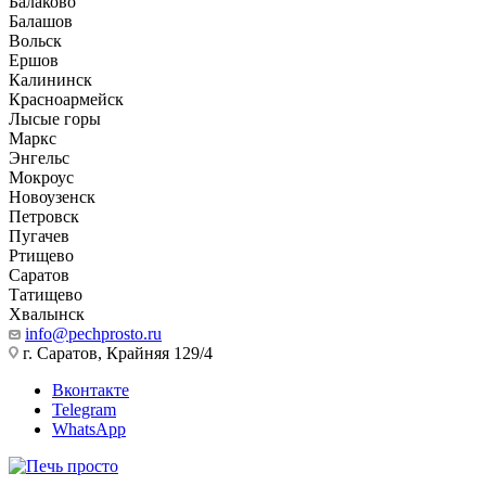
Балаково
Балашов
Вольск
Ершов
Калининск
Красноармейск
Лысые горы
Маркс
Энгельс
Мокроус
Новоузенск
Петровск
Пугачев
Ртищево
Саратов
Татищево
Хвалынск
info@pechprosto.ru
г. Саратов, Крайняя 129/4
Вконтакте
Telegram
WhatsApp