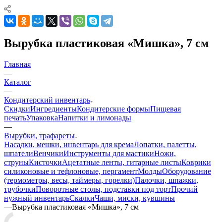
Вырубка пластиковая «Мишка», 7 см
Главная
—
Каталог
—
Кондитерский инвентарь
Скидки
Ингредиенты
Кондитерские формы
Пищевая
печать
Упаковка
Напитки и лимонады
—
Вырубки, трафареты
Насадки, мешки, инвентарь для крема
Лопатки, палетты,
шпатели
Венчики
Инструменты для мастики
Ножи,
струны
Кисточки
Ацетатные ленты, гитарные листы
Коврики
силиконовые и тефлоновые, пергамент
Молды
Оборудование
(термометры, весы, таймеры, горелки)
Палочки, шпажки,
трубочки
Поворотные столы, подставки под торт
Прочий
нужный инвентарь
Скалки
Чаши, миски, кувшины
—
Вырубка пластиковая «Мишка», 7 см