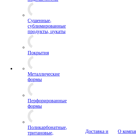
Сушенные,
сублимированные
продукты, цукаты
Покрытия
Металлические
формы
Перфорированные
формы
Поликарбонатные,
Доставка и
О компа
тритановые,