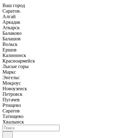
Ваш город
Саратов
Алгай
Аркадак
Аткарск
Балаково
Балашов
Вольск
Ершов
Калининск
Красноармейск
Лысые горы
Маркс
Энгельс
Мокроус
Новоузенск
Петровск
Пугачев
Ртищево
Саратов
Татищево
Хвалынск