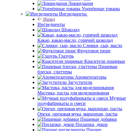
Ликвидация
Уценённые товары
Ингредиенты
Назад
Ингредиенты
Шоколад
Какао, какао-масло, горячий шоколад
Сливки, сыр, масло
Фруктовое пюре
Глазурь
Красители пищевые
Пищевые
блески, глиттеры
Ароматизаторы
Загустители
Мастика, пасты для моделирования
Мучные
полуфабрикаты и смеси
Орехи, ореховая мука, марципан, пасты
Пищевые добавки
Посыпки, декор
Прочие