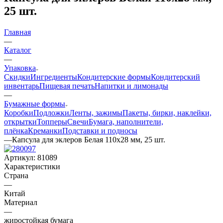
25 шт.
Главная
—
Каталог
—
Упаковка
Скидки
Ингредиенты
Кондитерские формы
Кондитерский
инвентарь
Пищевая печать
Напитки и лимонады
—
Бумажные формы
Коробки
Подложки
Ленты, зажимы
Пакеты, бирки, наклейки,
открытки
Топперы
Свечи
Бумага, наполнители,
плёнка
Креманки
Подставки и подносы
—
Капсула для эклеров Белая 110х28 мм, 25 шт.
Артикул:
81089
Характеристики
Страна
—
Китай
Материал
—
жиростойкая бумага