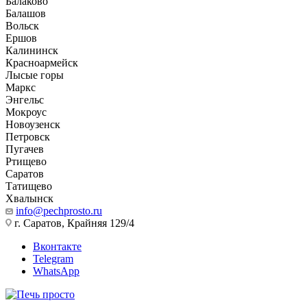
Балаково
Балашов
Вольск
Ершов
Калининск
Красноармейск
Лысые горы
Маркс
Энгельс
Мокроус
Новоузенск
Петровск
Пугачев
Ртищево
Саратов
Татищево
Хвалынск
info@pechprosto.ru
г. Саратов, Крайняя 129/4
Вконтакте
Telegram
WhatsApp