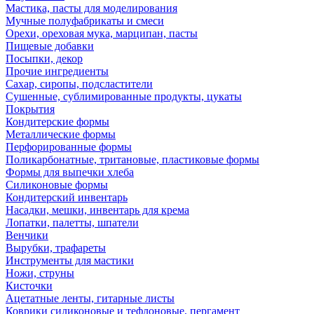
Мастика, пасты для моделирования
Мучные полуфабрикаты и смеси
Орехи, ореховая мука, марципан, пасты
Пищевые добавки
Посыпки, декор
Прочие ингредиенты
Сахар, сиропы, подсластители
Сушенные, сублимированные продукты, цукаты
Покрытия
Кондитерские формы
Металлические формы
Перфорированные формы
Поликарбонатные, тритановые, пластиковые формы
Формы для выпечки хлеба
Силиконовые формы
Кондитерский инвентарь
Насадки, мешки, инвентарь для крема
Лопатки, палетты, шпатели
Венчики
Вырубки, трафареты
Инструменты для мастики
Ножи, струны
Кисточки
Ацетатные ленты, гитарные листы
Коврики силиконовые и тефлоновые, пергамент