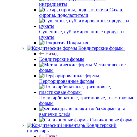
ингредиенты
Сахар,
сиропы, подсластители
Сушенные, сублимированные продукты,
цукаты
Покрытия
Кондитерские формы
Назад
Кондитерские формы
Металлические
формы
Перфорированные формы
Поликарбонатные, тритановые, пластиковые
формы
Формы для
выпечки хлеба
Силиконовые формы
Кондитерский
инвентарь
Назад