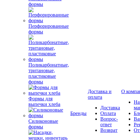
формы
Перфорированные
формы
Поликарбонатные,
тритановые,
пластиковые
формы
Доставка и
О компа
оплата
Формы для
Н
выпечки хлеба
Доставка
ма
Бренды
Оплата
Бл
Вопрос-
Ва
Силиконовые
ответ
Ре
формы
Возврат
От