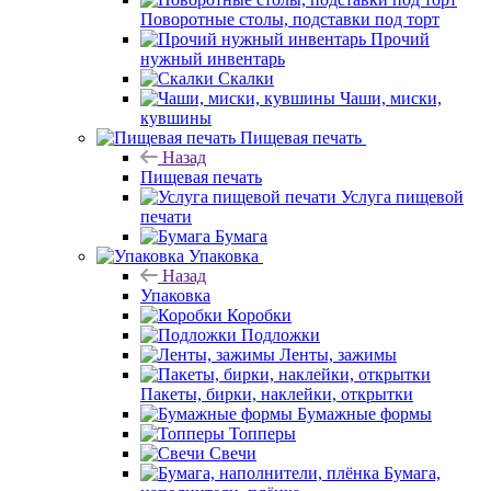
Поворотные столы, подставки под торт
Прочий
нужный инвентарь
Скалки
Чаши, миски,
кувшины
Пищевая печать
Назад
Пищевая печать
Услуга пищевой
печати
Бумага
Упаковка
Назад
Упаковка
Коробки
Подложки
Ленты, зажимы
Пакеты, бирки, наклейки, открытки
Бумажные формы
Топперы
Свечи
Бумага,