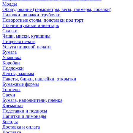
Молды
Оборудование (термометры, весы, таймеры, горелки)
Палочки, шпажки, трубочки
Поворотные столы, подставки под торт
Прочий нужный инвентарь
Скалки
Чаши, миски, кувшины
Пищевая печать
Услуга пищевой печати
Бумага
Упаковка
Коробки
Подложки
Ленты, зажимы
Пакеты, бирки, наклейки, открытки
Бумажные формы
Топперы
Свечи
Бумага, наполнители, плёнка
Креманки
Подставки и подносы
Напитки и лимонады
Бренды
Доставка и оплата
Доставка