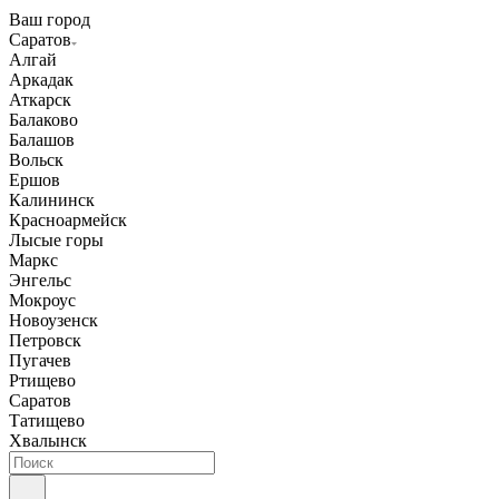
Ваш город
Саратов
Алгай
Аркадак
Аткарск
Балаково
Балашов
Вольск
Ершов
Калининск
Красноармейск
Лысые горы
Маркс
Энгельс
Мокроус
Новоузенск
Петровск
Пугачев
Ртищево
Саратов
Татищево
Хвалынск