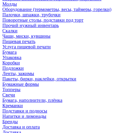
Молды
Оборудование (термометры, весы, таймеры, горелки)
Палочки, шпажки, трубочки
Поворотные столы, подставки под торт
Прочий нужный инвентарь
Скалки
Чаши, миски, кувшины
Пищевая печать
Услуга пищевой печати
Бумага
Упаковка
Коробки
Подложки
Ленты, зажимы
Пакеты, бирки, наклейки, открытки
Бумажные формы
Топперы
Свечи
Бумага, наполнители, плёнка
Креманки
Подставки и подносы
Напитки и лимонады
Бренды
Доставка и оплата
Доставка