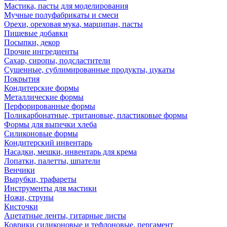
Мастика, пасты для моделирования
Мучные полуфабрикаты и смеси
Орехи, ореховая мука, марципан, пасты
Пищевые добавки
Посыпки, декор
Прочие ингредиенты
Сахар, сиропы, подсластители
Сушенные, сублимированные продукты, цукаты
Покрытия
Кондитерские формы
Металлические формы
Перфорированные формы
Поликарбонатные, тритановые, пластиковые формы
Формы для выпечки хлеба
Силиконовые формы
Кондитерский инвентарь
Насадки, мешки, инвентарь для крема
Лопатки, палетты, шпатели
Венчики
Вырубки, трафареты
Инструменты для мастики
Ножи, струны
Кисточки
Ацетатные ленты, гитарные листы
Коврики силиконовые и тефлоновые, пергамент