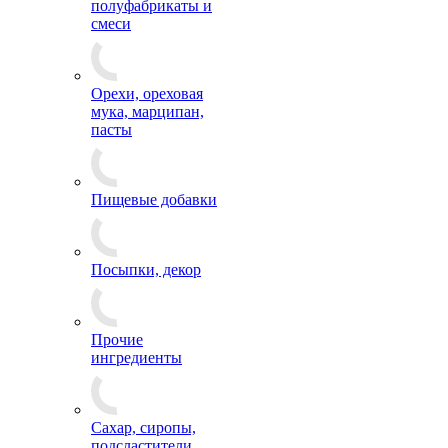
полуфабрикаты и
смеси
Орехи, ореховая
мука, марципан,
пасты
Пищевые добавки
Посыпки, декор
Прочие
ингредиенты
Сахар, сиропы,
подсластители