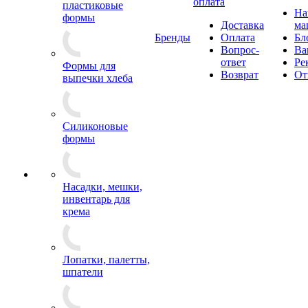
оплата
пластиковые
Н
формы
Доставка
ма
Бренды
Оплата
Бл
Вопрос-
Ва
ответ
Ре
Формы для
Возврат
От
выпечки хлеба
Силиконовые
формы
Насадки, мешки,
инвентарь для
крема
Лопатки, палетты,
шпатели