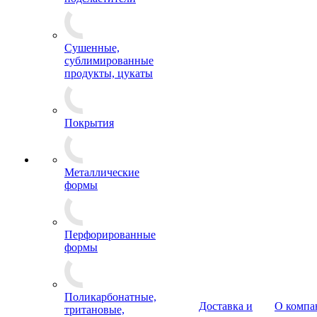
Сушенные,
сублимированные
продукты, цукаты
Покрытия
Металлические
формы
Перфорированные
формы
Поликарбонатные,
Доставка и
О компа
тритановые,