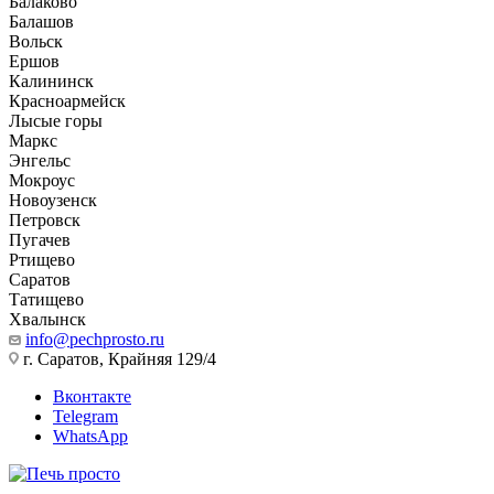
Балаково
Балашов
Вольск
Ершов
Калининск
Красноармейск
Лысые горы
Маркс
Энгельс
Мокроус
Новоузенск
Петровск
Пугачев
Ртищево
Саратов
Татищево
Хвалынск
info@pechprosto.ru
г. Саратов, Крайняя 129/4
Вконтакте
Telegram
WhatsApp