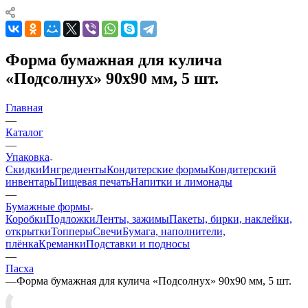
Форма бумажная для кулича
«Подсолнух» 90х90 мм, 5 шт.
Главная
—
Каталог
—
Упаковка
Скидки
Ингредиенты
Кондитерские формы
Кондитерский
инвентарь
Пищевая печать
Напитки и лимонады
—
Бумажные формы
Коробки
Подложки
Ленты, зажимы
Пакеты, бирки, наклейки,
открытки
Топперы
Свечи
Бумага, наполнители,
плёнка
Креманки
Подставки и подносы
—
Пасха
—
Форма бумажная для кулича «Подсолнух» 90х90 мм, 5 шт.