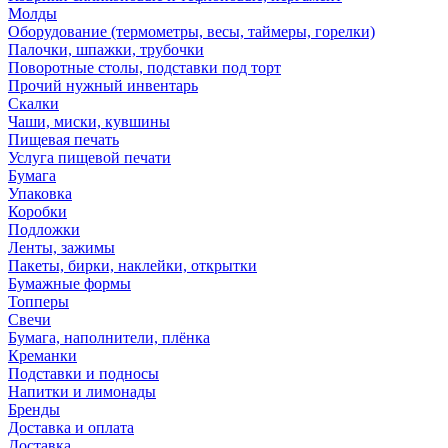
Молды
Оборудование (термометры, весы, таймеры, горелки)
Палочки, шпажки, трубочки
Поворотные столы, подставки под торт
Прочий нужный инвентарь
Скалки
Чаши, миски, кувшины
Пищевая печать
Услуга пищевой печати
Бумага
Упаковка
Коробки
Подложки
Ленты, зажимы
Пакеты, бирки, наклейки, открытки
Бумажные формы
Топперы
Свечи
Бумага, наполнители, плёнка
Креманки
Подставки и подносы
Напитки и лимонады
Бренды
Доставка и оплата
Доставка