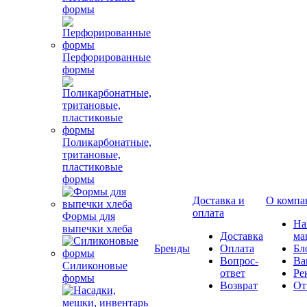
формы
Перфорированные
формы
Поликарбонатные,
тритановые,
пластиковые
формы
Доставка и
О компа
оплата
Формы для
Н
выпечки хлеба
Доставка
ма
Бренды
Оплата
Бл
Вопрос-
Ва
Силиконовые
ответ
Ре
формы
Возврат
От