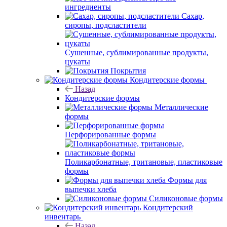
ингредиенты
Сахар,
сиропы, подсластители
Сушенные, сублимированные продукты,
цукаты
Покрытия
Кондитерские формы
Назад
Кондитерские формы
Металлические
формы
Перфорированные формы
Поликарбонатные, тритановые, пластиковые
формы
Формы для
выпечки хлеба
Силиконовые формы
Кондитерский
инвентарь
Назад