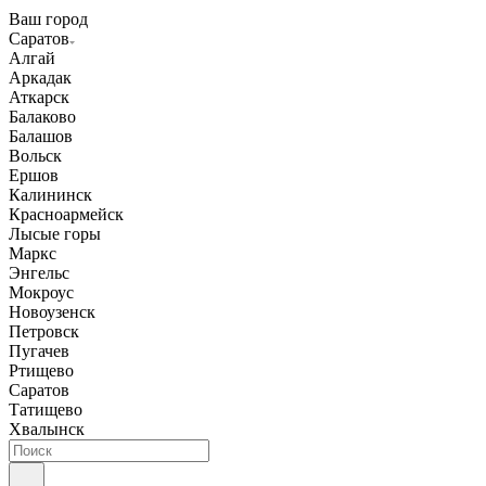
Ваш город
Саратов
Алгай
Аркадак
Аткарск
Балаково
Балашов
Вольск
Ершов
Калининск
Красноармейск
Лысые горы
Маркс
Энгельс
Мокроус
Новоузенск
Петровск
Пугачев
Ртищево
Саратов
Татищево
Хвалынск