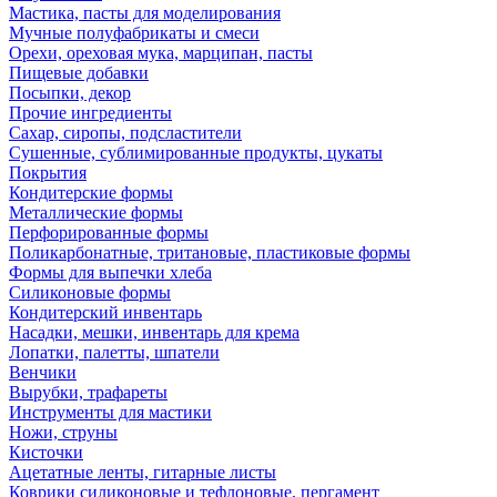
Мастика, пасты для моделирования
Мучные полуфабрикаты и смеси
Орехи, ореховая мука, марципан, пасты
Пищевые добавки
Посыпки, декор
Прочие ингредиенты
Сахар, сиропы, подсластители
Сушенные, сублимированные продукты, цукаты
Покрытия
Кондитерские формы
Металлические формы
Перфорированные формы
Поликарбонатные, тритановые, пластиковые формы
Формы для выпечки хлеба
Силиконовые формы
Кондитерский инвентарь
Насадки, мешки, инвентарь для крема
Лопатки, палетты, шпатели
Венчики
Вырубки, трафареты
Инструменты для мастики
Ножи, струны
Кисточки
Ацетатные ленты, гитарные листы
Коврики силиконовые и тефлоновые, пергамент