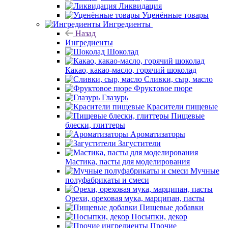
Ликвидация
Уценённые товары
Ингредиенты
Назад
Ингредиенты
Шоколад
Какао, какао-масло, горячий шоколад
Сливки, сыр, масло
Фруктовое пюре
Глазурь
Красители пищевые
Пищевые
блески, глиттеры
Ароматизаторы
Загустители
Мастика, пасты для моделирования
Мучные
полуфабрикаты и смеси
Орехи, ореховая мука, марципан, пасты
Пищевые добавки
Посыпки, декор
Прочие