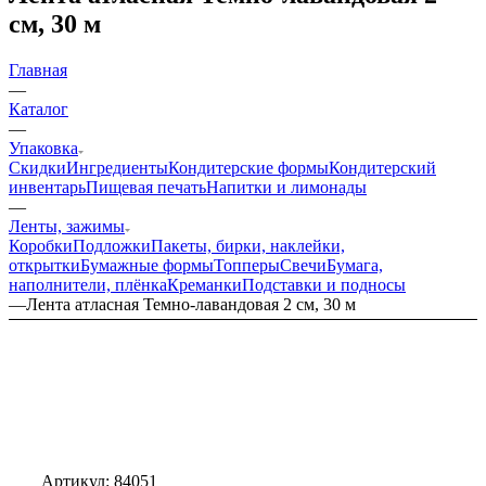
см, 30 м
Главная
—
Каталог
—
Упаковка
Скидки
Ингредиенты
Кондитерские формы
Кондитерский
инвентарь
Пищевая печать
Напитки и лимонады
—
Ленты, зажимы
Коробки
Подложки
Пакеты, бирки, наклейки,
открытки
Бумажные формы
Топперы
Свечи
Бумага,
наполнители, плёнка
Креманки
Подставки и подносы
—
Лента атласная Темно-лавандовая 2 см, 30 м
Артикул:
84051