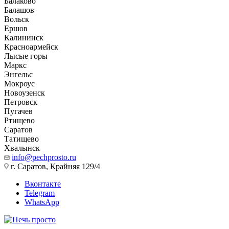
Балаково
Балашов
Вольск
Ершов
Калининск
Красноармейск
Лысые горы
Маркс
Энгельс
Мокроус
Новоузенск
Петровск
Пугачев
Ртищево
Саратов
Татищево
Хвалынск
info@pechprosto.ru
г. Саратов, Крайняя 129/4
Вконтакте
Telegram
WhatsApp