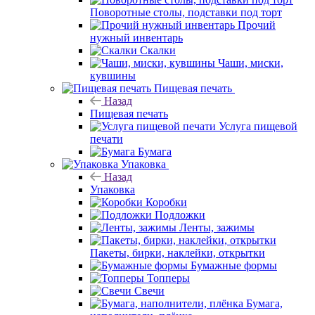
Поворотные столы, подставки под торт
Прочий
нужный инвентарь
Скалки
Чаши, миски,
кувшины
Пищевая печать
Назад
Пищевая печать
Услуга пищевой
печати
Бумага
Упаковка
Назад
Упаковка
Коробки
Подложки
Ленты, зажимы
Пакеты, бирки, наклейки, открытки
Бумажные формы
Топперы
Свечи
Бумага,