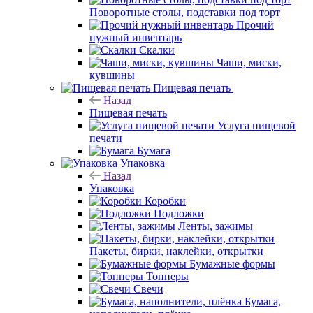
Поворотные столы, подставки под торт
Прочий
нужный инвентарь
Скалки
Чаши, миски,
кувшины
Пищевая печать
Назад
Пищевая печать
Услуга пищевой
печати
Бумага
Упаковка
Назад
Упаковка
Коробки
Подложки
Ленты, зажимы
Пакеты, бирки, наклейки, открытки
Бумажные формы
Топперы
Свечи
Бумага,