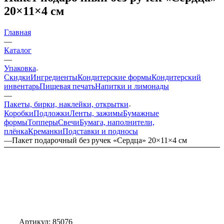
20×11×4 см
Главная
—
Каталог
—
Упаковка
Скидки
Ингредиенты
Кондитерские формы
Кондитерский
инвентарь
Пищевая печать
Напитки и лимонады
—
Пакеты, бирки, наклейки, открытки
Коробки
Подложки
Ленты, зажимы
Бумажные
формы
Топперы
Свечи
Бумага, наполнители,
плёнка
Креманки
Подставки и подносы
—
Пакет подарочный без ручек «Сердца» 20×11×4 см
Артикул:
85076