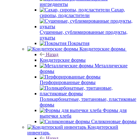
ингредиенты
Сахар,
сиропы, подсластители
Сушенные, сублимированные продукты,
цукаты
Покрытия
Кондитерские формы
Назад
Кондитерские формы
Металлические
формы
Перфорированные формы
Поликарбонатные, тритановые, пластиковые
формы
Формы для
выпечки хлеба
Силиконовые формы
Кондитерский
инвентарь
Назад