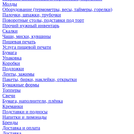
Молды
Оборудование (термометры, весы, таймеры, горелки)
Палочки, шпажки, трубочки
Поворотные столы, подставки под торт
Прочий нужный инвентарь
Скалки
Чаши, миски, кувшины
Пищевая печать
Услуга пищевой печати
Бумага
Упаковка
Коробки
Подложки
Ленты, зажимы
Пакеты, бирки, наклейки, открытки
Бумажные формы
Топперы
Свечи
Бумага, наполнители, плёнка
Креманки
Подставки и подносы
Напитки и лимонады
Бренды
Доставка и оплата
Доставка