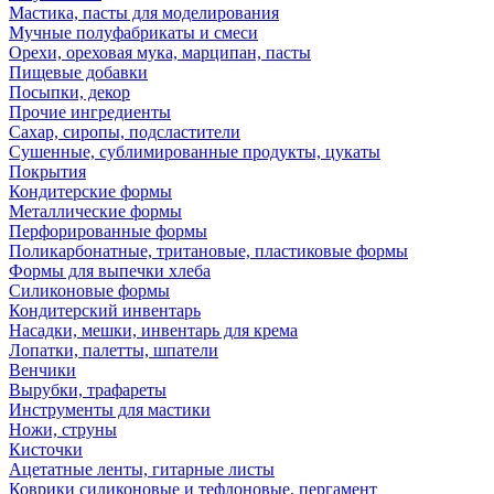
Мастика, пасты для моделирования
Мучные полуфабрикаты и смеси
Орехи, ореховая мука, марципан, пасты
Пищевые добавки
Посыпки, декор
Прочие ингредиенты
Сахар, сиропы, подсластители
Сушенные, сублимированные продукты, цукаты
Покрытия
Кондитерские формы
Металлические формы
Перфорированные формы
Поликарбонатные, тритановые, пластиковые формы
Формы для выпечки хлеба
Силиконовые формы
Кондитерский инвентарь
Насадки, мешки, инвентарь для крема
Лопатки, палетты, шпатели
Венчики
Вырубки, трафареты
Инструменты для мастики
Ножи, струны
Кисточки
Ацетатные ленты, гитарные листы
Коврики силиконовые и тефлоновые, пергамент