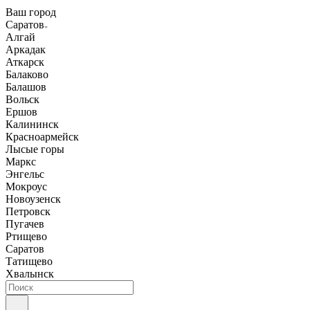
Ваш город
Саратов
Алгай
Аркадак
Аткарск
Балаково
Балашов
Вольск
Ершов
Калининск
Красноармейск
Лысые горы
Маркс
Энгельс
Мокроус
Новоузенск
Петровск
Пугачев
Ртищево
Саратов
Татищево
Хвалынск