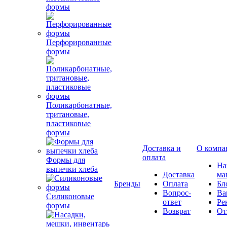
формы
Перфорированные
формы
Поликарбонатные,
тритановые,
пластиковые
формы
Доставка и
О компа
оплата
Формы для
Н
выпечки хлеба
Доставка
ма
Бренды
Оплата
Бл
Вопрос-
Ва
Силиконовые
ответ
Ре
формы
Возврат
От