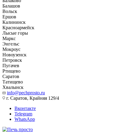
Балаково
Балашов
Вольск
Ершов
Калининск
Красноармейск
Лысые горы
Маркс
Энгельс
Мокроус
Новоузенск
Петровск
Пугачев
Ртищево
Саратов
Татищево
Хвалынск
info@pechprosto.ru
г. Саратов, Крайняя 129/4
Вконтакте
Telegram
WhatsApp