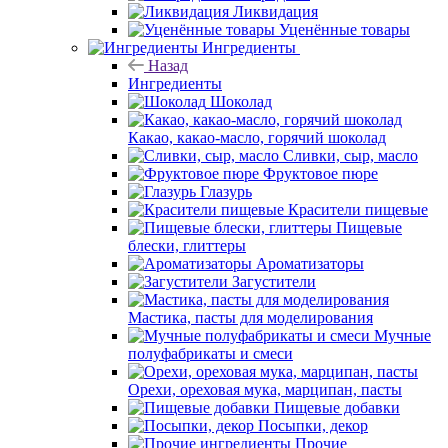
Ликвидация
Уценённые товары
Ингредиенты
Назад
Ингредиенты
Шоколад
Какао, какао-масло, горячий шоколад
Сливки, сыр, масло
Фруктовое пюре
Глазурь
Красители пищевые
Пищевые
блески, глиттеры
Ароматизаторы
Загустители
Мастика, пасты для моделирования
Мучные
полуфабрикаты и смеси
Орехи, ореховая мука, марципан, пасты
Пищевые добавки
Посыпки, декор
Прочие