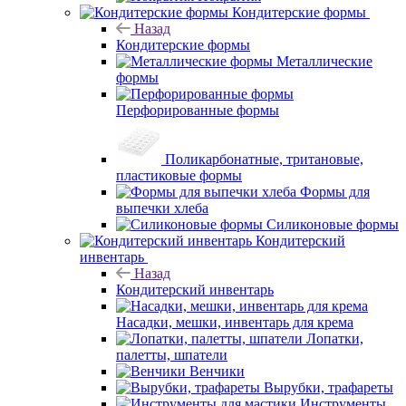
Кондитерские формы
Назад
Кондитерские формы
Металлические
формы
Перфорированные формы
Поликарбонатные, тритановые,
пластиковые формы
Формы для
выпечки хлеба
Силиконовые формы
Кондитерский
инвентарь
Назад
Кондитерский инвентарь
Насадки, мешки, инвентарь для крема
Лопатки,
палетты, шпатели
Венчики
Вырубки, трафареты
Инструменты