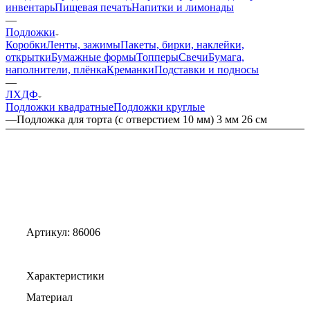
Скидки
Ингредиенты
Кондитерские формы
Кондитерский
инвентарь
Пищевая печать
Напитки и лимонады
—
Подложки
Коробки
Ленты, зажимы
Пакеты, бирки, наклейки,
открытки
Бумажные формы
Топперы
Свечи
Бумага,
наполнители, плёнка
Креманки
Подставки и подносы
—
ЛХДФ
Подложки квадратные
Подложки круглые
—
Подложка для торта (с отверстием 10 мм) 3 мм 26 см
Артикул:
86006
Характеристики
Материал