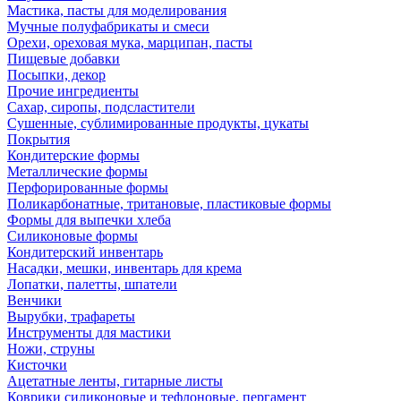
Мастика, пасты для моделирования
Мучные полуфабрикаты и смеси
Орехи, ореховая мука, марципан, пасты
Пищевые добавки
Посыпки, декор
Прочие ингредиенты
Сахар, сиропы, подсластители
Сушенные, сублимированные продукты, цукаты
Покрытия
Кондитерские формы
Металлические формы
Перфорированные формы
Поликарбонатные, тритановые, пластиковые формы
Формы для выпечки хлеба
Силиконовые формы
Кондитерский инвентарь
Насадки, мешки, инвентарь для крема
Лопатки, палетты, шпатели
Венчики
Вырубки, трафареты
Инструменты для мастики
Ножи, струны
Кисточки
Ацетатные ленты, гитарные листы
Коврики силиконовые и тефлоновые, пергамент