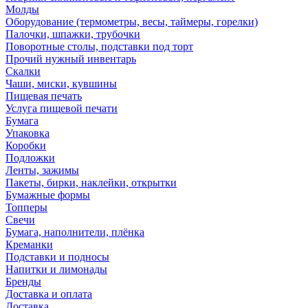
Молды
Оборудование (термометры, весы, таймеры, горелки)
Палочки, шпажки, трубочки
Поворотные столы, подставки под торт
Прочий нужный инвентарь
Скалки
Чаши, миски, кувшины
Пищевая печать
Услуга пищевой печати
Бумага
Упаковка
Коробки
Подложки
Ленты, зажимы
Пакеты, бирки, наклейки, открытки
Бумажные формы
Топперы
Свечи
Бумага, наполнители, плёнка
Креманки
Подставки и подносы
Напитки и лимонады
Бренды
Доставка и оплата
Доставка