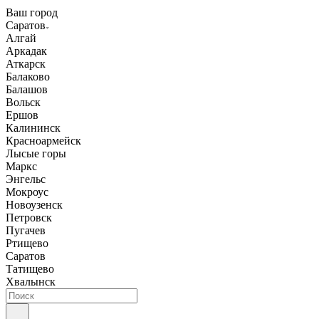
Ваш город
Саратов
Алгай
Аркадак
Аткарск
Балаково
Балашов
Вольск
Ершов
Калининск
Красноармейск
Лысые горы
Маркс
Энгельс
Мокроус
Новоузенск
Петровск
Пугачев
Ртищево
Саратов
Татищево
Хвалынск