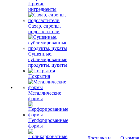
Прочие
ингредиенты
Сахар, сиропы,
подсластители
Сушенные,
сублимированные
продукты, цукаты
Покрытия
Металлические
формы
Перфорированные
формы
Доставка и
О компа