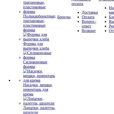
оплата
Н
Доставка
ма
Поликарбонатные,
Бренды
Оплата
Бл
тритановые,
Вопрос-
Ва
пластиковые
ответ
Ре
формы
Возврат
От
Формы для
выпечки хлеба
Силиконовые
формы
Насадки, мешки,
инвентарь для
крема
Лопатки, палетты,
шпатели