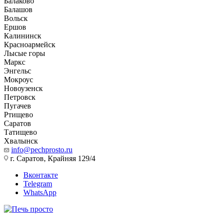
Балаково
Балашов
Вольск
Ершов
Калининск
Красноармейск
Лысые горы
Маркс
Энгельс
Мокроус
Новоузенск
Петровск
Пугачев
Ртищево
Саратов
Татищево
Хвалынск
info@pechprosto.ru
г. Саратов, Крайняя 129/4
Вконтакте
Telegram
WhatsApp