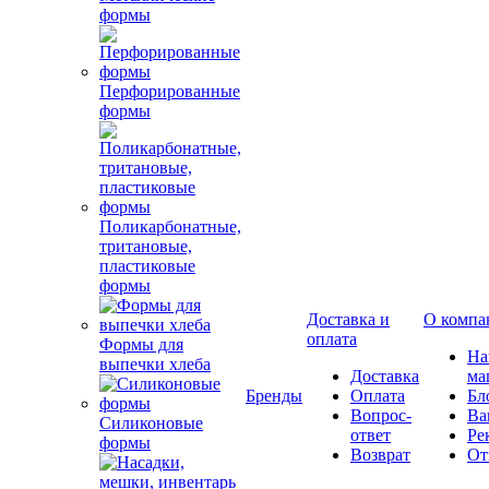
формы
Перфорированные
формы
Поликарбонатные,
тритановые,
пластиковые
формы
Доставка и
О компа
оплата
Формы для
Н
выпечки хлеба
Доставка
ма
Бренды
Оплата
Бл
Вопрос-
Ва
Силиконовые
ответ
Ре
формы
Возврат
От