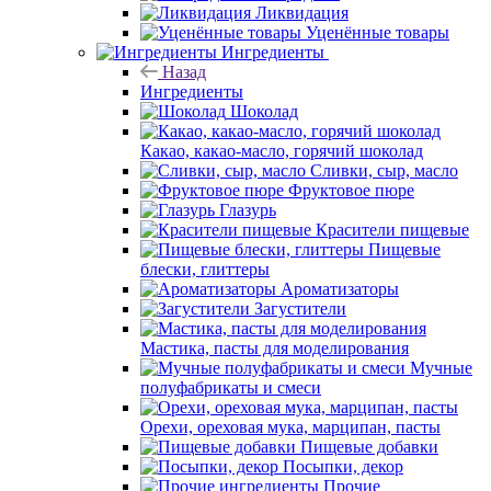
Ликвидация
Уценённые товары
Ингредиенты
Назад
Ингредиенты
Шоколад
Какао, какао-масло, горячий шоколад
Сливки, сыр, масло
Фруктовое пюре
Глазурь
Красители пищевые
Пищевые
блески, глиттеры
Ароматизаторы
Загустители
Мастика, пасты для моделирования
Мучные
полуфабрикаты и смеси
Орехи, ореховая мука, марципан, пасты
Пищевые добавки
Посыпки, декор
Прочие