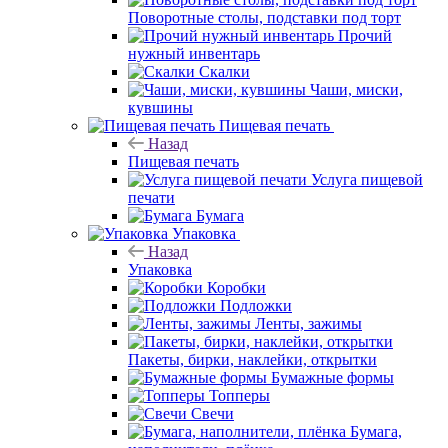
Поворотные столы, подставки под торт
Прочий
нужный инвентарь
Скалки
Чаши, миски,
кувшины
Пищевая печать
Назад
Пищевая печать
Услуга пищевой
печати
Бумага
Упаковка
Назад
Упаковка
Коробки
Подложки
Ленты, зажимы
Пакеты, бирки, наклейки, открытки
Бумажные формы
Топперы
Свечи
Бумага,