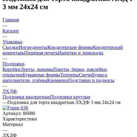
3 мм 24х24 см
Главная
—
Каталог
—
Упаковка
Скидки
Ингредиенты
Кондитерские формы
Кондитерский
инвентарь
Пищевая печать
Напитки и лимонады
—
Подложки
Коробки
Ленты, зажимы
Пакеты, бирки, наклейки,
открытки
Бумажные формы
Топперы
Свечи
Бумага,
наполнители, плёнка
Креманки
Подставки и подносы
—
ЛХДФ
Подложки квадратные
Подложки круглые
—
Подложка для торта квадратная ЛХДФ 3 мм 24х24 см
Артикул:
86080
Характеристики
Материал
—
ЛХДФ