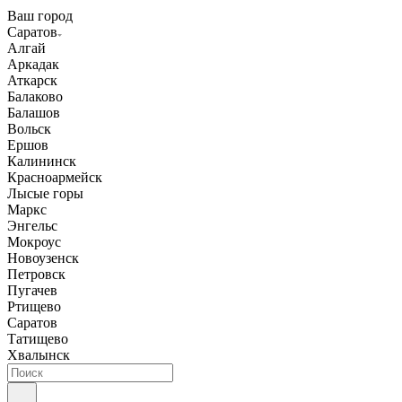
Ваш город
Саратов
Алгай
Аркадак
Аткарск
Балаково
Балашов
Вольск
Ершов
Калининск
Красноармейск
Лысые горы
Маркс
Энгельс
Мокроус
Новоузенск
Петровск
Пугачев
Ртищево
Саратов
Татищево
Хвалынск