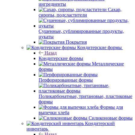
ингредиенты
Сахар,
сиропы, подсластители
Сушенные, сублимированные продукты,
цукаты
Покрытия
Кондитерские формы
Назад
Кондитерские формы
Металлические
формы
Перфорированные формы
Поликарбонатные, тритановые, пластиковые
формы
Формы для
выпечки хлеба
Силиконовые формы
Кондитерский
инвентарь
Назад