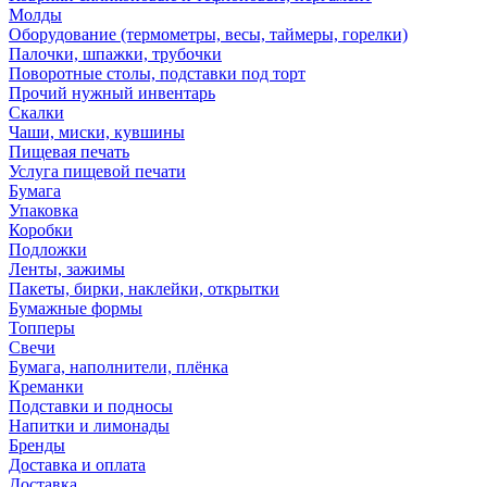
Молды
Оборудование (термометры, весы, таймеры, горелки)
Палочки, шпажки, трубочки
Поворотные столы, подставки под торт
Прочий нужный инвентарь
Скалки
Чаши, миски, кувшины
Пищевая печать
Услуга пищевой печати
Бумага
Упаковка
Коробки
Подложки
Ленты, зажимы
Пакеты, бирки, наклейки, открытки
Бумажные формы
Топперы
Свечи
Бумага, наполнители, плёнка
Креманки
Подставки и подносы
Напитки и лимонады
Бренды
Доставка и оплата
Доставка