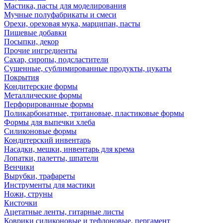
Мастика, пасты для моделирования
Мучные полуфабрикаты и смеси
Орехи, ореховая мука, марципан, пасты
Пищевые добавки
Посыпки, декор
Прочие ингредиенты
Сахар, сиропы, подсластители
Сушенные, сублимированные продукты, цукаты
Покрытия
Кондитерские формы
Металлические формы
Перфорированные формы
Поликарбонатные, тритановые, пластиковые формы
Формы для выпечки хлеба
Силиконовые формы
Кондитерский инвентарь
Насадки, мешки, инвентарь для крема
Лопатки, палетты, шпатели
Венчики
Вырубки, трафареты
Инструменты для мастики
Ножи, струны
Кисточки
Ацетатные ленты, гитарные листы
Коврики силиконовые и тефлоновые, пергамент