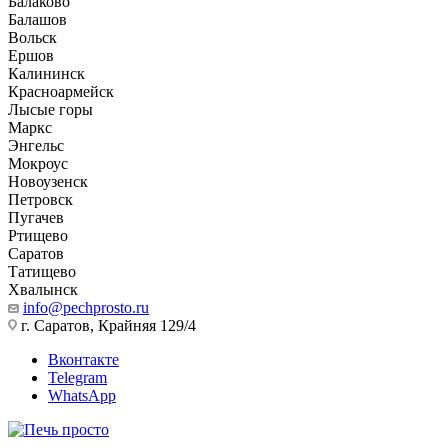
Балаково
Балашов
Вольск
Ершов
Калининск
Красноармейск
Лысые горы
Маркс
Энгельс
Мокроус
Новоузенск
Петровск
Пугачев
Ртищево
Саратов
Татищево
Хвалынск
info@pechprosto.ru
г. Саратов, Крайняя 129/4
Вконтакте
Telegram
WhatsApp