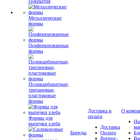
Покрытия
Металлические
формы
Перфорированные
формы
Поликарбонатные,
тритановые,
пластиковые
формы
Доставка и
О компа
оплата
Формы для
Н
выпечки хлеба
Доставка
ма
Бренды
Оплата
Бл
Вопрос-
Ва