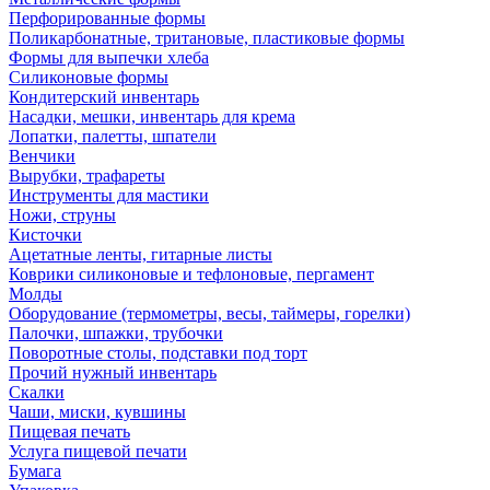
Перфорированные формы
Поликарбонатные, тритановые, пластиковые формы
Формы для выпечки хлеба
Силиконовые формы
Кондитерский инвентарь
Насадки, мешки, инвентарь для крема
Лопатки, палетты, шпатели
Венчики
Вырубки, трафареты
Инструменты для мастики
Ножи, струны
Кисточки
Ацетатные ленты, гитарные листы
Коврики силиконовые и тефлоновые, пергамент
Молды
Оборудование (термометры, весы, таймеры, горелки)
Палочки, шпажки, трубочки
Поворотные столы, подставки под торт
Прочий нужный инвентарь
Скалки
Чаши, миски, кувшины
Пищевая печать
Услуга пищевой печати
Бумага