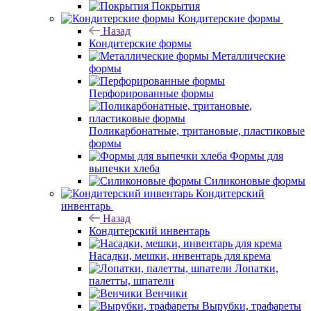
Покрытия
Кондитерские формы
Назад
Кондитерские формы
Металлические
формы
Перфорированные формы
Поликарбонатные, тритановые, пластиковые
формы
Формы для
выпечки хлеба
Силиконовые формы
Кондитерский
инвентарь
Назад
Кондитерский инвентарь
Насадки, мешки, инвентарь для крема
Лопатки,
палетты, шпатели
Венчики
Вырубки, трафареты