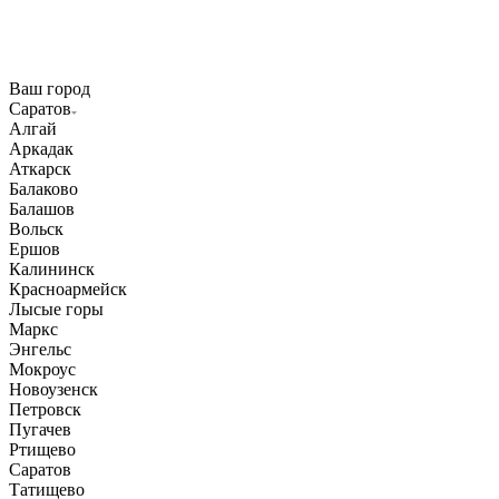
Ваш город
Саратов
Алгай
Аркадак
Аткарск
Балаково
Балашов
Вольск
Ершов
Калининск
Красноармейск
Лысые горы
Маркс
Энгельс
Мокроус
Новоузенск
Петровск
Пугачев
Ртищево
Саратов
Татищево