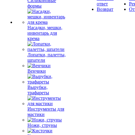
Силиконовые
ответ
Ре
формы
Возврат
От
Насадки, мешки,
инвентарь для
крема
Лопатки, палетты,
шпатели
Венчики
Вырубки,
трафареты
Инструменты для
мастики
Ножи, струны