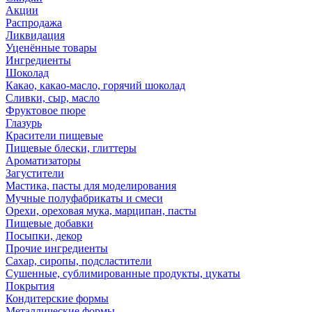
Акции
Распродажа
Ликвидация
Уценённые товары
Ингредиенты
Шоколад
Какао, какао-масло, горячий шоколад
Сливки, сыр, масло
Фруктовое пюре
Глазурь
Красители пищевые
Пищевые блески, глиттеры
Ароматизаторы
Загустители
Мастика, пасты для моделирования
Мучные полуфабрикаты и смеси
Орехи, ореховая мука, марципан, пасты
Пищевые добавки
Посыпки, декор
Прочие ингредиенты
Сахар, сиропы, подсластители
Сушенные, сублимированные продукты, цукаты
Покрытия
Кондитерские формы
Металлические формы