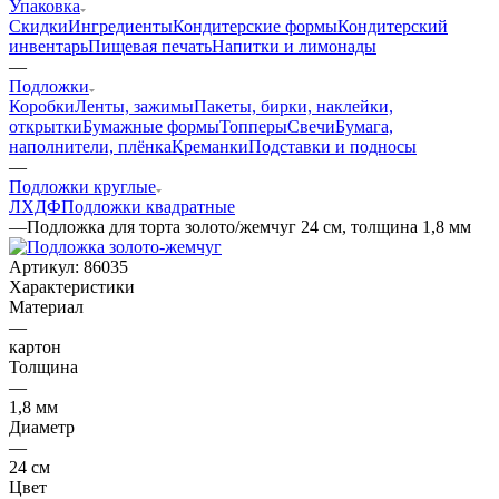
Упаковка
Скидки
Ингредиенты
Кондитерские формы
Кондитерский
инвентарь
Пищевая печать
Напитки и лимонады
—
Подложки
Коробки
Ленты, зажимы
Пакеты, бирки, наклейки,
открытки
Бумажные формы
Топперы
Свечи
Бумага,
наполнители, плёнка
Креманки
Подставки и подносы
—
Подложки круглые
ЛХДФ
Подложки квадратные
—
Подложка для торта золото/жемчуг 24 см, толщина 1,8 мм
Артикул:
86035
Характеристики
Материал
—
картон
Толщина
—
1,8 мм
Диаметр
—
24 см
Цвет