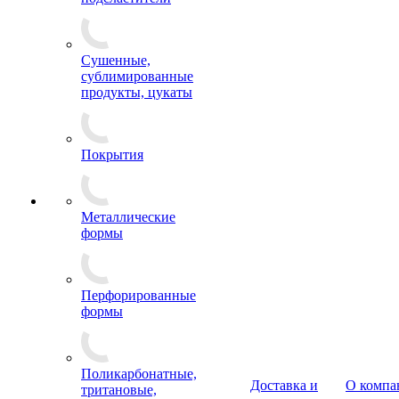
Сушенные,
сублимированные
продукты, цукаты
Покрытия
Металлические
формы
Перфорированные
формы
Поликарбонатные,
Доставка и
О компа
тритановые,