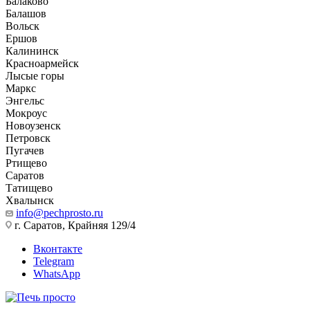
Балаково
Балашов
Вольск
Ершов
Калининск
Красноармейск
Лысые горы
Маркс
Энгельс
Мокроус
Новоузенск
Петровск
Пугачев
Ртищево
Саратов
Татищево
Хвалынск
info@pechprosto.ru
г. Саратов, Крайняя 129/4
Вконтакте
Telegram
WhatsApp