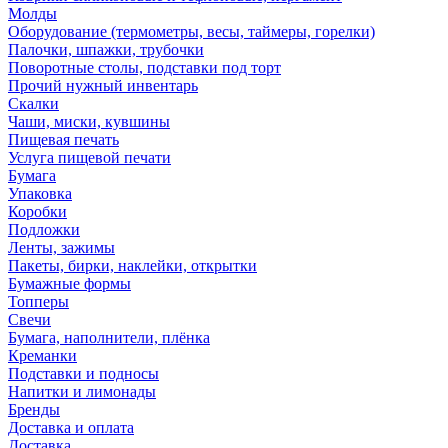
Молды
Оборудование (термометры, весы, таймеры, горелки)
Палочки, шпажки, трубочки
Поворотные столы, подставки под торт
Прочий нужный инвентарь
Скалки
Чаши, миски, кувшины
Пищевая печать
Услуга пищевой печати
Бумага
Упаковка
Коробки
Подложки
Ленты, зажимы
Пакеты, бирки, наклейки, открытки
Бумажные формы
Топперы
Свечи
Бумага, наполнители, плёнка
Креманки
Подставки и подносы
Напитки и лимонады
Бренды
Доставка и оплата
Доставка