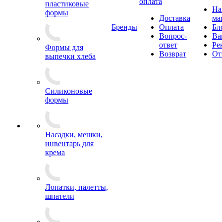
оплата
пластиковые
Н
формы
Доставка
ма
Бренды
Оплата
Бл
Вопрос-
Ва
ответ
Ре
Формы для
Возврат
От
выпечки хлеба
Силиконовые
формы
Насадки, мешки,
инвентарь для
крема
Лопатки, палетты,
шпатели