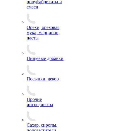
полуфабрикаты и
смеси
Орехи, ореховая
мука, марципан,
пасты
Пищевые добавки
Посыпки, декор
Прочие
ингредиенты
Сахар, сиропы,
подсластители