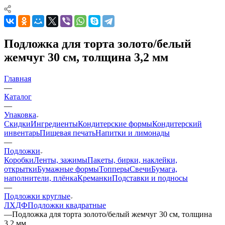
Подложка для торта золото/белый
жемчуг 30 см, толщина 3,2 мм
Главная
—
Каталог
—
Упаковка
Скидки
Ингредиенты
Кондитерские формы
Кондитерский
инвентарь
Пищевая печать
Напитки и лимонады
—
Подложки
Коробки
Ленты, зажимы
Пакеты, бирки, наклейки,
открытки
Бумажные формы
Топперы
Свечи
Бумага,
наполнители, плёнка
Креманки
Подставки и подносы
—
Подложки круглые
ЛХДФ
Подложки квадратные
—
Подложка для торта золото/белый жемчуг 30 см, толщина
3,2 мм