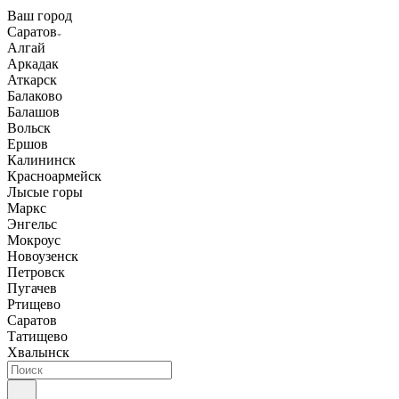
Ваш город
Саратов
Алгай
Аркадак
Аткарск
Балаково
Балашов
Вольск
Ершов
Калининск
Красноармейск
Лысые горы
Маркс
Энгельс
Мокроус
Новоузенск
Петровск
Пугачев
Ртищево
Саратов
Татищево
Хвалынск