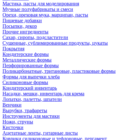
Мастика, пасты для моделирования
Мучные полуфабрикаты и смеси
Орехи, ореховая мука, марципан, пасты
Пищевые добавки
Посыпки, декор
Прочие ингредиенты
Сахар, сиропы, подсластители
Сушенные, сублимированные продукты, цукаты
Покрытия
Кондитерские формы
Металлические формы
Перфорированные формы
Поликарбонатные, тритановые, пластиковые формы
Формы для выпечки хлеба
Силиконовые формы
Кондитерский инвентарь
Насадки, мешки, инвентарь для крема
Лопатки, палетты, шпатели
Венчики
Вырубки, трафареты
Инструменты для мастики
Ножи, струны
Кисточки
Ацетатные ленты, гитарные листы
Коврики силиконовые и тефлоновые, пергамент