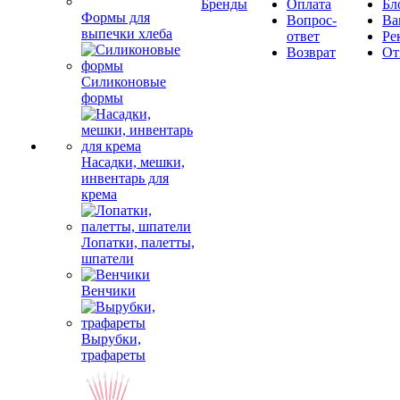
Бренды
Оплата
Бл
Формы для
Вопрос-
Ва
выпечки хлеба
ответ
Ре
Возврат
От
Силиконовые
формы
Насадки, мешки,
инвентарь для
крема
Лопатки, палетты,
шпатели
Венчики
Вырубки,
трафареты