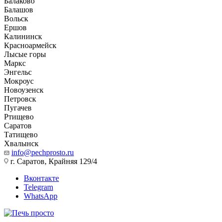
Балаково
Балашов
Вольск
Ершов
Калининск
Красноармейск
Лысые горы
Маркс
Энгельс
Мокроус
Новоузенск
Петровск
Пугачев
Ртищево
Саратов
Татищево
Хвалынск
info@pechprosto.ru
г. Саратов, Крайняя 129/4
Вконтакте
Telegram
WhatsApp