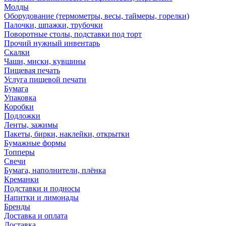
Молды
Оборудование (термометры, весы, таймеры, горелки)
Палочки, шпажки, трубочки
Поворотные столы, подставки под торт
Прочий нужный инвентарь
Скалки
Чаши, миски, кувшины
Пищевая печать
Услуга пищевой печати
Бумага
Упаковка
Коробки
Подложки
Ленты, зажимы
Пакеты, бирки, наклейки, открытки
Бумажные формы
Топперы
Свечи
Бумага, наполнители, плёнка
Креманки
Подставки и подносы
Напитки и лимонады
Бренды
Доставка и оплата
Доставка