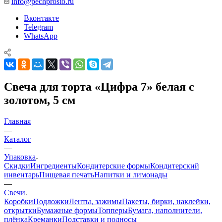
Контактная информация
г. Саратов, Крайняя 129/4
info@pechprosto.ru
Вконтакте
Telegram
WhatsApp
Свеча для торта «Цифра 7» белая с
золотом, 5 см
Главная
—
Каталог
—
Упаковка
Скидки
Ингредиенты
Кондитерские формы
Кондитерский
инвентарь
Пищевая печать
Напитки и лимонады
—
Свечи
Коробки
Подложки
Ленты, зажимы
Пакеты, бирки, наклейки,