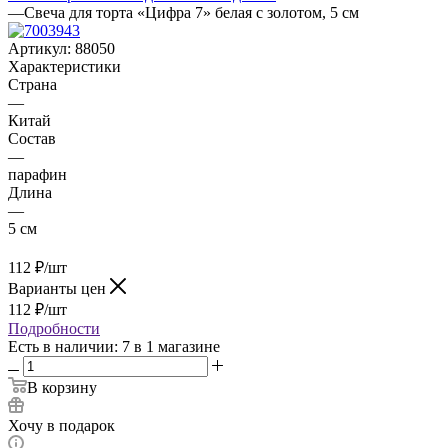
открытки
Бумажные формы
Топперы
Бумага, наполнители,
плёнка
Креманки
Подставки и подносы
—
Свеча для торта «Цифра 7» белая с золотом, 5 см
Артикул:
88050
Характеристики
Страна
—
Китай
Состав
—
парафин
Длина
—
5 см
112
₽
/шт
Варианты цен
112
₽
/шт
Подробности
Есть в наличии
: 7
в 1 магазине
В корзину