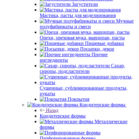
Загустители
Мастика, пасты для моделирования
Мучные
полуфабрикаты и смеси
Орехи, ореховая мука, марципан, пасты
Пищевые добавки
Посыпки, декор
Прочие
ингредиенты
Сахар,
сиропы, подсластители
Сушенные, сублимированные продукты,
цукаты
Покрытия
Кондитерские формы
Назад
Кондитерские формы
Металлические
формы
Перфорированные формы