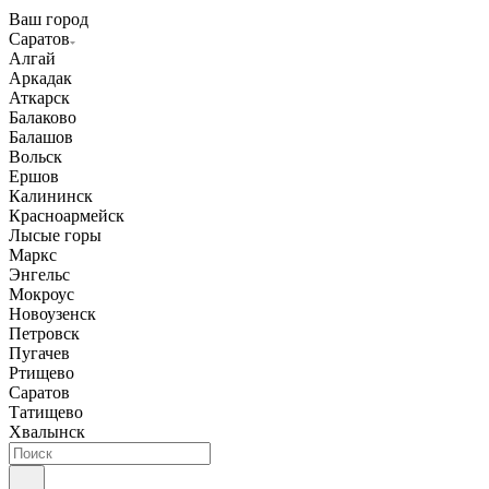
Ваш город
Саратов
Алгай
Аркадак
Аткарск
Балаково
Балашов
Вольск
Ершов
Калининск
Красноармейск
Лысые горы
Маркс
Энгельс
Мокроус
Новоузенск
Петровск
Пугачев
Ртищево
Саратов
Татищево
Хвалынск