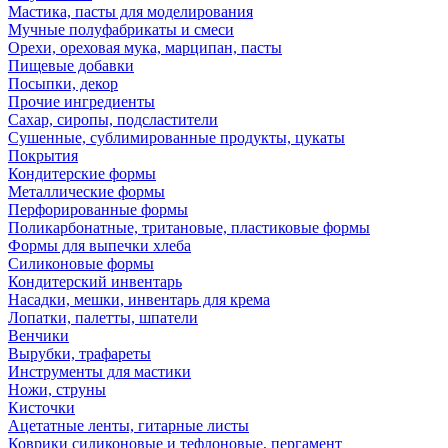
Мастика, пасты для моделирования
Мучные полуфабрикаты и смеси
Орехи, ореховая мука, марципан, пасты
Пищевые добавки
Посыпки, декор
Прочие ингредиенты
Сахар, сиропы, подсластители
Сушенные, сублимированные продукты, цукаты
Покрытия
Кондитерские формы
Металлические формы
Перфорированные формы
Поликарбонатные, тритановые, пластиковые формы
Формы для выпечки хлеба
Силиконовые формы
Кондитерский инвентарь
Насадки, мешки, инвентарь для крема
Лопатки, палетты, шпатели
Венчики
Вырубки, трафареты
Инструменты для мастики
Ножи, струны
Кисточки
Ацетатные ленты, гитарные листы
Коврики силиконовые и тефлоновые, пергамент