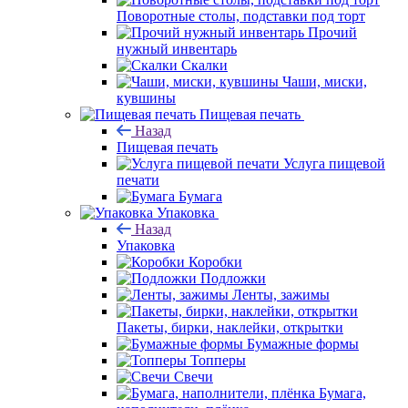
Поворотные столы, подставки под торт
Прочий
нужный инвентарь
Скалки
Чаши, миски,
кувшины
Пищевая печать
Назад
Пищевая печать
Услуга пищевой
печати
Бумага
Упаковка
Назад
Упаковка
Коробки
Подложки
Ленты, зажимы
Пакеты, бирки, наклейки, открытки
Бумажные формы
Топперы
Свечи
Бумага,