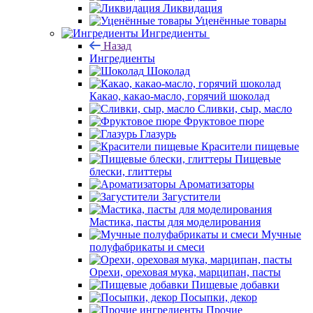
Ликвидация
Уценённые товары
Ингредиенты
Назад
Ингредиенты
Шоколад
Какао, какао-масло, горячий шоколад
Сливки, сыр, масло
Фруктовое пюре
Глазурь
Красители пищевые
Пищевые
блески, глиттеры
Ароматизаторы
Загустители
Мастика, пасты для моделирования
Мучные
полуфабрикаты и смеси
Орехи, ореховая мука, марципан, пасты
Пищевые добавки
Посыпки, декор
Прочие