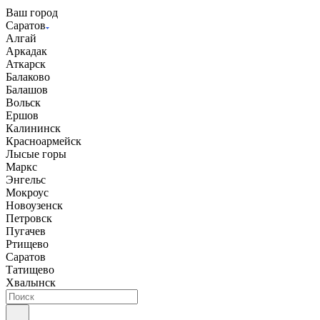
Ваш город
Саратов
Алгай
Аркадак
Аткарск
Балаково
Балашов
Вольск
Ершов
Калининск
Красноармейск
Лысые горы
Маркс
Энгельс
Мокроус
Новоузенск
Петровск
Пугачев
Ртищево
Саратов
Татищево
Хвалынск