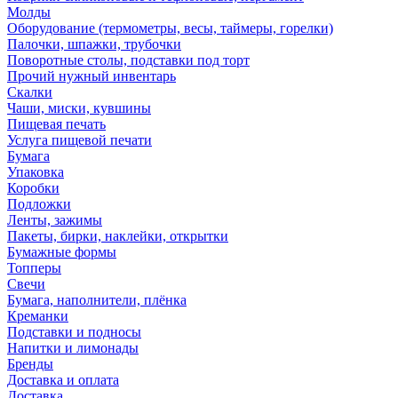
Молды
Оборудование (термометры, весы, таймеры, горелки)
Палочки, шпажки, трубочки
Поворотные столы, подставки под торт
Прочий нужный инвентарь
Скалки
Чаши, миски, кувшины
Пищевая печать
Услуга пищевой печати
Бумага
Упаковка
Коробки
Подложки
Ленты, зажимы
Пакеты, бирки, наклейки, открытки
Бумажные формы
Топперы
Свечи
Бумага, наполнители, плёнка
Креманки
Подставки и подносы
Напитки и лимонады
Бренды
Доставка и оплата
Доставка