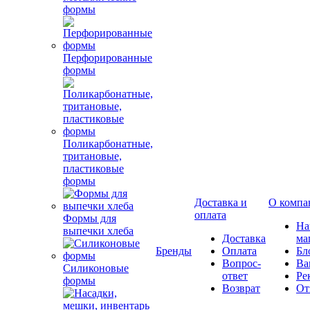
формы
Перфорированные
формы
Поликарбонатные,
тритановые,
пластиковые
формы
Доставка и
О компа
оплата
Формы для
Н
выпечки хлеба
Доставка
ма
Бренды
Оплата
Бл
Вопрос-
Ва
Силиконовые
ответ
Ре
формы
Возврат
От