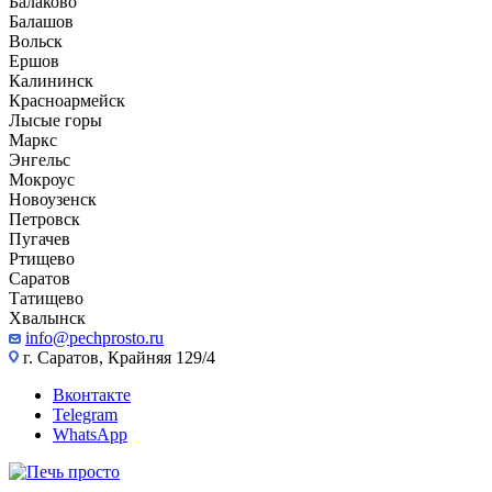
Балаково
Балашов
Вольск
Ершов
Калининск
Красноармейск
Лысые горы
Маркс
Энгельс
Мокроус
Новоузенск
Петровск
Пугачев
Ртищево
Саратов
Татищево
Хвалынск
info@pechprosto.ru
г. Саратов, Крайняя 129/4
Вконтакте
Telegram
WhatsApp