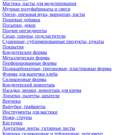
Мастика, пасты для моделирования
Мучные полуфабрикаты и смеси
Орехи, ореховая мука, марципан, пасты
Пищевые добавки
Посыпки, декор
Прочие ингредиенты
Сахар, сиропы, подсластители
Сушенные, сублимированные продукты, цукаты
Покрытия
Кондитерские формы
Металлические формы
Перфорированные формы
Поликарбонатные, тритановые, пластиковые формы
Формы для выпечки хлеба
Силиконовые формы
Кондитерский инвентарь
Насадки, мешки, инвентарь для крема
Лопатки, палетты, шпатели
Венчики
Вырубки, трафареты
Инструменты для мастики
Ножи, струны
Кисточки
Ацетатные ленты, гитарные листы
Коврики силиконовые и тефлоновые, пергамент