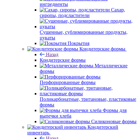
ингредиенты
Сахар,
сиропы, подсластители
Сушенные, сублимированные продукты,
цукаты
Покрытия
Кондитерские формы
Назад
Кондитерские формы
Металлические
формы
Перфорированные формы
Поликарбонатные, тритановые, пластиковые
формы
Формы для
выпечки хлеба
Силиконовые формы
Кондитерский
инвентарь
Назад