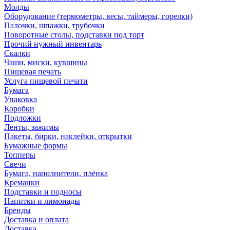
Молды
Оборудование (термометры, весы, таймеры, горелки)
Палочки, шпажки, трубочки
Поворотные столы, подставки под торт
Прочий нужный инвентарь
Скалки
Чаши, миски, кувшины
Пищевая печать
Услуга пищевой печати
Бумага
Упаковка
Коробки
Подложки
Ленты, зажимы
Пакеты, бирки, наклейки, открытки
Бумажные формы
Топперы
Свечи
Бумага, наполнители, плёнка
Креманки
Подставки и подносы
Напитки и лимонады
Бренды
Доставка и оплата
Доставка