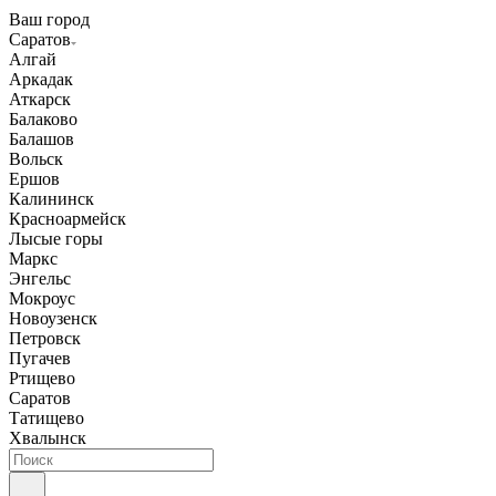
Ваш город
Саратов
Алгай
Аркадак
Аткарск
Балаково
Балашов
Вольск
Ершов
Калининск
Красноармейск
Лысые горы
Маркс
Энгельс
Мокроус
Новоузенск
Петровск
Пугачев
Ртищево
Саратов
Татищево
Хвалынск