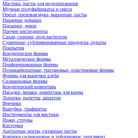
Мастика, пасты для моделирования
Мучные полуфабрикаты и смеси
Орехи, ореховая мука, марципан, пасты
Пищевые добавки
Посыпки, декор
Прочие ингредиенты
Сахар, сиропы, подсластители
Сушенные, сублимированные продукты, цукаты
Покрытия
Кондитерские формы
Металлические формы
Перфорированные формы
Поликарбонатные, тритановые, пластиковые формы
Формы для выпечки хлеба
Силиконовые формы
Кондитерский инвентарь
Насадки, мешки, инвентарь для крема
Лопатки, палетты, шпатели
Венчики
Вырубки, трафареты
Инструменты для мастики
Ножи, струны
Кисточки
Ацетатные ленты, гитарные листы
Коврики силиконовые и тефлоновые, пергамент