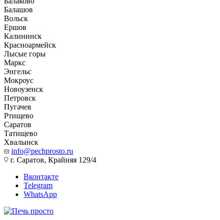
Балаково
Балашов
Вольск
Ершов
Калининск
Красноармейск
Лысые горы
Маркс
Энгельс
Мокроус
Новоузенск
Петровск
Пугачев
Ртищево
Саратов
Татищево
Хвалынск
info@pechprosto.ru
г. Саратов, Крайняя 129/4
Вконтакте
Telegram
WhatsApp