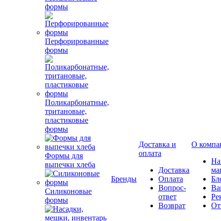
формы
Перфорированные
формы
Поликарбонатные,
тритановые,
пластиковые
формы
Доставка и
О компа
оплата
Формы для
Н
выпечки хлеба
Доставка
ма
Бренды
Оплата
Бл
Вопрос-
Ва
Силиконовые
ответ
Ре
формы
Возврат
От