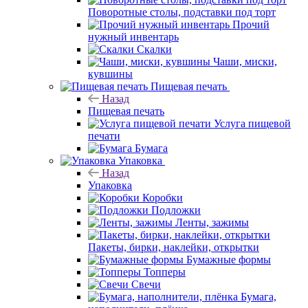
Поворотные столы, подставки под торт
Прочий
нужный инвентарь
Скалки
Чаши, миски,
кувшины
Пищевая печать
Назад
Пищевая печать
Услуга пищевой
печати
Бумага
Упаковка
Назад
Упаковка
Коробки
Подложки
Ленты, зажимы
Пакеты, бирки, наклейки, открытки
Бумажные формы
Топперы
Свечи
Бумага,