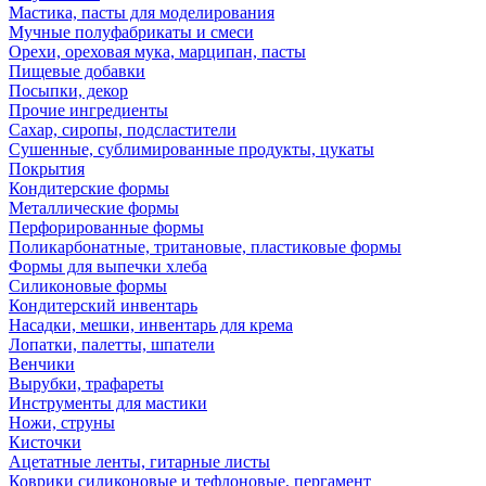
Мастика, пасты для моделирования
Мучные полуфабрикаты и смеси
Орехи, ореховая мука, марципан, пасты
Пищевые добавки
Посыпки, декор
Прочие ингредиенты
Сахар, сиропы, подсластители
Сушенные, сублимированные продукты, цукаты
Покрытия
Кондитерские формы
Металлические формы
Перфорированные формы
Поликарбонатные, тритановые, пластиковые формы
Формы для выпечки хлеба
Силиконовые формы
Кондитерский инвентарь
Насадки, мешки, инвентарь для крема
Лопатки, палетты, шпатели
Венчики
Вырубки, трафареты
Инструменты для мастики
Ножи, струны
Кисточки
Ацетатные ленты, гитарные листы
Коврики силиконовые и тефлоновые, пергамент