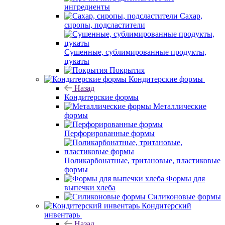
ингредиенты
Сахар,
сиропы, подсластители
Сушенные, сублимированные продукты,
цукаты
Покрытия
Кондитерские формы
Назад
Кондитерские формы
Металлические
формы
Перфорированные формы
Поликарбонатные, тритановые, пластиковые
формы
Формы для
выпечки хлеба
Силиконовые формы
Кондитерский
инвентарь
Назад