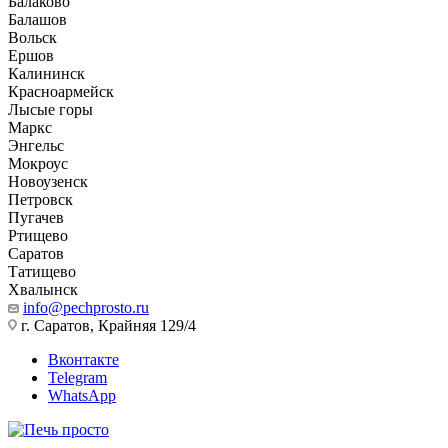
Балаково
Балашов
Вольск
Ершов
Калининск
Красноармейск
Лысые горы
Маркс
Энгельс
Мокроус
Новоузенск
Петровск
Пугачев
Ртищево
Саратов
Татищево
Хвалынск
info@pechprosto.ru
г. Саратов, Крайняя 129/4
Вконтакте
Telegram
WhatsApp