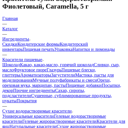
Фиолетовый, Caramella, 5 г
Главная
—
Каталог
—
Ингредиенты
Скидки
Кондитерские формы
Кондитерский
инвентарь
Пищевая печать
Упаковка
Напитки и лимонады
—
Красители пищевые
Шоколад
Какао, какао-масло, горячий шоколад
Сливки, сыр,
масло
Фруктовое пюре
Глазурь
Пищевые блески,
глиттеры
Ароматизаторы
Загустители
Мастика, пасты для
моделирования
Мучные полуфабрикаты и смеси
Орехи,
ореховая мука, марципан, пасты
Пищевые добавки
Посыпки,
декор
Прочие ингредиенты
Сахар, сиропы,
подсластители
Сушенные, сублимированные продукты,
цукаты
Покрытия
—
Сухие водорастворимые красители
Универсальные красители
Гелевые водорастворимые
красители
Гелевые жирорастворимые красители
Красители для
яиц
Натуральные красители
Сухие жирорастворимые