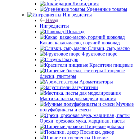
Ликвидация
Уценённые товары
Ингредиенты
Назад
Ингредиенты
Шоколад
Какао, какао-масло, горячий шоколад
Сливки, сыр, масло
Фруктовое пюре
Глазурь
Красители пищевые
Пищевые
блески, глиттеры
Ароматизаторы
Загустители
Мастика, пасты для моделирования
Мучные
полуфабрикаты и смеси
Орехи, ореховая мука, марципан, пасты
Пищевые добавки
Посыпки, декор
Прочие