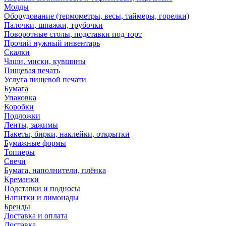
Молды
Оборудование (термометры, весы, таймеры, горелки)
Палочки, шпажки, трубочки
Поворотные столы, подставки под торт
Прочий нужный инвентарь
Скалки
Чаши, миски, кувшины
Пищевая печать
Услуга пищевой печати
Бумага
Упаковка
Коробки
Подложки
Ленты, зажимы
Пакеты, бирки, наклейки, открытки
Бумажные формы
Топперы
Свечи
Бумага, наполнители, плёнка
Креманки
Подставки и подносы
Напитки и лимонады
Бренды
Доставка и оплата
Доставка