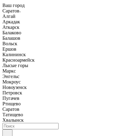
Ваш город
Саратов
Алгай
Аркадак
Аткарск
Балаково
Балашов
Вольск
Ершов
Калининск
Красноармейск
Лысые горы
Маркс
Энгельс
Мокроус
Новоузенск
Петровск
Пугачев
Ртищево
Саратов
Татищево
Хвалынск