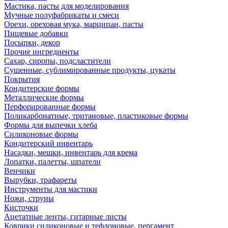
Мастика, пасты для моделирования
Мучные полуфабрикаты и смеси
Орехи, ореховая мука, марципан, пасты
Пищевые добавки
Посыпки, декор
Прочие ингредиенты
Сахар, сиропы, подсластители
Сушенные, сублимированные продукты, цукаты
Покрытия
Кондитерские формы
Металлические формы
Перфорированные формы
Поликарбонатные, тритановые, пластиковые формы
Формы для выпечки хлеба
Силиконовые формы
Кондитерский инвентарь
Насадки, мешки, инвентарь для крема
Лопатки, палетты, шпатели
Венчики
Вырубки, трафареты
Инструменты для мастики
Ножи, струны
Кисточки
Ацетатные ленты, гитарные листы
Коврики силиконовые и тефлоновые, пергамент