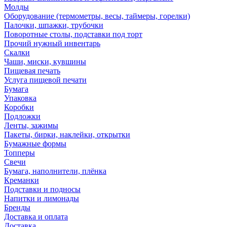
Молды
Оборудование (термометры, весы, таймеры, горелки)
Палочки, шпажки, трубочки
Поворотные столы, подставки под торт
Прочий нужный инвентарь
Скалки
Чаши, миски, кувшины
Пищевая печать
Услуга пищевой печати
Бумага
Упаковка
Коробки
Подложки
Ленты, зажимы
Пакеты, бирки, наклейки, открытки
Бумажные формы
Топперы
Свечи
Бумага, наполнители, плёнка
Креманки
Подставки и подносы
Напитки и лимонады
Бренды
Доставка и оплата
Доставка