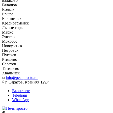
Балаково
Балашов
Вольск
Ершов
Калининск
Красноармейск
Лысые горы
Маркс
Энгельс
Мокроус
Новоузенск
Петровск
Пугачев
Ртищево
Саратов
Татищево
Хвалынск
info@pechprosto.ru
г. Саратов, Крайняя 129/4
Вконтакте
Telegram
WhatsApp