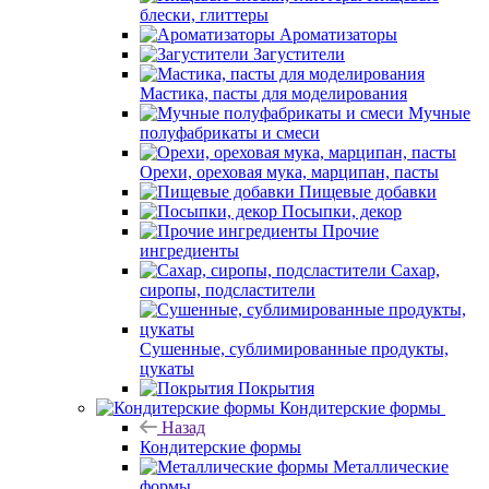
блески, глиттеры
Ароматизаторы
Загустители
Мастика, пасты для моделирования
Мучные
полуфабрикаты и смеси
Орехи, ореховая мука, марципан, пасты
Пищевые добавки
Посыпки, декор
Прочие
ингредиенты
Сахар,
сиропы, подсластители
Сушенные, сублимированные продукты,
цукаты
Покрытия
Кондитерские формы
Назад
Кондитерские формы
Металлические
формы