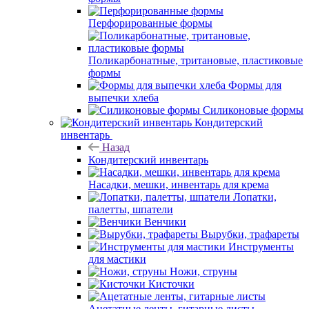
Перфорированные формы
Поликарбонатные, тритановые, пластиковые
формы
Формы для
выпечки хлеба
Силиконовые формы
Кондитерский
инвентарь
Назад
Кондитерский инвентарь
Насадки, мешки, инвентарь для крема
Лопатки,
палетты, шпатели
Венчики
Вырубки, трафареты
Инструменты
для мастики
Ножи, струны
Кисточки
Ацетатные ленты, гитарные листы