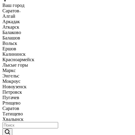
Ваш город
Саратов
Алгай
Аркадак
Аткарск
Балаково
Балашов
Вольск
Ершов
Калининск
Красноармейск
Лысые горы
Маркс
Энгельс
Мокроус
Новоузенск
Петровск
Пугачев
Ртищево
Саратов
Татищево
Хвалынск