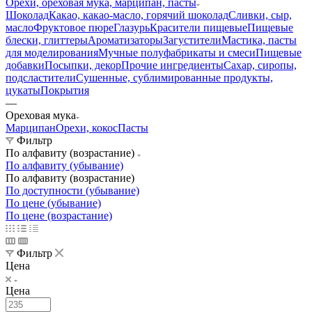
Орехи, ореховая мука, марципан, пасты
Шоколад
Какао, какао-масло, горячий шоколад
Сливки, сыр,
масло
Фруктовое пюре
Глазурь
Красители пищевые
Пищевые
блески, глиттеры
Ароматизаторы
Загустители
Мастика, пасты
для моделирования
Мучные полуфабрикаты и смеси
Пищевые
добавки
Посыпки, декор
Прочие ингредиенты
Сахар, сиропы,
подсластители
Сушенные, сублимированные продукты,
цукаты
Покрытия
—
Ореховая мука
Марципан
Орехи, кокос
Пасты
Фильтр
По алфавиту (возрастание)
По алфавиту (убывание)
По алфавиту (возрастание)
По доступности (убывание)
По цене (убывание)
По цене (возрастание)
Фильтр
Цена
Цена