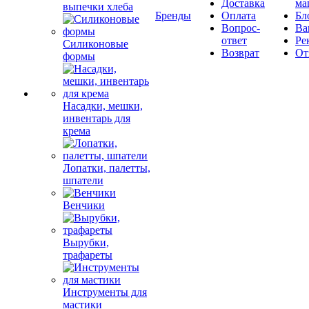
Доставка
ма
выпечки хлеба
Бренды
Оплата
Бл
Вопрос-
Ва
ответ
Ре
Силиконовые
Возврат
От
формы
Насадки, мешки,
инвентарь для
крема
Лопатки, палетты,
шпатели
Венчики
Вырубки,
трафареты
Инструменты для
мастики