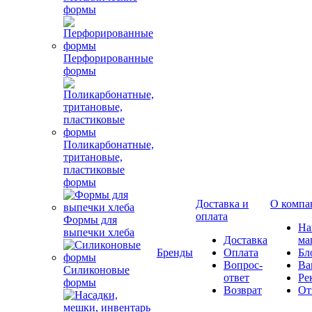
формы
Перфорированные
формы
Поликарбонатные,
тритановые,
пластиковые
формы
Доставка и
О компа
оплата
Формы для
Н
выпечки хлеба
Доставка
ма
Бренды
Оплата
Бл
Вопрос-
Ва
Силиконовые
ответ
Ре
формы
Возврат
От