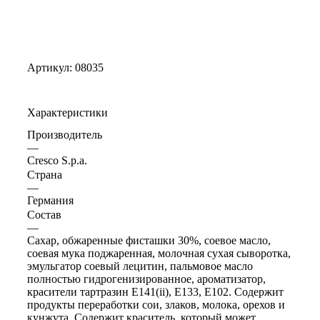
Артикул:
08035
Характеристики
Производитель
—
Cresco S.p.a.
Страна
—
Германия
Состав
—
Сахар, обжаренные фисташки 30%, соевое масло,
соевая мука поджаренная, молочная сухая сыворотка,
эмульгатор соевый лецитин, пальмовое масло
полностью гидрогенизированное, ароматизатор,
красители тартразин E141(ii), E133, E102. Содержит
продукты переработки сои, злаков, молока, орехов и
кунжута. Содержит краситель, который может