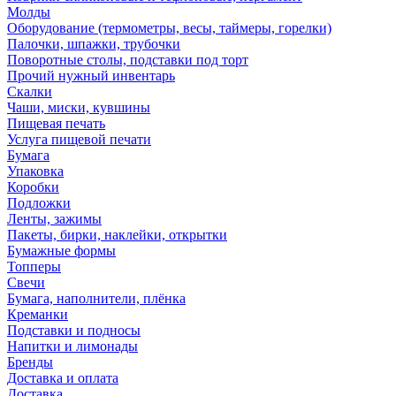
Молды
Оборудование (термометры, весы, таймеры, горелки)
Палочки, шпажки, трубочки
Поворотные столы, подставки под торт
Прочий нужный инвентарь
Скалки
Чаши, миски, кувшины
Пищевая печать
Услуга пищевой печати
Бумага
Упаковка
Коробки
Подложки
Ленты, зажимы
Пакеты, бирки, наклейки, открытки
Бумажные формы
Топперы
Свечи
Бумага, наполнители, плёнка
Креманки
Подставки и подносы
Напитки и лимонады
Бренды
Доставка и оплата
Доставка