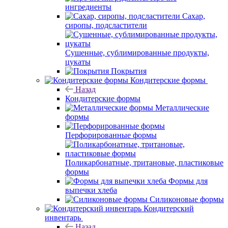
ингредиенты
Сахар,
сиропы, подсластители
Сушенные, сублимированные продукты,
цукаты
Покрытия
Кондитерские формы
Назад
Кондитерские формы
Металлические
формы
Перфорированные формы
Поликарбонатные, тритановые, пластиковые
формы
Формы для
выпечки хлеба
Силиконовые формы
Кондитерский
инвентарь
Назад