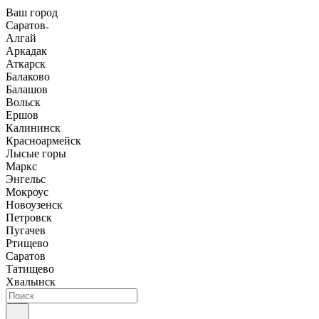
Ваш город
Саратов
Алгай
Аркадак
Аткарск
Балаково
Балашов
Вольск
Ершов
Калининск
Красноармейск
Лысые горы
Маркс
Энгельс
Мокроус
Новоузенск
Петровск
Пугачев
Ртищево
Саратов
Татищево
Хвалынск