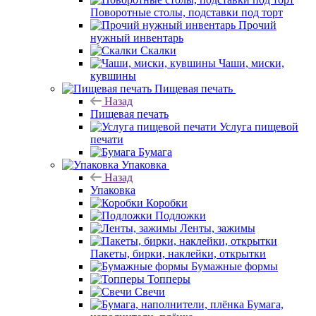
Поворотные столы, подставки под торт
Прочий
нужный инвентарь
Скалки
Чаши, миски,
кувшины
Пищевая печать
Назад
Пищевая печать
Услуга пищевой
печати
Бумага
Упаковка
Назад
Упаковка
Коробки
Подложки
Ленты, зажимы
Пакеты, бирки, наклейки, открытки
Бумажные формы
Топперы
Свечи
Бумага,