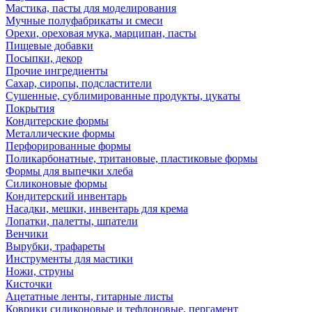
Мастика, пасты для моделирования
Мучные полуфабрикаты и смеси
Орехи, ореховая мука, марципан, пасты
Пищевые добавки
Посыпки, декор
Прочие ингредиенты
Сахар, сиропы, подсластители
Сушенные, сублимированные продукты, цукаты
Покрытия
Кондитерские формы
Металлические формы
Перфорированные формы
Поликарбонатные, тритановые, пластиковые формы
Формы для выпечки хлеба
Силиконовые формы
Кондитерский инвентарь
Насадки, мешки, инвентарь для крема
Лопатки, палетты, шпатели
Венчики
Вырубки, трафареты
Инструменты для мастики
Ножи, струны
Кисточки
Ацетатные ленты, гитарные листы
Коврики силиконовые и тефлоновые, пергамент