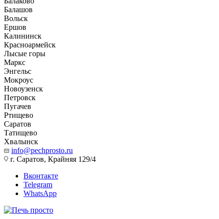
Балаково
Балашов
Вольск
Ершов
Калининск
Красноармейск
Лысые горы
Маркс
Энгельс
Мокроус
Новоузенск
Петровск
Пугачев
Ртищево
Саратов
Татищево
Хвалынск
info@pechprosto.ru
г. Саратов, Крайняя 129/4
Вконтакте
Telegram
WhatsApp