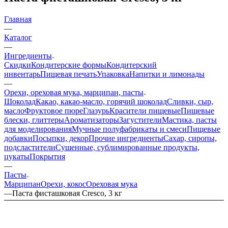
Главная
—
Каталог
—
Ингредиенты
Скидки
Кондитерские формы
Кондитерский
инвентарь
Пищевая печать
Упаковка
Напитки и лимонады
—
Орехи, ореховая мука, марципан, пасты
Шоколад
Какао, какао-масло, горячий шоколад
Сливки, сыр,
масло
Фруктовое пюре
Глазурь
Красители пищевые
Пищевые
блески, глиттеры
Ароматизаторы
Загустители
Мастика, пасты
для моделирования
Мучные полуфабрикаты и смеси
Пищевые
добавки
Посыпки, декор
Прочие ингредиенты
Сахар, сиропы,
подсластители
Сушенные, сублимированные продукты,
цукаты
Покрытия
—
Пасты
Марципан
Орехи, кокос
Ореховая мука
—
Паста фисташковая Cresco, 3 кг