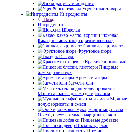
Ликвидация
Уценённые товары
Ингредиенты
Назад
Ингредиенты
Шоколад
Какао, какао-масло, горячий шоколад
Сливки, сыр, масло
Фруктовое пюре
Глазурь
Красители пищевые
Пищевые
блески, глиттеры
Ароматизаторы
Загустители
Мастика, пасты для моделирования
Мучные
полуфабрикаты и смеси
Орехи, ореховая мука, марципан, пасты
Пищевые добавки
Посыпки, декор
Прочие