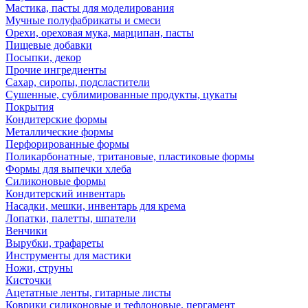
Мастика, пасты для моделирования
Мучные полуфабрикаты и смеси
Орехи, ореховая мука, марципан, пасты
Пищевые добавки
Посыпки, декор
Прочие ингредиенты
Сахар, сиропы, подсластители
Сушенные, сублимированные продукты, цукаты
Покрытия
Кондитерские формы
Металлические формы
Перфорированные формы
Поликарбонатные, тритановые, пластиковые формы
Формы для выпечки хлеба
Силиконовые формы
Кондитерский инвентарь
Насадки, мешки, инвентарь для крема
Лопатки, палетты, шпатели
Венчики
Вырубки, трафареты
Инструменты для мастики
Ножи, струны
Кисточки
Ацетатные ленты, гитарные листы
Коврики силиконовые и тефлоновые, пергамент