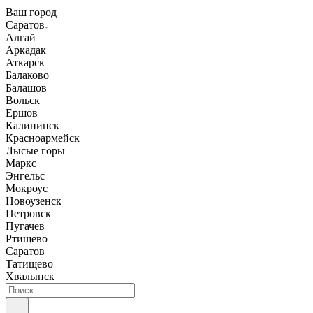
Ваш город
Саратов
Алгай
Аркадак
Аткарск
Балаково
Балашов
Вольск
Ершов
Калининск
Красноармейск
Лысые горы
Маркс
Энгельс
Мокроус
Новоузенск
Петровск
Пугачев
Ртищево
Саратов
Татищево
Хвалынск