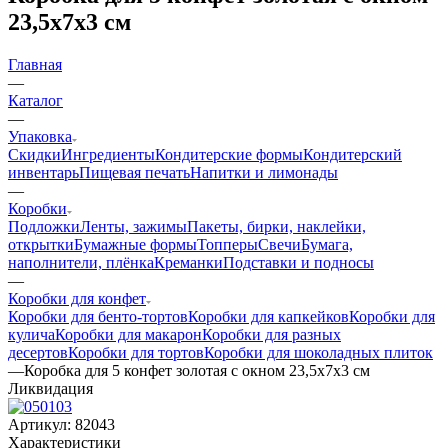
23,5х7х3 см
Главная
—
Каталог
—
Упаковка
Скидки
Ингредиенты
Кондитерские формы
Кондитерский
инвентарь
Пищевая печать
Напитки и лимонады
—
Коробки
Подложки
Ленты, зажимы
Пакеты, бирки, наклейки,
открытки
Бумажные формы
Топперы
Свечи
Бумага,
наполнители, плёнка
Креманки
Подставки и подносы
—
Коробки для конфет
Коробки для бенто-тортов
Коробки для капкейков
Коробки для
кулича
Коробки для макарон
Коробки для разных
десертов
Коробки для тортов
Коробки для шоколадных плиток
—
Коробка для 5 конфет золотая с окном 23,5х7х3 см
Ликвидация
Артикул:
82043
Характеристики