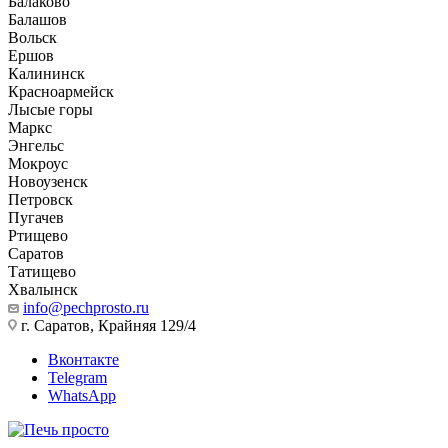
Балаково
Балашов
Вольск
Ершов
Калининск
Красноармейск
Лысые горы
Маркс
Энгельс
Мокроус
Новоузенск
Петровск
Пугачев
Ртищево
Саратов
Татищево
Хвалынск
info@pechprosto.ru
г. Саратов, Крайняя 129/4
Вконтакте
Telegram
WhatsApp