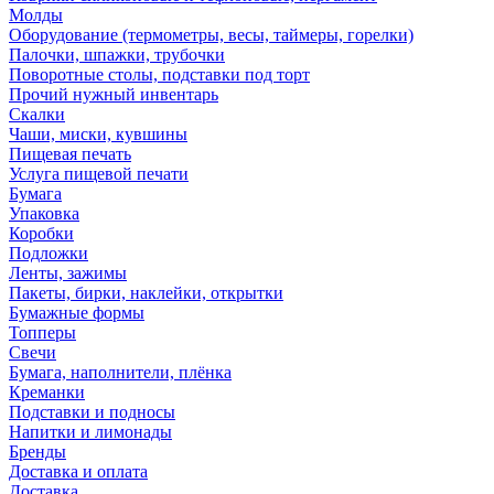
Молды
Оборудование (термометры, весы, таймеры, горелки)
Палочки, шпажки, трубочки
Поворотные столы, подставки под торт
Прочий нужный инвентарь
Скалки
Чаши, миски, кувшины
Пищевая печать
Услуга пищевой печати
Бумага
Упаковка
Коробки
Подложки
Ленты, зажимы
Пакеты, бирки, наклейки, открытки
Бумажные формы
Топперы
Свечи
Бумага, наполнители, плёнка
Креманки
Подставки и подносы
Напитки и лимонады
Бренды
Доставка и оплата
Доставка