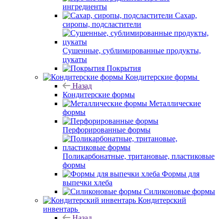
ингредиенты
Сахар,
сиропы, подсластители
Сушенные, сублимированные продукты,
цукаты
Покрытия
Кондитерские формы
Назад
Кондитерские формы
Металлические
формы
Перфорированные формы
Поликарбонатные, тритановые, пластиковые
формы
Формы для
выпечки хлеба
Силиконовые формы
Кондитерский
инвентарь
Назад