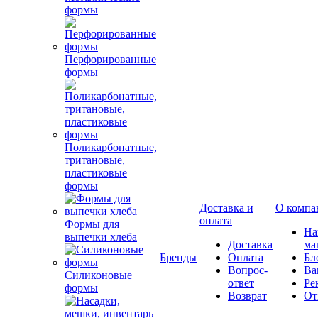
формы
Перфорированные
формы
Поликарбонатные,
тритановые,
пластиковые
формы
Доставка и
О компа
оплата
Формы для
Н
выпечки хлеба
Доставка
ма
Бренды
Оплата
Бл
Вопрос-
Ва
Силиконовые
ответ
Ре
формы
Возврат
От