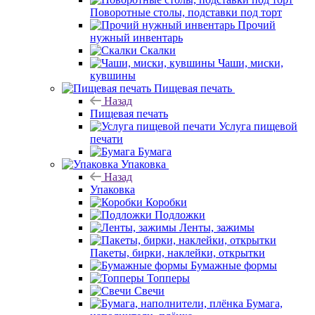
Поворотные столы, подставки под торт
Прочий
нужный инвентарь
Скалки
Чаши, миски,
кувшины
Пищевая печать
Назад
Пищевая печать
Услуга пищевой
печати
Бумага
Упаковка
Назад
Упаковка
Коробки
Подложки
Ленты, зажимы
Пакеты, бирки, наклейки, открытки
Бумажные формы
Топперы
Свечи
Бумага,