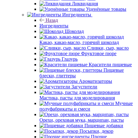
Ликвидация
Уценённые товары
Ингредиенты
Назад
Ингредиенты
Шоколад
Какао, какао-масло, горячий шоколад
Сливки, сыр, масло
Фруктовое пюре
Глазурь
Красители пищевые
Пищевые
блески, глиттеры
Ароматизаторы
Загустители
Мастика, пасты для моделирования
Мучные
полуфабрикаты и смеси
Орехи, ореховая мука, марципан, пасты
Пищевые добавки
Посыпки, декор
Прочие