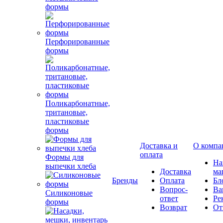
формы
Перфорированные
формы
Поликарбонатные,
тритановые,
пластиковые
формы
Доставка и
О компа
оплата
Формы для
Н
выпечки хлеба
Доставка
ма
Бренды
Оплата
Бл
Вопрос-
Ва
Силиконовые
ответ
Ре
формы
Возврат
От