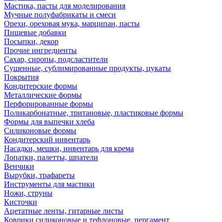
Мастика, пасты для моделирования
Мучные полуфабрикаты и смеси
Орехи, ореховая мука, марципан, пасты
Пищевые добавки
Посыпки, декор
Прочие ингредиенты
Сахар, сиропы, подсластители
Сушенные, сублимированные продукты, цукаты
Покрытия
Кондитерские формы
Металлические формы
Перфорированные формы
Поликарбонатные, тритановые, пластиковые формы
Формы для выпечки хлеба
Силиконовые формы
Кондитерский инвентарь
Насадки, мешки, инвентарь для крема
Лопатки, палетты, шпатели
Венчики
Вырубки, трафареты
Инструменты для мастики
Ножи, струны
Кисточки
Ацетатные ленты, гитарные листы
Коврики силиконовые и тефлоновые, пергамент