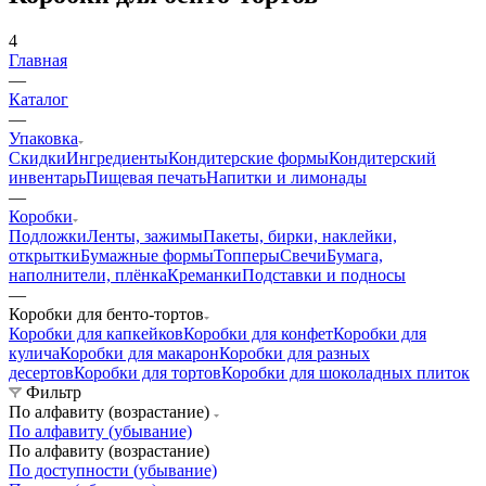
4
Главная
—
Каталог
—
Упаковка
Скидки
Ингредиенты
Кондитерские формы
Кондитерский
инвентарь
Пищевая печать
Напитки и лимонады
—
Коробки
Подложки
Ленты, зажимы
Пакеты, бирки, наклейки,
открытки
Бумажные формы
Топперы
Свечи
Бумага,
наполнители, плёнка
Креманки
Подставки и подносы
—
Коробки для бенто-тортов
Коробки для капкейков
Коробки для конфет
Коробки для
кулича
Коробки для макарон
Коробки для разных
десертов
Коробки для тортов
Коробки для шоколадных плиток
Фильтр
По алфавиту (возрастание)
По алфавиту (убывание)
По алфавиту (возрастание)
По доступности (убывание)