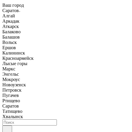
Ваш город
Саратов
Алгай
Аркадак
Аткарск
Балаково
Балашов
Вольск
Ершов
Калининск
Красноармейск
Лысые горы
Маркс
Энгельс
Мокроус
Новоузенск
Петровск
Пугачев
Ртищево
Саратов
Татищево
Хвалынск