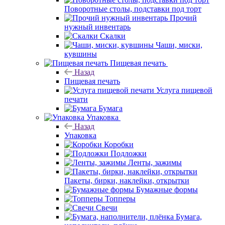
Поворотные столы, подставки под торт
Прочий
нужный инвентарь
Скалки
Чаши, миски,
кувшины
Пищевая печать
Назад
Пищевая печать
Услуга пищевой
печати
Бумага
Упаковка
Назад
Упаковка
Коробки
Подложки
Ленты, зажимы
Пакеты, бирки, наклейки, открытки
Бумажные формы
Топперы
Свечи
Бумага,