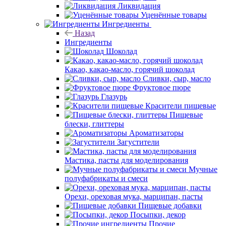
Ликвидация
Уценённые товары
Ингредиенты
Назад
Ингредиенты
Шоколад
Какао, какао-масло, горячий шоколад
Сливки, сыр, масло
Фруктовое пюре
Глазурь
Красители пищевые
Пищевые
блески, глиттеры
Ароматизаторы
Загустители
Мастика, пасты для моделирования
Мучные
полуфабрикаты и смеси
Орехи, ореховая мука, марципан, пасты
Пищевые добавки
Посыпки, декор
Прочие