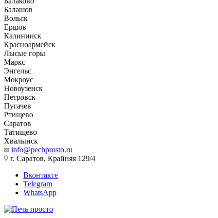
Балаково
Балашов
Вольск
Ершов
Калининск
Красноармейск
Лысые горы
Маркс
Энгельс
Мокроус
Новоузенск
Петровск
Пугачев
Ртищево
Саратов
Татищево
Хвалынск
info@pechprosto.ru
г. Саратов, Крайняя 129/4
Вконтакте
Telegram
WhatsApp