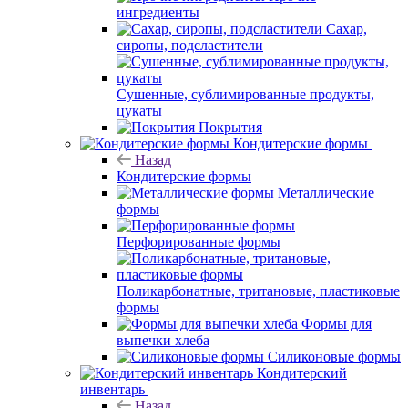
ингредиенты
Сахар,
сиропы, подсластители
Сушенные, сублимированные продукты,
цукаты
Покрытия
Кондитерские формы
Назад
Кондитерские формы
Металлические
формы
Перфорированные формы
Поликарбонатные, тритановые, пластиковые
формы
Формы для
выпечки хлеба
Силиконовые формы
Кондитерский
инвентарь
Назад