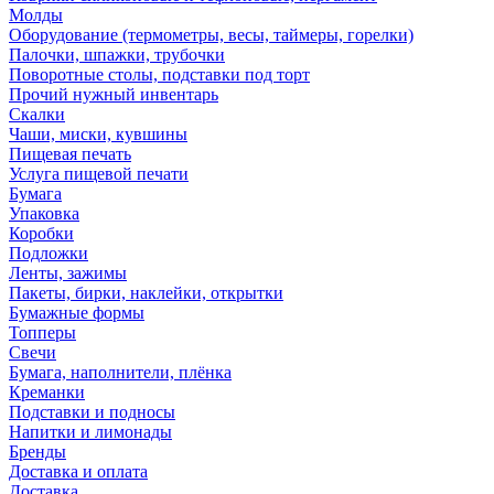
Молды
Оборудование (термометры, весы, таймеры, горелки)
Палочки, шпажки, трубочки
Поворотные столы, подставки под торт
Прочий нужный инвентарь
Скалки
Чаши, миски, кувшины
Пищевая печать
Услуга пищевой печати
Бумага
Упаковка
Коробки
Подложки
Ленты, зажимы
Пакеты, бирки, наклейки, открытки
Бумажные формы
Топперы
Свечи
Бумага, наполнители, плёнка
Креманки
Подставки и подносы
Напитки и лимонады
Бренды
Доставка и оплата
Доставка