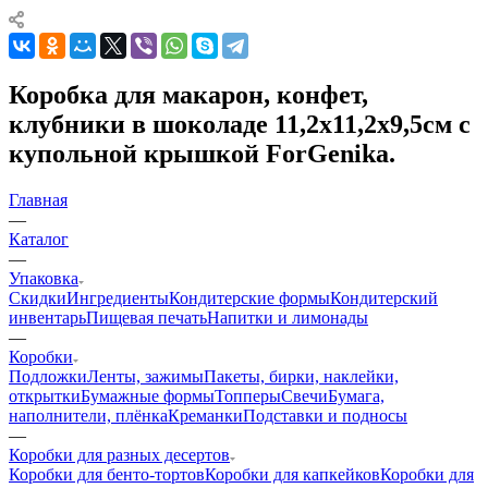
Коробка для макарон, конфет,
клубники в шоколаде 11,2х11,2х9,5см с
купольной крышкой ForGenika.
Главная
—
Каталог
—
Упаковка
Скидки
Ингредиенты
Кондитерские формы
Кондитерский
инвентарь
Пищевая печать
Напитки и лимонады
—
Коробки
Подложки
Ленты, зажимы
Пакеты, бирки, наклейки,
открытки
Бумажные формы
Топперы
Свечи
Бумага,
наполнители, плёнка
Креманки
Подставки и подносы
—
Коробки для разных десертов
Коробки для бенто-тортов
Коробки для капкейков
Коробки для