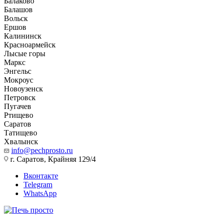
Балаково
Балашов
Вольск
Ершов
Калининск
Красноармейск
Лысые горы
Маркс
Энгельс
Мокроус
Новоузенск
Петровск
Пугачев
Ртищево
Саратов
Татищево
Хвалынск
info@pechprosto.ru
г. Саратов, Крайняя 129/4
Вконтакте
Telegram
WhatsApp