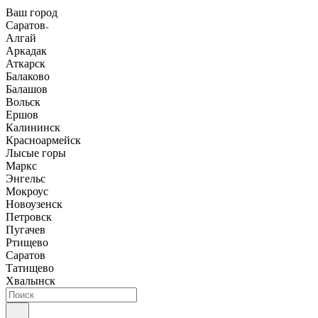
Ваш город
Саратов
Алгай
Аркадак
Аткарск
Балаково
Балашов
Вольск
Ершов
Калининск
Красноармейск
Лысые горы
Маркс
Энгельс
Мокроус
Новоузенск
Петровск
Пугачев
Ртищево
Саратов
Татищево
Хвалынск