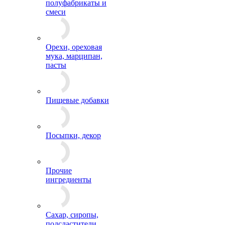
полуфабрикаты и
смеси
Орехи, ореховая
мука, марципан,
пасты
Пищевые добавки
Посыпки, декор
Прочие
ингредиенты
Сахар, сиропы,
подсластители