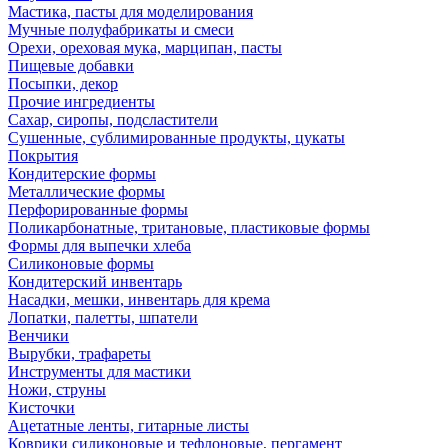
Мастика, пасты для моделирования
Мучные полуфабрикаты и смеси
Орехи, ореховая мука, марципан, пасты
Пищевые добавки
Посыпки, декор
Прочие ингредиенты
Сахар, сиропы, подсластители
Сушенные, сублимированные продукты, цукаты
Покрытия
Кондитерские формы
Металлические формы
Перфорированные формы
Поликарбонатные, тритановые, пластиковые формы
Формы для выпечки хлеба
Силиконовые формы
Кондитерский инвентарь
Насадки, мешки, инвентарь для крема
Лопатки, палетты, шпатели
Венчики
Вырубки, трафареты
Инструменты для мастики
Ножи, струны
Кисточки
Ацетатные ленты, гитарные листы
Коврики силиконовые и тефлоновые, пергамент