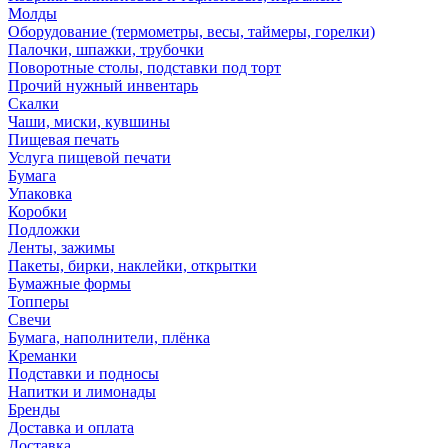
Молды
Оборудование (термометры, весы, таймеры, горелки)
Палочки, шпажки, трубочки
Поворотные столы, подставки под торт
Прочий нужный инвентарь
Скалки
Чаши, миски, кувшины
Пищевая печать
Услуга пищевой печати
Бумага
Упаковка
Коробки
Подложки
Ленты, зажимы
Пакеты, бирки, наклейки, открытки
Бумажные формы
Топперы
Свечи
Бумага, наполнители, плёнка
Креманки
Подставки и подносы
Напитки и лимонады
Бренды
Доставка и оплата
Доставка