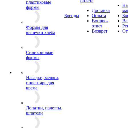
оплата
пластиковые
Н
формы
Доставка
ма
Бренды
Оплата
Бл
Вопрос-
Ва
ответ
Ре
Формы для
Возврат
От
выпечки хлеба
Силиконовые
формы
Насадки, мешки,
инвентарь для
крема
Лопатки, палетты,
шпатели