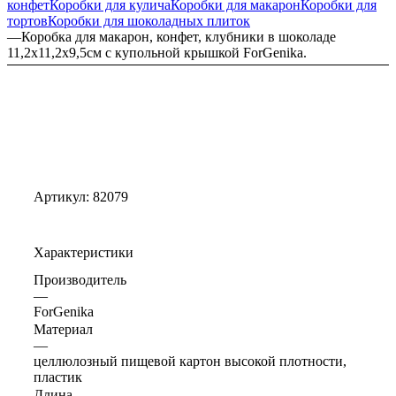
конфет
Коробки для кулича
Коробки для макарон
Коробки для
тортов
Коробки для шоколадных плиток
—
Коробка для макарон, конфет, клубники в шоколаде
11,2х11,2х9,5см с купольной крышкой ForGenika.
Артикул:
82079
Характеристики
Производитель
—
ForGenika
Материал
—
целлюлозный пищевой картон высокой плотности,
пластик
Длина