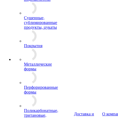
Сушенные,
сублимированные
продукты, цукаты
Покрытия
Металлические
формы
Перфорированные
формы
Поликарбонатные,
Доставка и
О компа
тритановые,