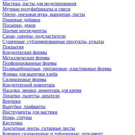
Мастика, пасты для моделирования
Мучные полуфабрикаты и смеси
Орехи, ореховая мука, марципан, пасты
Пищевые добавки
Посыпки, декор
Прочие ингредиенты
Сахар, сиропы, подсластители
Сушенные, сублимированные продукты, цукаты
Покрытия
Кондитерские формы
Металлические формы
Перфорированные формы
Поликарбонатные, тритановые, пластиковые формы
Формы для выпечки хлеба
Силиконовые формы
Кондитерский инвентарь
Насадки, мешки, инвентарь для крема
Лопатки, палетты, шпатели
Венчики
Вырубки, трафареты
Инструменты для мастики
Ножи, струны
Кисточки
Ацетатные ленты, гитарные листы
Коврики силиконовые и тефлоновые, пергамент