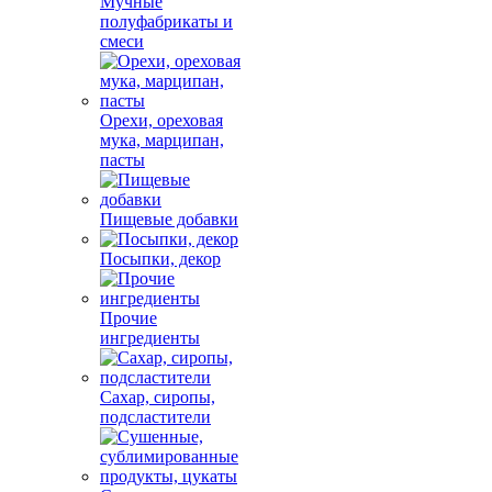
Мучные
полуфабрикаты и
смеси
Орехи, ореховая
мука, марципан,
пасты
Пищевые добавки
Посыпки, декор
Прочие
ингредиенты
Сахар, сиропы,
подсластители