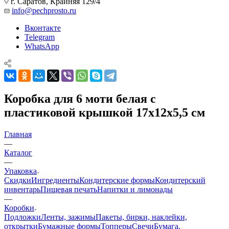
г. Саратов, Крайняя 129/4
info@pechprosto.ru
Вконтакте
Telegram
WhatsApp
Коробка для 6 моти белая с
пластиковой крышкой 17х12х5,5 см
Главная
—
Каталог
—
Упаковка
Скидки
Ингредиенты
Кондитерские формы
Кондитерский
инвентарь
Пищевая печать
Напитки и лимонады
—
Коробки
Подложки
Ленты, зажимы
Пакеты, бирки, наклейки,
открытки
Бумажные формы
Топперы
Свечи
Бумага,