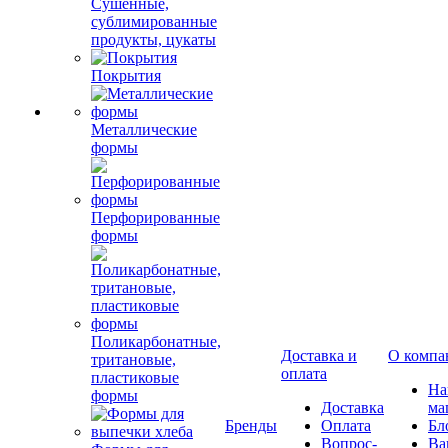
Сушенные,
сублимированные
продукты, цукаты
Покрытия
Металлические
формы
Перфорированные
формы
Поликарбонатные,
Доставка и
О компа
тритановые,
оплата
пластиковые
Н
формы
Доставка
ма
Бренды
Оплата
Бл
Вопрос-
Ва