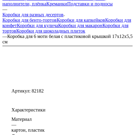
наполнители, плёнка
Креманки
Подставки и подносы
—
Коробки для разных десертов
Коробки для бенто-тортов
Коробки для капкейков
Коробки для
конфет
Коробки для кулича
Коробки для макарон
Коробки для
тортов
Коробки для шоколадных плиток
—
Коробка для 6 моти белая с пластиковой крышкой 17х12х5,5
см
Артикул:
82182
Характеристики
Материал
—
картон, пластик