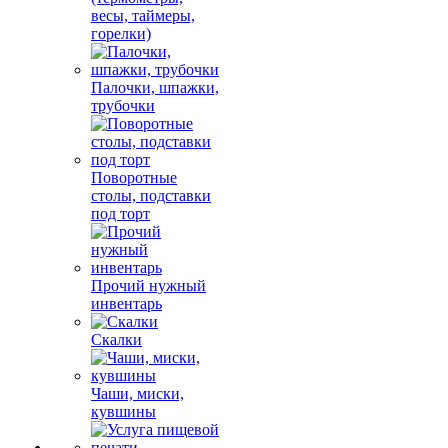
весы, таймеры,
горелки)
Палочки, шпажки,
трубочки
Поворотные
столы, подставки
под торт
Прочий нужный
инвентарь
Скалки
Чаши, миски,
кувшины