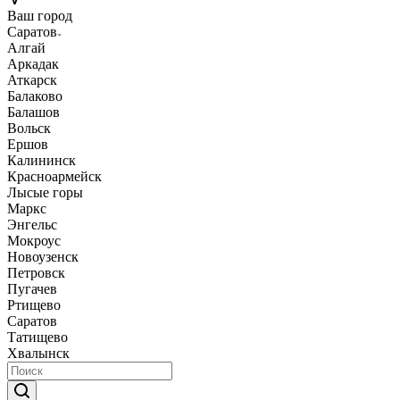
Ваш город
Саратов
Алгай
Аркадак
Аткарск
Балаково
Балашов
Вольск
Ершов
Калининск
Красноармейск
Лысые горы
Маркс
Энгельс
Мокроус
Новоузенск
Петровск
Пугачев
Ртищево
Саратов
Татищево
Хвалынск