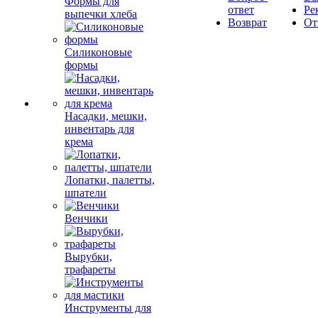
Формы для
ответ
Ре
выпечки хлеба
Возврат
От
Силиконовые
формы
Насадки, мешки,
инвентарь для
крема
Лопатки, палетты,
шпатели
Венчики
Вырубки,
трафареты
Инструменты для