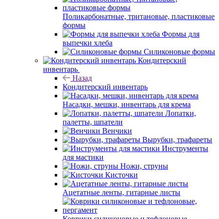
Поликарбонатные, тритановые, пластиковые
формы
Формы для
выпечки хлеба
Силиконовые формы
Кондитерский
инвентарь
Назад
Кондитерский инвентарь
Насадки, мешки, инвентарь для крема
Лопатки,
палетты, шпатели
Венчики
Вырубки, трафареты
Инструменты
для мастики
Ножи, струны
Кисточки
Ацетатные ленты, гитарные листы
Коврики силиконовые и тефлоновые,