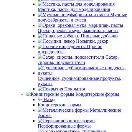
Мастика, пасты для моделирования
Мучные
полуфабрикаты и смеси
Орехи, ореховая мука, марципан, пасты
Пищевые добавки
Посыпки, декор
Прочие
ингредиенты
Сахар,
сиропы, подсластители
Сушенные, сублимированные продукты,
цукаты
Покрытия
Кондитерские формы
Назад
Кондитерские формы
Металлические
формы
Перфорированные формы