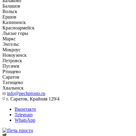
Балаково
Балашов
Вольск
Ершов
Калининск
Красноармейск
Лысые горы
Маркс
Энгельс
Мокроус
Новоузенск
Петровск
Пугачев
Ртищево
Саратов
Татищево
Хвалынск
info@pechprosto.ru
г. Саратов, Крайняя 129/4
Вконтакте
Telegram
WhatsApp