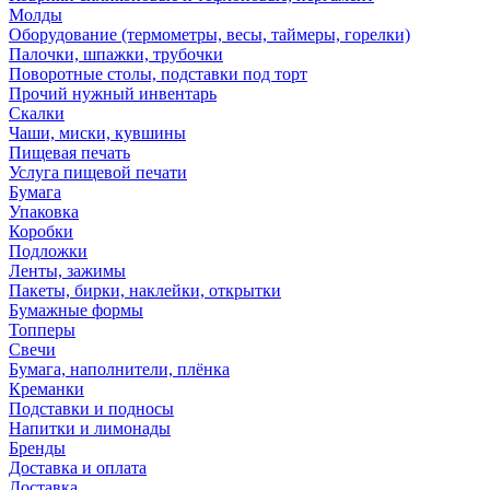
Молды
Оборудование (термометры, весы, таймеры, горелки)
Палочки, шпажки, трубочки
Поворотные столы, подставки под торт
Прочий нужный инвентарь
Скалки
Чаши, миски, кувшины
Пищевая печать
Услуга пищевой печати
Бумага
Упаковка
Коробки
Подложки
Ленты, зажимы
Пакеты, бирки, наклейки, открытки
Бумажные формы
Топперы
Свечи
Бумага, наполнители, плёнка
Креманки
Подставки и подносы
Напитки и лимонады
Бренды
Доставка и оплата
Доставка